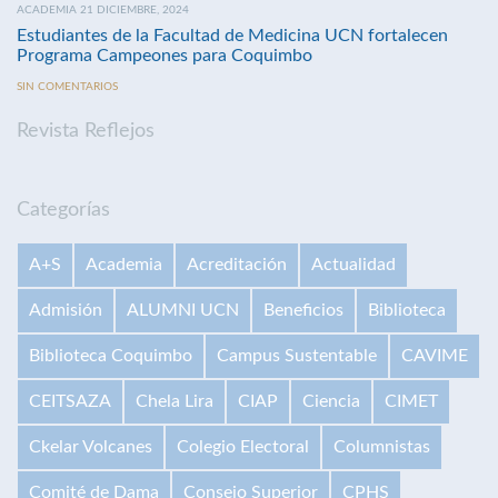
ACADEMIA 21 DICIEMBRE, 2024
Estudiantes de la Facultad de Medicina UCN fortalecen
Programa Campeones para Coquimbo
SIN COMENTARIOS
Revista Reflejos
Categorías
A+S
Academia
Acreditación
Actualidad
Admisión
ALUMNI UCN
Beneficios
Biblioteca
Biblioteca Coquimbo
Campus Sustentable
CAVIME
CEITSAZA
Chela Lira
CIAP
Ciencia
CIMET
Ckelar Volcanes
Colegio Electoral
Columnistas
Comité de Dama
Consejo Superior
CPHS