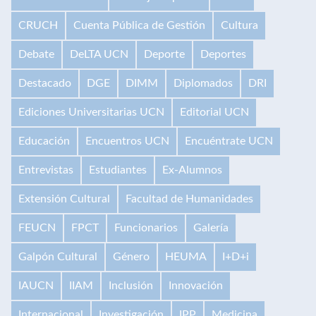
CRUCH
Cuenta Pública de Gestión
Cultura
Debate
DeLTA UCN
Deporte
Deportes
Destacado
DGE
DIMM
Diplomados
DRI
Ediciones Universitarias UCN
Editorial UCN
Educación
Encuentros UCN
Encuéntrate UCN
Entrevistas
Estudiantes
Ex-Alumnos
Extensión Cultural
Facultad de Humanidades
FEUCN
FPCT
Funcionarios
Galería
Galpón Cultural
Género
HEUMA
I+D+i
IAUCN
IIAM
Inclusión
Innovación
Internacional
Investigación
IPP
Medicina