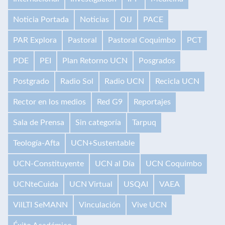
Noticia Portada
Noticias
OIJ
PACE
PAR Explora
Pastoral
Pastoral Coquimbo
PCT
PDE
PEI
Plan Retorno UCN
Posgrados
Postgrado
Radio Sol
Radio UCN
Recicla UCN
Rector en los medios
Red G9
Reportajes
Sala de Prensa
Sin categoría
Tarpuq
Teología-Afta
UCN+Sustentable
UCN-Constituyente
UCN al Día
UCN Coquimbo
UCNteCuida
UCN Virtual
USQAI
VAEA
VilLTI SeMANN
Vinculación
Vive UCN