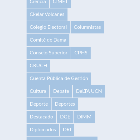
Ciencia
CIMET
Ckelar Volcanes
Colegio Electoral
Columnistas
Comité de Dama
Consejo Superior
CPHS
CRUCH
Cuenta Pública de Gestión
Cultura
Debate
DeLTA UCN
Deporte
Deportes
Destacado
DGE
DIMM
Diplomados
DRI