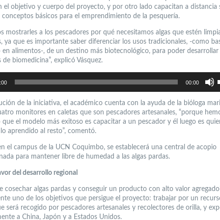
 el objetivo y cuerpo del proyecto, y por otro lado capacitan a distancia 
 conceptos básicos para el emprendimiento de la pesquería.
 mostrarles a los pescadores por qué necesitamos algas que estén limpias
s, ya que es importante saber diferenciar los usos tradicionales, -como ba
o en alimentos-, de un destino más biotecnológico, para poder desarrollar
 de biomedicina”, explicó Vásquez.
U
l
:00
00:00
t
d
f
a
ución de la iniciativa, el académico cuenta con la ayuda de la bióloga mari
p
cuatro monitores en caletas que son pescadores artesanales, “porque hem
a
o
 que el modelo más exitoso es capacitar a un pescador y él luego es quie
d
e
 lo aprendido al resto”, comentó.
v
n el campus de la UCN Coquimbo, se establecerá una central de acopio
nada para mantener libre de humedad a las algas pardas.
vor del desarrollo regional
le cosechar algas pardas y conseguir un producto con alto valor agregado?
nte uno de los objetivos que persigue el proyecto: trabajar por un recur
e será recogido por pescadores artesanales y recolectores de orilla, y ex
mente a China, Japón y a Estados Unidos.