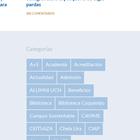
para
pardas
SIN COMENTARIOS
Categorías
A+S
Academia
Acreditación
Actualidad
Admisión
ALUMNI UCN
Beneficios
Biblioteca
Biblioteca Coquimbo
Campus Sustentable
CAVIME
CEITSAZA
Chela Lira
CIAP