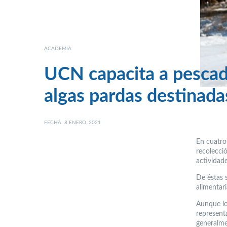
ACADEMIA
UCN capacita a pescad
algas pardas destinada
FECHA: 8 ENERO, 2021
En cuatro
recolecció
actividad
De éstas s
alimentari
Aunque lo
represent
generalme