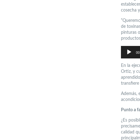
establecen
cosecha y
“Queremos
de toxina
pinturas 
productos
Reproductor
de
00
audio
En la ejec
Ortiz, y 
aprendido
transfiere
Además, e
acondicio
Punto a fa
¿Es posib
precisame
calidad qu
principal