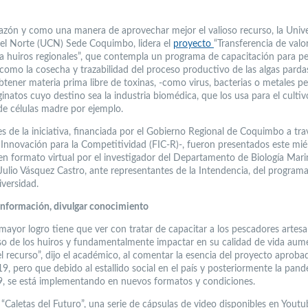
razón y como una manera de aprovechar mejor el valioso recurso, la Univ
del Norte (UCN) Sede Coquimbo, lidera el
proyecto
“Transferencia de valo
a huiros regionales”, que contempla un programa de capacitación para p
como la cosecha y trazabilidad del proceso productivo de las algas parda
btener materia prima libre de toxinas, -como virus, bacterias o metales pe
ginatos cuyo destino sea la industria biomédica, que los usa para el cultiv
de células madre por ejemplo.
es de la iniciativa, financiada por el Gobierno Regional de Coquimbo a tra
Innovación para la Competitividad (FIC-R)-, fueron presentados este mié
en formato virtual por el investigador del Departamento de Biología Mari
Julio Vásquez Castro, ante representantes de la Intendencia, del progra
iversidad.
información, divulgar conocimiento
mayor logro tiene que ver con tratar de capacitar a los pescadores artesa
so de los huiros y fundamentalmente impactar en su calidad de vida au
el recurso”, dijo el académico, al comentar la esencia del proyecto aprob
9, pero que debido al estallido social en el país y posteriormente la pan
 se está implementando en nuevos formatos y condiciones.
 “Caletas del Futuro”, una serie de cápsulas de video disponibles en Youtu