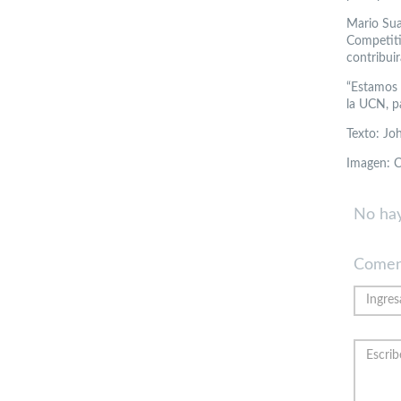
Mario Sua
Competiti
contribui
“Estamos 
la UCN, p
Texto: Jo
Imagen: C
No hay
Comen