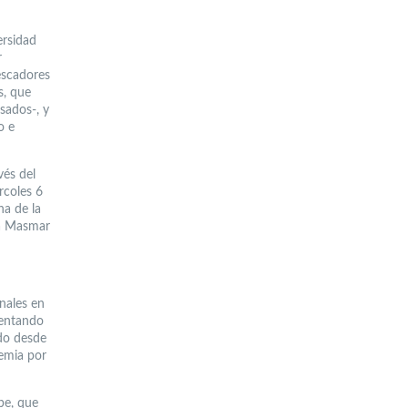
ersidad
r
escadores
s, que
sados-, y
o e
vés del
rcoles 6
na de la
ma Masmar
nales en
mentando
ado desde
demia por
be, que