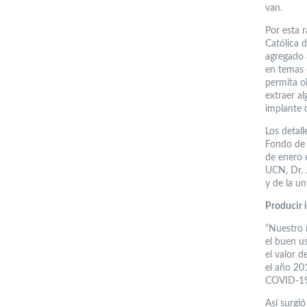
van.
Por esta 
Católica 
agregado 
en temas 
permita o
extraer al
implante 
Los detall
Fondo de 
de enero 
UCN, Dr. 
y de la un
Producir 
“Nuestro 
el buen u
el valor d
el año 201
COVID-19,
Así surgió