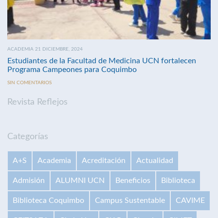
ACADEMIA 21 DICIEMBRE, 2024
Estudiantes de la Facultad de Medicina UCN fortalecen
Programa Campeones para Coquimbo
SIN COMENTARIOS
Revista Reflejos
Categorías
A+S
Academia
Acreditación
Actualidad
Admisión
ALUMNI UCN
Beneficios
Biblioteca
Biblioteca Coquimbo
Campus Sustentable
CAVIME