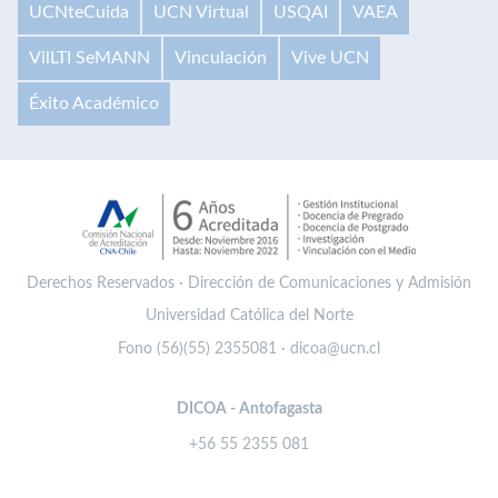
UCNteCuida
UCN Virtual
USQAI
VAEA
VilLTI SeMANN
Vinculación
Vive UCN
Éxito Académico
Derechos Reservados · Dirección de Comunicaciones y Admisión
Universidad Católica del Norte
Fono (56)(55) 2355081 · dicoa@ucn.cl
DICOA - Antofagasta
+56 55 2355 081