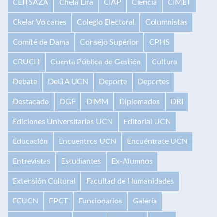
CEITSAZA
Chela Lira
CIAP
Ciencia
CIMET
Ckelar Volcanes
Colegio Electoral
Columnistas
Comité de Dama
Consejo Superior
CPHS
CRUCH
Cuenta Pública de Gestión
Cultura
Debate
DeLTA UCN
Deporte
Deportes
Destacado
DGE
DIMM
Diplomados
DRI
Ediciones Universitarias UCN
Editorial UCN
Educación
Encuentros UCN
Encuéntrate UCN
Entrevistas
Estudiantes
Ex-Alumnos
Extensión Cultural
Facultad de Humanidades
FEUCN
FPCT
Funcionarios
Galería