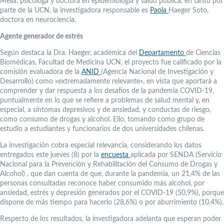
Mella, psicóloga y doctora en epidemiología y salud pública, en tanto por
parte de la UCN, la investigadora responsable es
Paola
Haeger Soto,
doctora en neurociencia.
Agente generador de estrés
Según destaca la Dra. Haeger, académica del
Departamento
de Ciencias
Biomédicas, Facultad de Medicina UCN, el proyecto fue calificado por la
comisión evaluadora de la
ANID
(Agencia Nacional de Investigación y
Desarrollo) como «extremadamente relevante», en vista que aportará a
comprender y dar respuesta a los desafíos de la pandemia COVID-19,
puntualmente en lo que se refiere a problemas de salud mental y, en
especial, a síntomas depresivos y de ansiedad, y conductas de riesgo,
como consumo de drogas y alcohol. Ello, tomando como grupo de
estudio a estudiantes y funcionarios de dos universidades chilenas.
La investigación cobra especial relevancia, considerando los datos
entregados este jueves (8) por la
encuesta
aplicada por SENDA (Servicio
Nacional para la Prevención y Rehabilitación del Consumo de Drogas y
Alcohol) , que dan cuenta de que, durante la pandemia, un 21,4% de las
personas consultadas reconoce haber consumido más alcohol, por
ansiedad, estrés y depresión generados por el COVID-19 (50,9%), porque
dispone de más tiempo para hacerlo (28,6%) o por aburrimiento (10,4%).
Respecto de los resultados, la investigadora adelanta que esperan poder