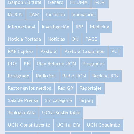
Galpón Cultural
Género
HEUMA
I+D+i
IAUCN
IIAM
Inclusión
Innovación
Internacional
Investigación
IPP
Medicina
Noticia Portada
Noticias
OIJ
PACE
PAR Explora
Pastoral
Pastoral Coquimbo
PCT
PDE
PEI
Plan Retorno UCN
Posgrados
Postgrado
Radio Sol
Radio UCN
Recicla UCN
Rector en los medios
Red G9
Reportajes
Sala de Prensa
Sin categoría
Tarpuq
Teología-Afta
UCN+Sustentable
UCN-Constituyente
UCN al Día
UCN Coquimbo