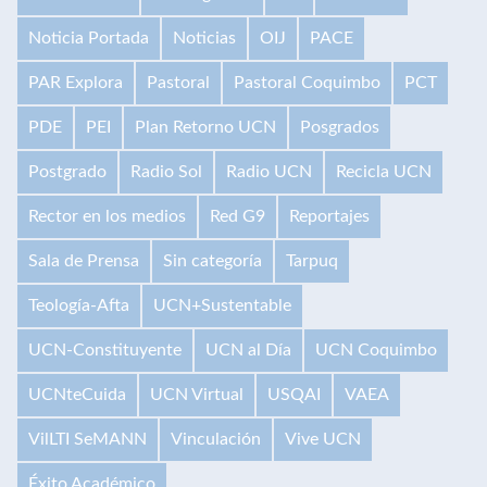
Noticia Portada
Noticias
OIJ
PACE
PAR Explora
Pastoral
Pastoral Coquimbo
PCT
PDE
PEI
Plan Retorno UCN
Posgrados
Postgrado
Radio Sol
Radio UCN
Recicla UCN
Rector en los medios
Red G9
Reportajes
Sala de Prensa
Sin categoría
Tarpuq
Teología-Afta
UCN+Sustentable
UCN-Constituyente
UCN al Día
UCN Coquimbo
UCNteCuida
UCN Virtual
USQAI
VAEA
VilLTI SeMANN
Vinculación
Vive UCN
Éxito Académico