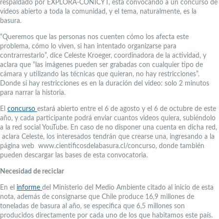
respaldado por EXPLORA-CONICYT, está convocando a un concurso de
videos abierto a toda la comunidad, y el tema, naturalmente, es la
basura.
“Queremos que las personas nos cuenten cómo los afecta este
problema, cómo lo viven, si han intentado organizarse para
contrarrestarlo”, dice Celeste Kroeger, coordinadora de la actividad, y
aclara que “las imágenes pueden ser grabadas con cualquier tipo de
cámara y utilizando las técnicas que quieran, no hay restricciones”.
Donde sí hay restricciones es en la duración del video: solo 2 minutos
para narrar la historia.
El
concurso
estará abierto entre el 6 de agosto y el 6 de octubre de este
año, y cada participante podrá enviar cuantos videos quiera, subiéndolo
a la red social YouTube. En caso de no disponer una cuenta en dicha red,
aclara Celeste, los interesados tendrán que crearse una, ingresando a la
página web www.cientificosdelabasura.cl/concurso, donde también
pueden descargar las bases de esta convocatoria.
Necesidad de reciclar
En el
informe
del Ministerio del Medio Ambiente citado al inicio de esta
nota, además de consignarse que Chile produce 16,9 millones de
toneladas de basura al año, se especifica que 6,5 millones son
producidos directamente por cada uno de los que habitamos este país.