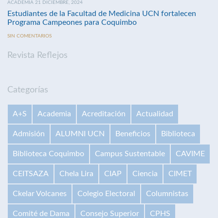
ACADEMIA 21 DICIEMBRE, 2024
Estudiantes de la Facultad de Medicina UCN fortalecen
Programa Campeones para Coquimbo
SIN COMENTARIOS
Revista Reflejos
Categorías
A+S
Academia
Acreditación
Actualidad
Admisión
ALUMNI UCN
Beneficios
Biblioteca
Biblioteca Coquimbo
Campus Sustentable
CAVIME
CEITSAZA
Chela Lira
CIAP
Ciencia
CIMET
Ckelar Volcanes
Colegio Electoral
Columnistas
Comité de Dama
Consejo Superior
CPHS