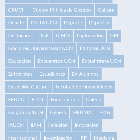
CRUCH
Cuenta Pública de Gestión
Cultura
Debate
DeLTA UCN
Deporte
Deportes
Destacado
DGE
DIMM
Diplomados
DRI
Ediciones Universitarias UCN
Editorial UCN
Educación
Encuentros UCN
Encuéntrate UCN
Entrevistas
Estudiantes
Ex-Alumnos
Extensión Cultural
Facultad de Humanidades
FEUCN
FPCT
Funcionarios
Galería
Galpón Cultural
Género
HEUMA
I+D+i
IAUCN
IIAM
Inclusión
Innovación
Internacional
Investigación
IPP
Medicina