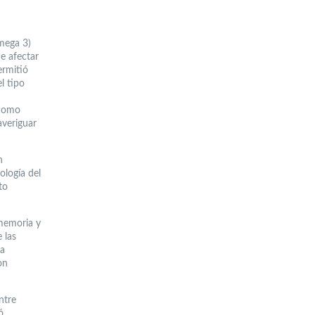
n
omega 3)
e afectar
ermitió
l tipo
 como
averiguar
n
ología del
to
 memoria y
 las
la
on
ntre
ó