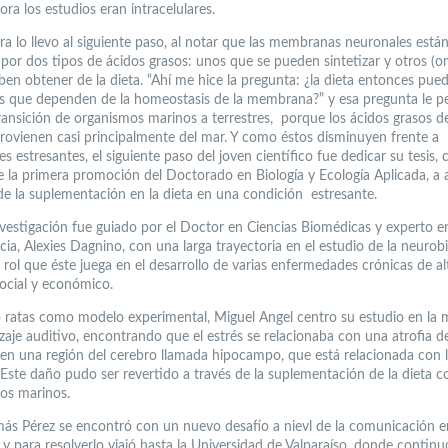
ra los estudios eran intracelulares.
ura lo llevo al siguiente paso, al notar que las membranas neuronales está
por dos tipos de ácidos grasos: unos que se pueden sintetizar y otros (
ben obtener de la dieta. “Ahí me hice la pregunta: ¿la dieta entonces pued
s que dependen de la homeostasis de la membrana?” y esa pregunta le p
transición de organismos marinos a terrestres, porque los ácidos grasos de
ovienen casi principalmente del mar. Y como éstos disminuyen frente a
s estresantes, el siguiente paso del joven científico fue dedicar su tesis,
 la primera promoción del Doctorado en Biología y Ecología Aplicada, a 
 de la suplementación en la dieta en una condición estresante.
nvestigación fue guiado por el Doctor en Ciencias Biomédicas y experto e
ia, Alexies Dagnino, con una larga trayectoria en el estudio de la neurobi
l rol que éste juega en el desarrollo de varias enfermedades crónicas de al
ocial y económico.
o ratas como modelo experimental, Miguel Angel centro su estudio en la
zaje auditivo, encontrando que el estrés se relacionaba con una atrofia de
en una región del cerebro llamada hipocampo, que está relacionada con 
Este daño pudo ser revertido a través de la suplementación de la dieta c
os marinos.
ás Pérez se encontró con un nuevo desafío a nievl de la comunicación e
 y para resolverlo viajó hasta la Universidad de Valparaíso, donde continu