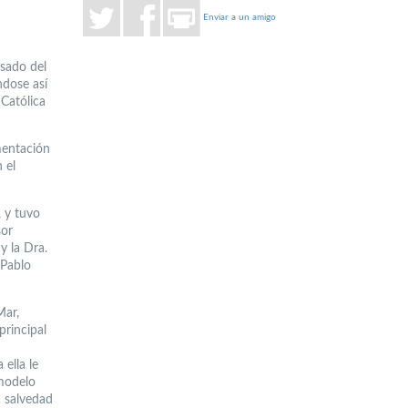
Enviar a un amigo
esado del
ndose así
Católica
mentación
 el
, y tuvo
sor
y la Dra.
 Pablo
Mar,
principal
ella le
 modelo
a salvedad