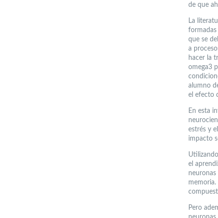
de que aho
La literat
formadas 
que se de
a proceso
hacer la 
omega3 pr
condicione
alumno de
el efecto
En esta i
neurocienc
estrés y e
impacto s
Utilizand
el aprendi
neuronas 
memoria. 
compuest
Pero adem
neuronas,