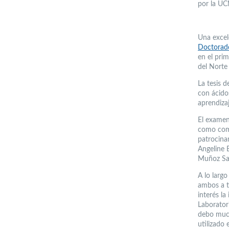
por la UC
Una excel
Doctorado
en el pri
del Norte
La tesis 
con ácido
aprendizaj
El examen
como comi
patrocina
Angeline B
Muñoz Sal
A lo larg
ambos a t
interés la
Laboratori
debo much
utilizado 