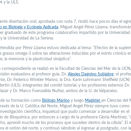
N y la ULS.
ente disertación oral, aprobada con nota 7, rindió hace pocos días el egr
 en Biología y Ecología Aplicada
, Miguel Angel Pérez Lizama, transformá
mer graduado de este programa colaborativo impartido por la Universidad 
 y la Universidad de La Serena.
defendida por Pérez Lizama estuvo dedicada al tema: “Efectos de la suple
s grasos omega-3 sobre las alteraciones inducidas por el estrés crónico en
e, la memoria y la plasticidad sináptica”.
 correspondiente se realizó en la Facultad de Ciencias del Mar de la UCN
sión evaluadora al profesor guía, Dr.
Alexies Dagnino Subiabre
; el profe
nte, Dr. Federico Winkler Manns; la Dra. Karin Lohrmann Sheffield (UCN) 
ertin (ULS), integrantes del comité tutorial, y los profesores externos Dr.
azar y Dr. Marco Fuenzalida Nuñez, ambos de la U. de Valparaíso.
o de su formación como
Biólogo Marino
y luego
Magister
en Ciencias del 
ravés de la U. Católica del Norte, Miguel Angel Pérez siempre tuvo como 
 investigación científica, inquietud que pudo comenzar a desarrollar en el
o de Bioquímica, por entonces a cargo de la profesora Gloria Martínez, “a 
o, aprendí mucho de los procesos que suceden dentro de la célula”. El
era el ostión del norte, y continuó siéndolo al ingresar al postgrado, con l