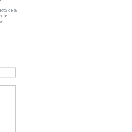
ecto de la
ente
e