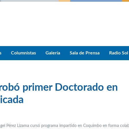
s
Columnistas
Galería
Sala de Prensa
Radio Sol
probó primer Doctorado en
licada
gel Pérez Lizama cursó p
rograma impartido en Coquimbo en forma colab