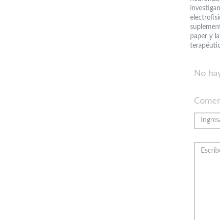
investiga
electrofis
suplement
paper y la
terapéutic
No hay
Comen