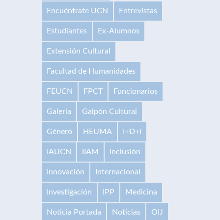
Encuéntrate UCN
Entrevistas
Estudiantes
Ex-Alumnos
Extensión Cultural
Facultad de Humanidades
FEUCN
FPCT
Funcionarios
Galería
Galpón Cultural
Género
HEUMA
I+D+i
IAUCN
IIAM
Inclusión
Innovación
Internacional
Investigación
IPP
Medicina
Noticia Portada
Noticias
OIJ