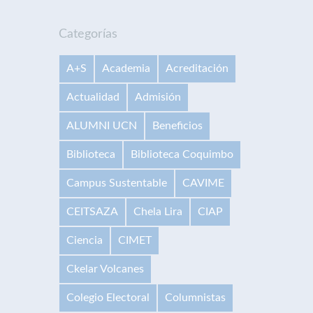
Categorías
A+S
Academia
Acreditación
Actualidad
Admisión
ALUMNI UCN
Beneficios
Biblioteca
Biblioteca Coquimbo
Campus Sustentable
CAVIME
CEITSAZA
Chela Lira
CIAP
Ciencia
CIMET
Ckelar Volcanes
Colegio Electoral
Columnistas