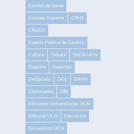
Comité de Dama
Consejo Superior
CPHS
CRUCH
Cuenta Pública de Gestión
Cultura
Debate
DeLTA UCN
Deporte
Deportes
Destacado
DGE
DIMM
Diplomados
DRI
Ediciones Universitarias UCN
Editorial UCN
Educación
Encuentros UCN