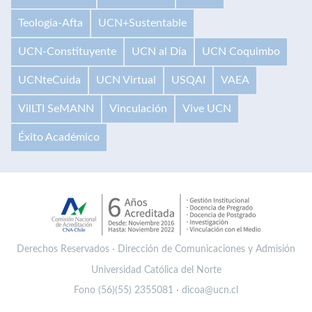
Teología-Afta
UCN+Sustentable
UCN-Constituyente
UCN al Día
UCN Coquimbo
UCNteCuida
UCN Virtual
USQAI
VAEA
VilLTI SeMANN
Vinculación
Vive UCN
Éxito Académico
Derechos Reservados · Dirección de Comunicaciones y Admisión
Universidad Católica del Norte
Fono (56)(55) 2355081 · dicoa@ucn.cl