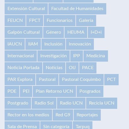
Extensión Cultural
Facultad de Humanidades
FEUCN
FPCT
Funcionarios
Galería
Galpón Cultural
Género
HEUMA
I+D+i
IAUCN
IIAM
Inclusión
Innovación
Internacional
Investigación
IPP
Medicina
Noticia Portada
Noticias
OIJ
PACE
PAR Explora
Pastoral
Pastoral Coquimbo
PCT
PDE
PEI
Plan Retorno UCN
Posgrados
Postgrado
Radio Sol
Radio UCN
Recicla UCN
Rector en los medios
Red G9
Reportajes
Sala de Prensa
Sin categoría
Tarpuq