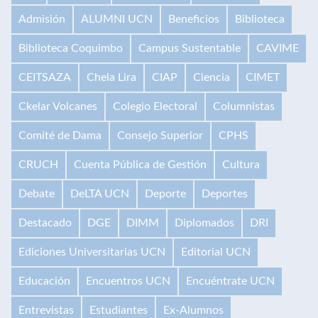
Admisión
ALUMNI UCN
Beneficios
Biblioteca
Biblioteca Coquimbo
Campus Sustentable
CAVIME
CEITSAZA
Chela Lira
CIAP
Ciencia
CIMET
Ckelar Volcanes
Colegio Electoral
Columnistas
Comité de Dama
Consejo Superior
CPHS
CRUCH
Cuenta Pública de Gestión
Cultura
Debate
DeLTA UCN
Deporte
Deportes
Destacado
DGE
DIMM
Diplomados
DRI
Ediciones Universitarias UCN
Editorial UCN
Educación
Encuentros UCN
Encuéntrate UCN
Entrevistas
Estudiantes
Ex-Alumnos