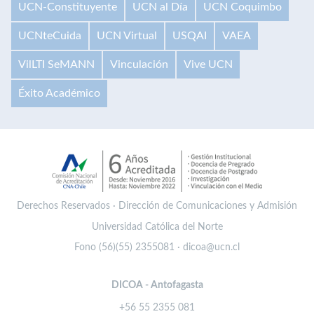
UCN-Constituyente
UCN al Día
UCN Coquimbo
UCNteCuida
UCN Virtual
USQAI
VAEA
VilLTI SeMANN
Vinculación
Vive UCN
Éxito Académico
Derechos Reservados · Dirección de Comunicaciones y Admisión
Universidad Católica del Norte
Fono (56)(55) 2355081 · dicoa@ucn.cl
DICOA - Antofagasta
+56 55 2355 081