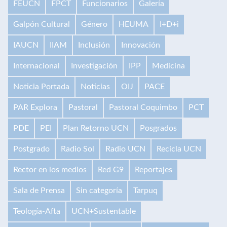
FEUCN
FPCT
Funcionarios
Galería
Galpón Cultural
Género
HEUMA
I+D+i
IAUCN
IIAM
Inclusión
Innovación
Internacional
Investigación
IPP
Medicina
Noticia Portada
Noticias
OIJ
PACE
PAR Explora
Pastoral
Pastoral Coquimbo
PCT
PDE
PEI
Plan Retorno UCN
Posgrados
Postgrado
Radio Sol
Radio UCN
Recicla UCN
Rector en los medios
Red G9
Reportajes
Sala de Prensa
Sin categoría
Tarpuq
Teología-Afta
UCN+Sustentable