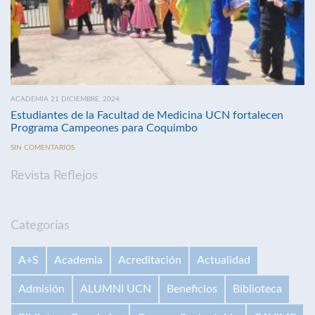
ACADEMIA 21 DICIEMBRE, 2024
Estudiantes de la Facultad de Medicina UCN fortalecen
Programa Campeones para Coquimbo
SIN COMENTARIOS
Revista Reflejos
Categorías
A+S
Academia
Acreditación
Actualidad
Admisión
ALUMNI UCN
Beneficios
Biblioteca