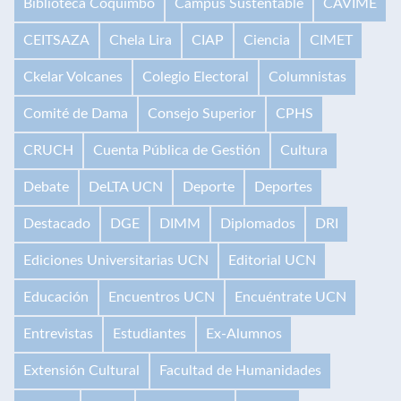
Biblioteca Coquimbo
Campus Sustentable
CAVIME
CEITSAZA
Chela Lira
CIAP
Ciencia
CIMET
Ckelar Volcanes
Colegio Electoral
Columnistas
Comité de Dama
Consejo Superior
CPHS
CRUCH
Cuenta Pública de Gestión
Cultura
Debate
DeLTA UCN
Deporte
Deportes
Destacado
DGE
DIMM
Diplomados
DRI
Ediciones Universitarias UCN
Editorial UCN
Educación
Encuentros UCN
Encuéntrate UCN
Entrevistas
Estudiantes
Ex-Alumnos
Extensión Cultural
Facultad de Humanidades