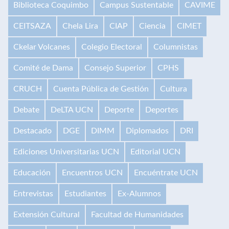
Biblioteca Coquimbo
Campus Sustentable
CAVIME
CEITSAZA
Chela Lira
CIAP
Ciencia
CIMET
Ckelar Volcanes
Colegio Electoral
Columnistas
Comité de Dama
Consejo Superior
CPHS
CRUCH
Cuenta Pública de Gestión
Cultura
Debate
DeLTA UCN
Deporte
Deportes
Destacado
DGE
DIMM
Diplomados
DRI
Ediciones Universitarias UCN
Editorial UCN
Educación
Encuentros UCN
Encuéntrate UCN
Entrevistas
Estudiantes
Ex-Alumnos
Extensión Cultural
Facultad de Humanidades