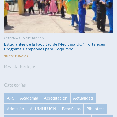
ACADEMIA 21 DICIEMBRE, 2024
Estudiantes de la Facultad de Medicina UCN fortalecen
Programa Campeones para Coquimbo
SIN COMENTARIOS
Revista Reflejos
Categorías
A+S
Academia
Acreditación
Actualidad
Admisión
ALUMNI UCN
Beneficios
Biblioteca