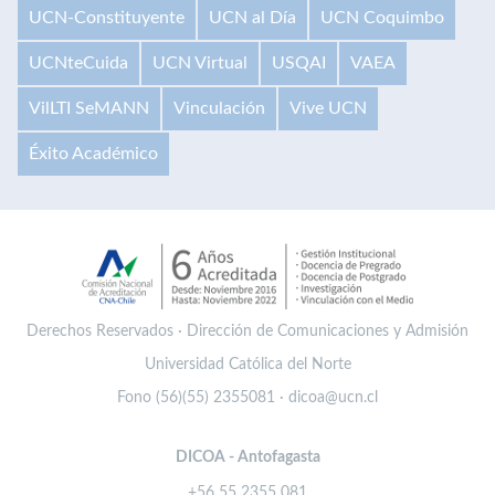
UCN-Constituyente
UCN al Día
UCN Coquimbo
UCNteCuida
UCN Virtual
USQAI
VAEA
VilLTI SeMANN
Vinculación
Vive UCN
Éxito Académico
Derechos Reservados · Dirección de Comunicaciones y Admisión
Universidad Católica del Norte
Fono (56)(55) 2355081 · dicoa@ucn.cl
DICOA - Antofagasta
+56 55 2355 081