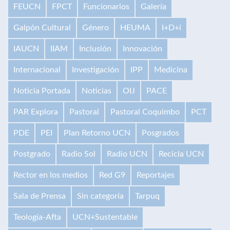
FEUCN
FPCT
Funcionarios
Galería
Galpón Cultural
Género
HEUMA
I+D+i
IAUCN
IIAM
Inclusión
Innovación
Internacional
Investigación
IPP
Medicina
Noticia Portada
Noticias
OIJ
PACE
PAR Explora
Pastoral
Pastoral Coquimbo
PCT
PDE
PEI
Plan Retorno UCN
Posgrados
Postgrado
Radio Sol
Radio UCN
Recicla UCN
Rector en los medios
Red G9
Reportajes
Sala de Prensa
Sin categoría
Tarpuq
Teología-Afta
UCN+Sustentable