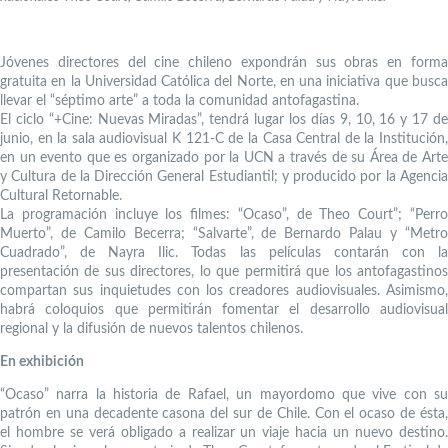
Jóvenes directores del cine chileno expondrán sus obras en forma
gratuita en la Universidad Católica del Norte, en una iniciativa que busca
llevar el “séptimo arte” a toda la comunidad antofagastina.
El ciclo “+Cine: Nuevas Miradas”, tendrá lugar los días 9, 10, 16 y 17 de
junio, en la sala audiovisual K 121-C de la Casa Central de la Institución,
en un evento que es organizado por la UCN a través de su Área de Arte
y Cultura de la Dirección General Estudiantil; y producido por la Agencia
Cultural Retornable.
La programación incluye los filmes: “Ocaso”, de Theo Court”; “Perro
Muerto”, de Camilo Becerra; “Salvarte”, de Bernardo Palau y “Metro
Cuadrado”, de Nayra Ilic. Todas las películas contarán con la
presentación de sus directores, lo que permitirá que los antofagastinos
compartan sus inquietudes con los creadores audiovisuales. Asimismo,
habrá coloquios que permitirán fomentar el desarrollo audiovisual
regional y la difusión de nuevos talentos chilenos.
En exhibición
“Ocaso” narra la historia de Rafael, un mayordomo que vive con su
patrón en una decadente casona del sur de Chile. Con el ocaso de ésta,
el hombre se verá obligado a realizar un viaje hacia un nuevo destino.