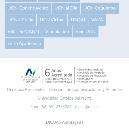
UCN-Constituyente
UCN al Día
UCN Coquimbo
UCNteCuida
UCN Virtual
USQAI
VAEA
VilLTI SeMANN
Vinculación
Vive UCN
Éxito Académico
Derechos Reservados · Dirección de Comunicaciones y Admisión
Universidad Católica del Norte
Fono (56)(55) 2355081 · dicoa@ucn.cl
DICOA - Antofagasta