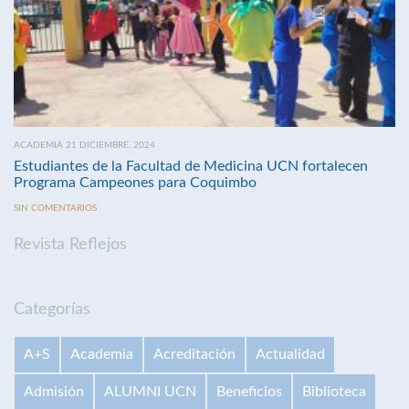
ACADEMIA 21 DICIEMBRE, 2024
Estudiantes de la Facultad de Medicina UCN fortalecen
Programa Campeones para Coquimbo
SIN COMENTARIOS
Revista Reflejos
Categorías
A+S
Academia
Acreditación
Actualidad
Admisión
ALUMNI UCN
Beneficios
Biblioteca