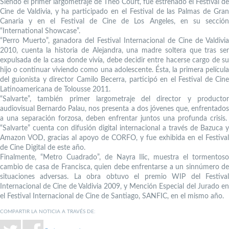
Siendo el primer largometraje de Theo Court, fue estrenado el Festival de
Cine de Valdivia, y ha participado en el Festival de las Palmas de Gran
Canaria y en el Festival de Cine de Los Angeles, en su sección
“International Showcase”.
“Perro Muerto”, ganadora del Festival Internacional de Cine de Valdivia
2010, cuenta la historia de Alejandra, una madre soltera que tras ser
expulsada de la casa donde vivía, debe decidir entre hacerse cargo de su
hijo o continuar viviendo como una adolescente. Ésta, la primera película
del guionista y director Camilo Becerra, participó en el Festival de Cine
Latinoamericana de Tolousse 2011.
“Salvarte”, también primer largometraje del director y productor
audiovisual Bernardo Palau, nos presenta a dos jóvenes que, enfrentados
a una separación forzosa, deben enfrentar juntos una profunda crisis.
“Salvarte” cuenta con difusión digital internacional a través de Bazuca y
Amazon VOD, gracias al apoyo de CORFO, y fue exhibida en el Festival
de Cine Digital de este año.
Finalmente, “Metro Cuadrado”, de Nayra Ilic, muestra el tormentoso
cambio de casa de Francisca, quien debe enfrentarse a un sinnúmero de
situaciones adversas. La obra obtuvo el premio WIP del Festival
Internacional de Cine de Valdivia 2009, y Mención Especial del Jurado en
el Festival Internacional de Cine de Santiago, SANFIC, en el mismo año.
COMPARTIR LA NOTICIA A TRAVÉS DE: