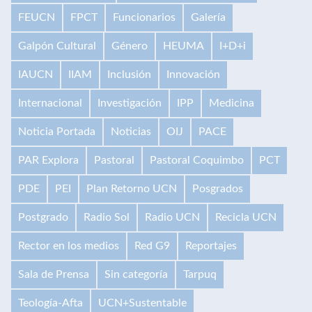
FEUCN
FPCT
Funcionarios
Galería
Galpón Cultural
Género
HEUMA
I+D+i
IAUCN
IIAM
Inclusión
Innovación
Internacional
Investigación
IPP
Medicina
Noticia Portada
Noticias
OIJ
PACE
PAR Explora
Pastoral
Pastoral Coquimbo
PCT
PDE
PEI
Plan Retorno UCN
Posgrados
Postgrado
Radio Sol
Radio UCN
Recicla UCN
Rector en los medios
Red G9
Reportajes
Sala de Prensa
Sin categoría
Tarpuq
Teología-Afta
UCN+Sustentable