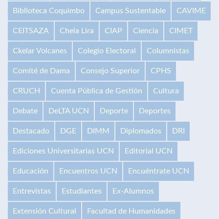
Biblioteca Coquimbo
Campus Sustentable
CAVIME
CEITSAZA
Chela Lira
CIAP
Ciencia
CIMET
Ckelar Volcanes
Colegio Electoral
Columnistas
Comité de Dama
Consejo Superior
CPHS
CRUCH
Cuenta Pública de Gestión
Cultura
Debate
DeLTA UCN
Deporte
Deportes
Destacado
DGE
DIMM
Diplomados
DRI
Ediciones Universitarias UCN
Editorial UCN
Educación
Encuentros UCN
Encuéntrate UCN
Entrevistas
Estudiantes
Ex-Alumnos
Extensión Cultural
Facultad de Humanidades