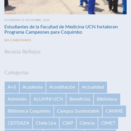
ACADEMIA 21 DICIEMBRE, 2024
Estudiantes de la Facultad de Medicina UCN fortalecen
Programa Campeones para Coquimbo
SIN COMENTARIOS
Revista Reflejos
Categorías
A+S
Academia
Acreditación
Actualidad
Admisión
ALUMNI UCN
Beneficios
Biblioteca
Biblioteca Coquimbo
Campus Sustentable
CAVIME
CEITSAZA
Chela Lira
CIAP
Ciencia
CIMET