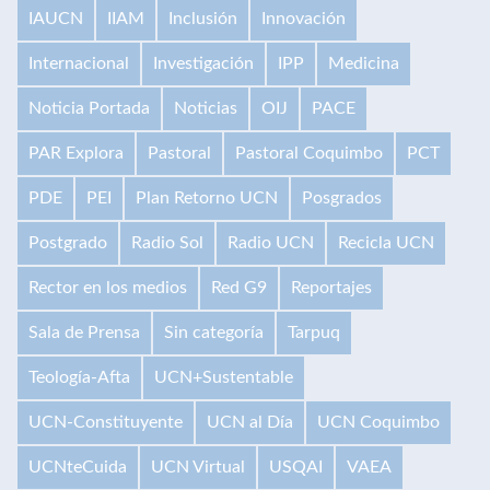
IAUCN
IIAM
Inclusión
Innovación
Internacional
Investigación
IPP
Medicina
Noticia Portada
Noticias
OIJ
PACE
PAR Explora
Pastoral
Pastoral Coquimbo
PCT
PDE
PEI
Plan Retorno UCN
Posgrados
Postgrado
Radio Sol
Radio UCN
Recicla UCN
Rector en los medios
Red G9
Reportajes
Sala de Prensa
Sin categoría
Tarpuq
Teología-Afta
UCN+Sustentable
UCN-Constituyente
UCN al Día
UCN Coquimbo
UCNteCuida
UCN Virtual
USQAI
VAEA