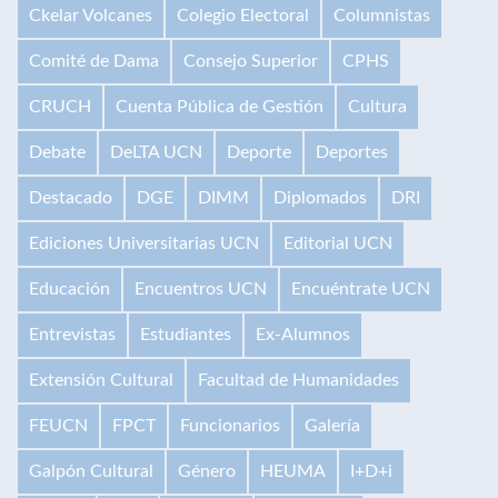
Ckelar Volcanes
Colegio Electoral
Columnistas
Comité de Dama
Consejo Superior
CPHS
CRUCH
Cuenta Pública de Gestión
Cultura
Debate
DeLTA UCN
Deporte
Deportes
Destacado
DGE
DIMM
Diplomados
DRI
Ediciones Universitarias UCN
Editorial UCN
Educación
Encuentros UCN
Encuéntrate UCN
Entrevistas
Estudiantes
Ex-Alumnos
Extensión Cultural
Facultad de Humanidades
FEUCN
FPCT
Funcionarios
Galería
Galpón Cultural
Género
HEUMA
I+D+i