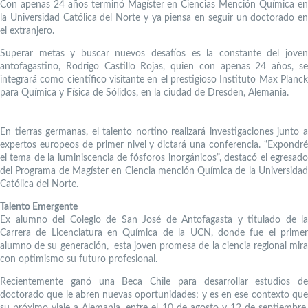
Con apenas 24 años terminó Magíster en Ciencias Mención Química en
la Universidad Católica del Norte y ya piensa en seguir un doctorado en
el extranjero.
Superar metas y buscar nuevos desafíos es la constante del joven
antofagastino, Rodrigo Castillo Rojas, quien con apenas 24 años, se
integrará como científico visitante en el prestigioso Instituto Max Planck
para Química y Física de Sólidos, en la ciudad de Dresden, Alemania.
En tierras germanas, el talento nortino realizará investigaciones junto a
expertos europeos de primer nivel y dictará una conferencia. “Expondré
el tema de la luminiscencia de fósforos inorgánicos”, destacó el egresado
del Programa de Magíster en Ciencia mención Química de la Universidad
Católica del Norte.
Talento Emergente
Ex alumno del Colegio de San José de Antofagasta y titulado de la
Carrera de Licenciatura en Química de la UCN, donde fue el primer
alumno de su generación, esta joven promesa de la ciencia regional mira
con optimismo su futuro profesional.
Recientemente ganó una Beca Chile para desarrollar estudios de
doctorado que le abren nuevas oportunidades; y es en ese contexto que
su próximo viaje a Alemania, entre el 10 de agosto y 12 de septiembre,