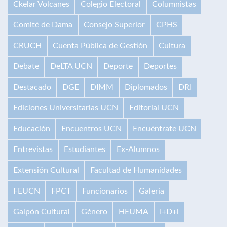
Ckelar Volcanes
Colegio Electoral
Columnistas
Comité de Dama
Consejo Superior
CPHS
CRUCH
Cuenta Pública de Gestión
Cultura
Debate
DeLTA UCN
Deporte
Deportes
Destacado
DGE
DIMM
Diplomados
DRI
Ediciones Universitarias UCN
Editorial UCN
Educación
Encuentros UCN
Encuéntrate UCN
Entrevistas
Estudiantes
Ex-Alumnos
Extensión Cultural
Facultad de Humanidades
FEUCN
FPCT
Funcionarios
Galería
Galpón Cultural
Género
HEUMA
I+D+i