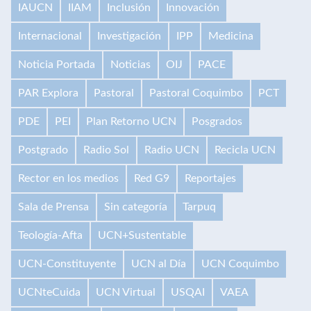
IAUCN
IIAM
Inclusión
Innovación
Internacional
Investigación
IPP
Medicina
Noticia Portada
Noticias
OIJ
PACE
PAR Explora
Pastoral
Pastoral Coquimbo
PCT
PDE
PEI
Plan Retorno UCN
Posgrados
Postgrado
Radio Sol
Radio UCN
Recicla UCN
Rector en los medios
Red G9
Reportajes
Sala de Prensa
Sin categoría
Tarpuq
Teología-Afta
UCN+Sustentable
UCN-Constituyente
UCN al Día
UCN Coquimbo
UCNteCuida
UCN Virtual
USQAI
VAEA