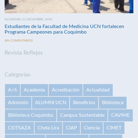
ACADEMIA 21 DICIEMBRE, 2024
Estudiantes de la Facultad de Medicina UCN fortalecen
Programa Campeones para Coquimbo
SIN COMENTARIOS
Revista Reflejos
Categorías
A+S
Academia
Acreditación
Actualidad
Admisión
ALUMNI UCN
Beneficios
Biblioteca
Biblioteca Coquimbo
Campus Sustentable
CAVIME
CEITSAZA
Chela Lira
CIAP
Ciencia
CIMET