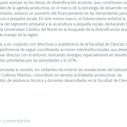
 para avanzar en los temas de diversificación acuícola, que constituyen u
ales de la agenda productiva, en el marco de la estrategia de desarrollo re
ontexto, destacó un aumento del financiamiento en las herramientas par
ltura a pequeña escala. En este mismo marco, el Subsecretario enfatizó la
ia del segmento artesanal y la acuicultura a pequeña escala, destacando l
la Universidad Católica del Norte en la búsqueda de la diversificación acu
de manejo de la región.
e, y en conjunto con directivos y académicos de la Facultad de Ciencias d
a pertinencia de seguir coordinando acciones interinstitucionales que de
tivas directas con el entorno, buscando sinergias, especialmente en temáti
as prioritarias por las autoridades y la UCN.
ncluida la reunión, los visitantes recorrieron las instalaciones del Labora
e Cultivos Marinos, conociendo en terreno actividades productivas, de
ión, de asistencia técnica y docentes desarrolladas en la Facultad de Cien
 comentarios