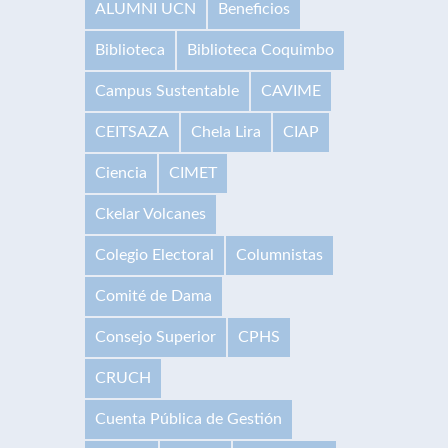
ALUMNI UCN
Beneficios
Biblioteca
Biblioteca Coquimbo
Campus Sustentable
CAVIME
CEITSAZA
Chela Lira
CIAP
Ciencia
CIMET
Ckelar Volcanes
Colegio Electoral
Columnistas
Comité de Dama
Consejo Superior
CPHS
CRUCH
Cuenta Pública de Gestión