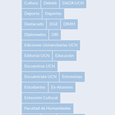
Cultura
Debate
DeLTA UCN
Deporte
Deportes
Destacado
DGE
DIMM
Diplomados
DRI
Ediciones Universitarias UCN
Editorial UCN
Educación
Encuentros UCN
Encuéntrate UCN
Entrevistas
Estudiantes
Ex-Alumnos
Extensión Cultural
Facultad de Humanidades