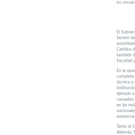
los víncul
El Subsec
Seremi de
autoridade
Católica 
también d
Facultad 
En la opo
completa 
técnica y
institució
ejemplo a 
causados 
en las múl
nacionales
asistencia
Tanto el 
Además, S