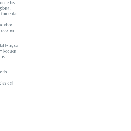
no de los
gional.
a fomentar
a labor
ícola en
el Mar, se
semboquen
cas
torio
cias del