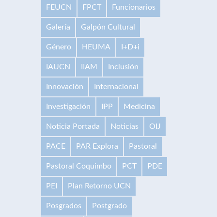
FEUCN
FPCT
Funcionarios
Galería
Galpón Cultural
Género
HEUMA
I+D+i
IAUCN
IIAM
Inclusión
Innovación
Internacional
Investigación
IPP
Medicina
Noticia Portada
Noticias
OIJ
PACE
PAR Explora
Pastoral
Pastoral Coquimbo
PCT
PDE
PEI
Plan Retorno UCN
Posgrados
Postgrado