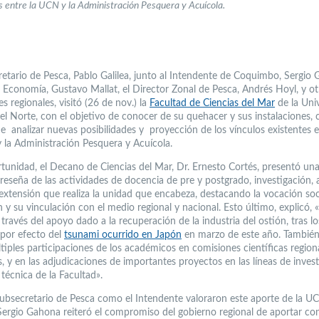
os entre la UCN y la Administración Pesquera y Acuícola.
retario de Pesca, Pablo Galilea, junto al Intendente de Coquimbo, Sergio 
 Economía, Gustavo Mallat, el Director Zonal de Pesca, Andrés Hoyl, y ot
s regionales, visitó (26 de nov.) la
Facultad de Ciencias del Mar
de la Uni
del Norte, con el objetivo de conocer de su quehacer y sus instalaciones,
e analizar nuevas posibilidades y proyección de los vínculos existentes e
y la Administración Pesquera y Acuícola.
rtunidad, el Decano de Ciencias del Mar, Dr. Ernesto Cortés, presentó un
reseña de las actividades de docencia de pre y postgrado, investigación, a
 extensión que realiza la unidad que encabeza, destacando la vocación soci
n y su vinculación con el medio regional y nacional. Esto último, explicó, 
través del apoyo dado a la recuperación de la industria del ostión, tras l
por efecto del
tsunami ocurrido en Japón
en marzo de este año. También 
tiples participaciones de los académicos en comisiones científicas region
, y en las adjudicaciones de importantes proyectos en las líneas de inves
 técnica de la Facultad».
Subsecretario de Pesca como el Intendente valoraron este aporte de la U
ergio Gahona reiteró el compromiso del gobierno regional de aportar con