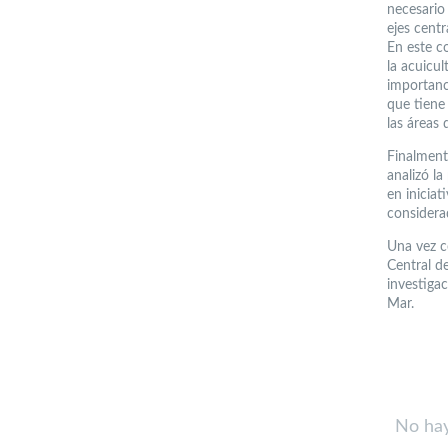
necesario
ejes centr
En este c
la acuicu
importanc
que tiene 
las áreas 
Finalment
analizó l
en inicia
considerad
Una vez co
Central d
investigac
Mar.
No hay