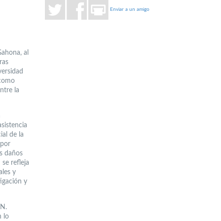
Enviar a un amigo
Gahona, al
ras
versidad
 como
ntre la
a
sistencia
al de la
«por
os daños
se refleja
ales y
tigación y
CN.
 lo