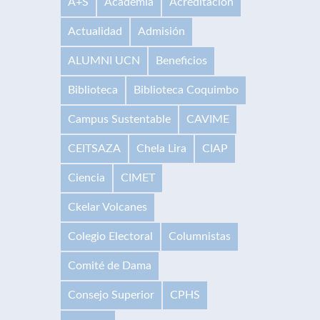
A+S
Academia
Acreditación
Actualidad
Admisión
ALUMNI UCN
Beneficios
Biblioteca
Biblioteca Coquimbo
Campus Sustentable
CAVIME
CEITSAZA
Chela Lira
CIAP
Ciencia
CIMET
Ckelar Volcanes
Colegio Electoral
Columnistas
Comité de Dama
Consejo Superior
CPHS