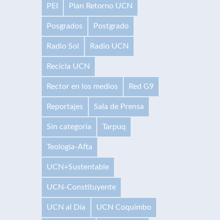
PEI
Plan Retorno UCN
Posgrados
Postgrado
Radio Sol
Radio UCN
Recicla UCN
Rector en los medios
Red G9
Reportajes
Sala de Prensa
Sin categoría
Tarpuq
Teología-Afta
UCN+Sustentable
UCN-Constituyente
UCN al Día
UCN Coquimbo