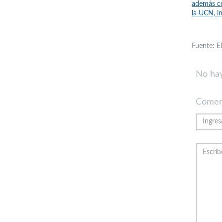
además co
la UCN, in
Fuente: E
No hay
Comen