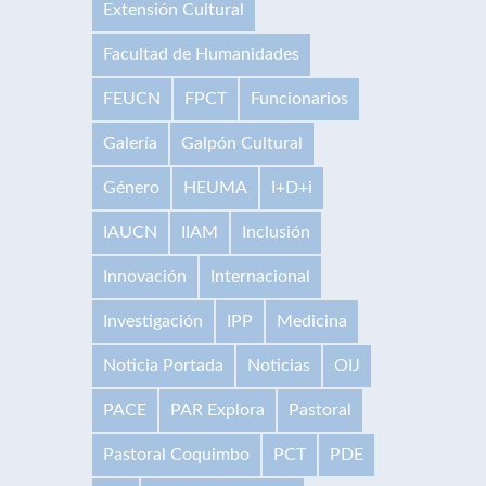
Extensión Cultural
Facultad de Humanidades
FEUCN
FPCT
Funcionarios
Galería
Galpón Cultural
Género
HEUMA
I+D+i
IAUCN
IIAM
Inclusión
Innovación
Internacional
Investigación
IPP
Medicina
Noticia Portada
Noticias
OIJ
PACE
PAR Explora
Pastoral
Pastoral Coquimbo
PCT
PDE