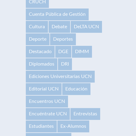
CRUCH
Cuenta Pública de Gestión
Cultura
Debate
DeLTA UCN
Deporte
Deportes
Destacado
DGE
DIMM
Diplomados
DRI
Ediciones Universitarias UCN
Editorial UCN
Educación
Encuentros UCN
Encuéntrate UCN
Entrevistas
Estudiantes
Ex-Alumnos