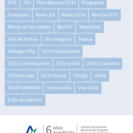
PDE
PEI
Plan Retorno UCN
Posgrados
Postgrado
Radio Sol
Radio UCN
Recicla UCN
Rector en los medios
Red G9
Reportajes
Sala de Prensa
Sin categoría
Tarpuq
Teología-Afta
UCN+Sustentable
UCN-Constituyente
UCN al Día
UCN Coquimbo
UCNteCuida
UCN Virtual
USQAI
VAEA
VilLTI SeMANN
Vinculación
Vive UCN
Éxito Académico