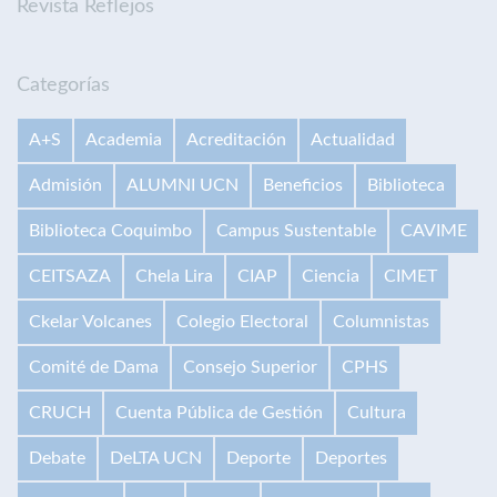
Revista Reflejos
Categorías
A+S
Academia
Acreditación
Actualidad
Admisión
ALUMNI UCN
Beneficios
Biblioteca
Biblioteca Coquimbo
Campus Sustentable
CAVIME
CEITSAZA
Chela Lira
CIAP
Ciencia
CIMET
Ckelar Volcanes
Colegio Electoral
Columnistas
Comité de Dama
Consejo Superior
CPHS
CRUCH
Cuenta Pública de Gestión
Cultura
Debate
DeLTA UCN
Deporte
Deportes