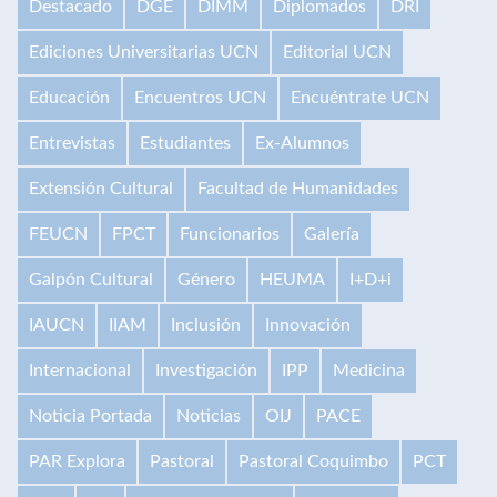
Destacado
DGE
DIMM
Diplomados
DRI
Ediciones Universitarias UCN
Editorial UCN
Educación
Encuentros UCN
Encuéntrate UCN
Entrevistas
Estudiantes
Ex-Alumnos
Extensión Cultural
Facultad de Humanidades
FEUCN
FPCT
Funcionarios
Galería
Galpón Cultural
Género
HEUMA
I+D+i
IAUCN
IIAM
Inclusión
Innovación
Internacional
Investigación
IPP
Medicina
Noticia Portada
Noticias
OIJ
PACE
PAR Explora
Pastoral
Pastoral Coquimbo
PCT