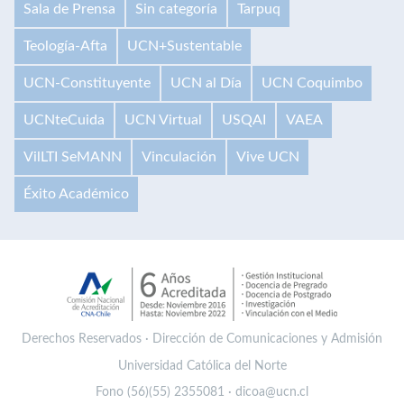
Sala de Prensa
Sin categoría
Tarpuq
Teología-Afta
UCN+Sustentable
UCN-Constituyente
UCN al Día
UCN Coquimbo
UCNteCuida
UCN Virtual
USQAI
VAEA
VilLTI SeMANN
Vinculación
Vive UCN
Éxito Académico
Derechos Reservados · Dirección de Comunicaciones y Admisión
Universidad Católica del Norte
Fono (56)(55) 2355081 · dicoa@ucn.cl