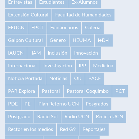
Entrevistas
Estudiantes
Ex-Alumnos
Extensión Cultural
Facultad de Humanidades
FEUCN
FPCT
Funcionarios
Galería
Galpón Cultural
Género
HEUMA
I+D+i
IAUCN
IIAM
Inclusión
Innovación
Internacional
Investigación
IPP
Medicina
Noticia Portada
Noticias
OIJ
PACE
PAR Explora
Pastoral
Pastoral Coquimbo
PCT
PDE
PEI
Plan Retorno UCN
Posgrados
Postgrado
Radio Sol
Radio UCN
Recicla UCN
Rector en los medios
Red G9
Reportajes