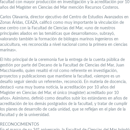
facultad con mayor producción en investigación y la acreditación por 10
años del Magíster en Ciencias del Mar mención Recursos Costeros.
Carlos Olavarría, director ejecutivo del Centro de Estudios Avanzados en
Zonas Áridas, CEAZA, calificó como muy importante la vinculación de
ese centro con la Facultad de Ciencias del Mar, «uno de nuestros
principales aliados en las temáticas que desarrollamos», subrayó,
valorando también la formación de biólogos marinos ingenieros en
acuicultura, «es reconocida a nivel nacional como la primera en ciencias
marinas».
El hito principal de la ceremonia fue la entrega de la cuenta pública de
gestión por parte del Decano de la Facultad de Ciencias del Mar, Juan
Macchiavello, quien resaltó el rol como referente en investigación,
proyectos y publicaciones que mantiene la facultad, «siempre es un
desafío seguir siendo un referente», reconoció. En materia de docencia,
destacó «una muy buena noticia, la acreditación por 10 años del
Magister en Ciencias del Mar, el único (magister) acreditado por 10
años». Asimismo, definió como desafíos subir los estándares en años de
acreditación de los demás postgrados de la facultad, y tratar de cumplir
los planes de desarrollo de cada unidad, que se reflejan en el plan de la
facultad y de la universidad.
RECONOCIMIENTOS
En el marco de su 34° aniversario, la Facultad de Ciencias del Mar brindó