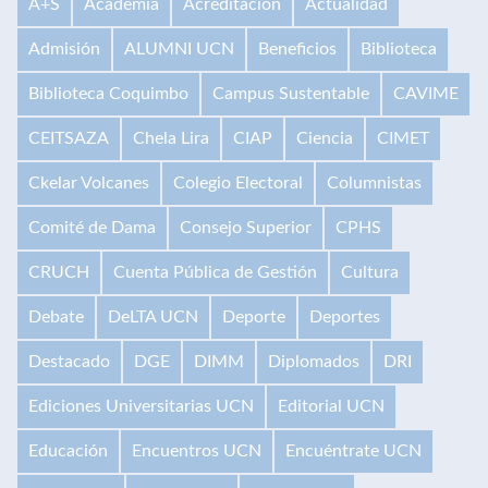
A+S
Academia
Acreditación
Actualidad
Admisión
ALUMNI UCN
Beneficios
Biblioteca
Biblioteca Coquimbo
Campus Sustentable
CAVIME
CEITSAZA
Chela Lira
CIAP
Ciencia
CIMET
Ckelar Volcanes
Colegio Electoral
Columnistas
Comité de Dama
Consejo Superior
CPHS
CRUCH
Cuenta Pública de Gestión
Cultura
Debate
DeLTA UCN
Deporte
Deportes
Destacado
DGE
DIMM
Diplomados
DRI
Ediciones Universitarias UCN
Editorial UCN
Educación
Encuentros UCN
Encuéntrate UCN