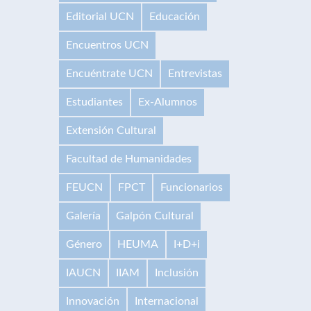
Editorial UCN
Educación
Encuentros UCN
Encuéntrate UCN
Entrevistas
Estudiantes
Ex-Alumnos
Extensión Cultural
Facultad de Humanidades
FEUCN
FPCT
Funcionarios
Galería
Galpón Cultural
Género
HEUMA
I+D+i
IAUCN
IIAM
Inclusión
Innovación
Internacional