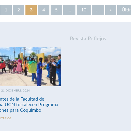
1
2
3
4
5
...
10
...
»
Últi
Revista Reflejos
21 DICIEMBRE, 2024
ntes de la Facultad de
na UCN fortalecen Programa
nes para Coquimbo
NTARIOS