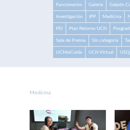
Funcionarios
Galería
Galpón Cu
Investigación
IPP
Medicina
N
PEI
Plan Retorno UCN
Posgrad
Sala de Prensa
Sin categoría
Ta
UCNteCuida
UCN Virtual
USQ
Medicina