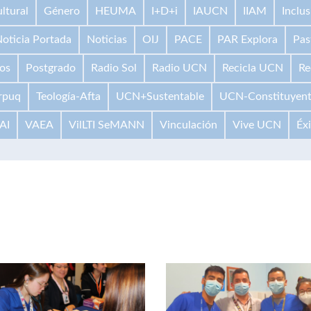
ltural
Género
HEUMA
I+D+i
IAUCN
IIAM
Inclus
oticia Portada
Noticias
OIJ
PACE
PAR Explora
Pas
os
Postgrado
Radio Sol
Radio UCN
Recicla UCN
Re
rpuq
Teología-Afta
UCN+Sustentable
UCN-Constituyen
AI
VAEA
VilLTI SeMANN
Vinculación
Vive UCN
Éx