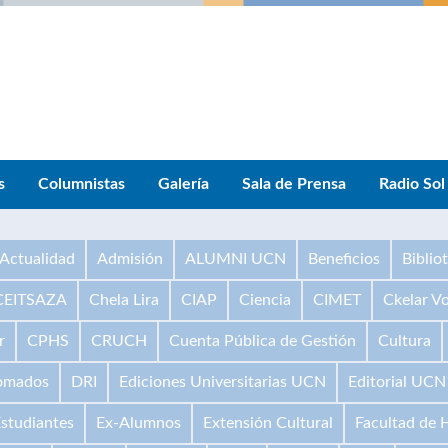
s
Columnistas
Galería
Sala de Prensa
Radio Sol
Actualidad
Admisión
ALUMNI UCN
Beneficios
Biblio
CEITSAZA
Chela Lira
CIAP
Ciencia
CIMET
Ckelar V
r
CPHS
CRUCH
Cuenta Pública de Gestión
Cultura
omados
DRI
Ediciones Universitarias UCN
Editorial UCN
studiantes
Ex-Alumnos
Extensión Cultural
Facultad de