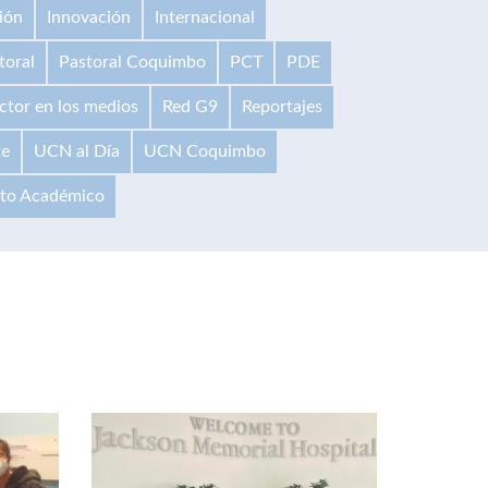
ión
Innovación
Internacional
toral
Pastoral Coquimbo
PCT
PDE
ctor en los medios
Red G9
Reportajes
te
UCN al Día
UCN Coquimbo
ito Académico