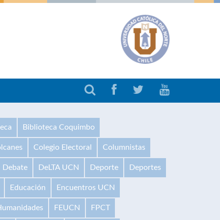
teca
Biblioteca Coquimbo
olcanes
Colegio Electoral
Columnistas
Debate
DeLTA UCN
Deporte
Deportes
Educación
Encuentros UCN
 Humanidades
FEUCN
FPCT