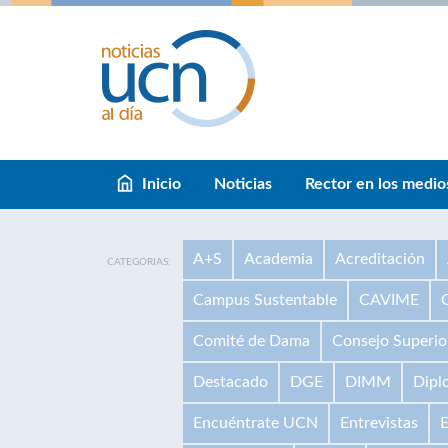
Inicio
Noticias
Rector en los medio
A+S
Academia
Acreditación
CATEGORIAS:
Campus Sustentable
CAVIME
Comité de Dama
Consejo Superio
Destacado
DGE
DIMM
Dipl
Encuéntrate UCN
Entrevistas
E