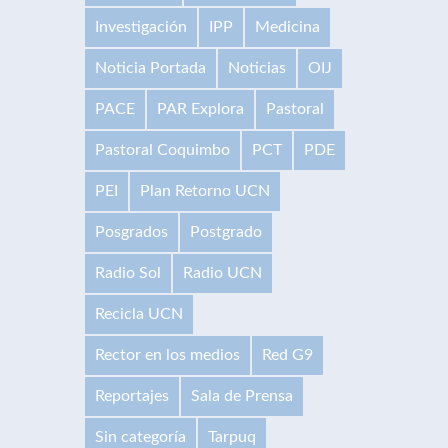
Investigación
IPP
Medicina
Noticia Portada
Noticias
OIJ
PACE
PAR Explora
Pastoral
Pastoral Coquimbo
PCT
PDE
PEI
Plan Retorno UCN
Posgrados
Postgrado
Radio Sol
Radio UCN
Recicla UCN
Rector en los medios
Red G9
Reportajes
Sala de Prensa
Sin categoría
Tarpuq