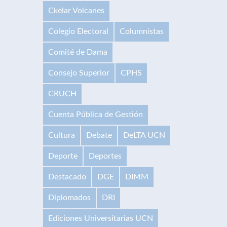
Ckelar Volcanes
Colegio Electoral
Columnistas
Comité de Dama
Consejo Superior
CPHS
CRUCH
Cuenta Pública de Gestión
Cultura
Debate
DeLTA UCN
Deporte
Deportes
Destacado
DGE
DIMM
Diplomados
DRI
Ediciones Universitarias UCN