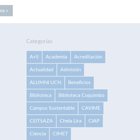
ma »
Categorías
A+S
Academia
Acreditación
Actualidad
Admisión
ALUMNI UCN
Beneficios
Biblioteca
Biblioteca Coquimbo
Campus Sustentable
CAVIME
CEITSAZA
Chela Lira
CIAP
Ciencia
CIMET