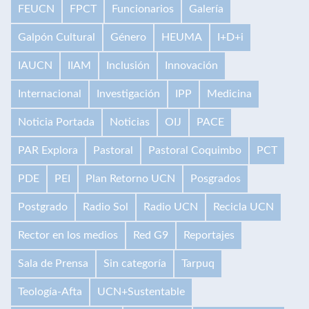
FEUCN
FPCT
Funcionarios
Galería
Galpón Cultural
Género
HEUMA
I+D+i
IAUCN
IIAM
Inclusión
Innovación
Internacional
Investigación
IPP
Medicina
Noticia Portada
Noticias
OIJ
PACE
PAR Explora
Pastoral
Pastoral Coquimbo
PCT
PDE
PEI
Plan Retorno UCN
Posgrados
Postgrado
Radio Sol
Radio UCN
Recicla UCN
Rector en los medios
Red G9
Reportajes
Sala de Prensa
Sin categoría
Tarpuq
Teología-Afta
UCN+Sustentable