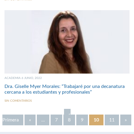
ACADEMIA 6 JUNIO, 2022
Dra. Giselle Myer Morales: “Trabajaré por una decanatura
cercana a los estudiantes y profesionales”
SIN COMENTARIOS
«
Primera
«
...
7
8
9
10
11
»