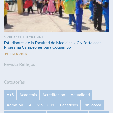
ACADEMIA 21 DICIEMBRE, 2024
Estudiantes de la Facultad de Medicina UCN fortalecen
Programa Campeones para Coquimbo
SIN COMENTARIOS
Revista Reflejos
Categorías
A+S
Academia
Acreditación
Actualidad
Admisión
ALUMNI UCN
Beneficios
Biblioteca