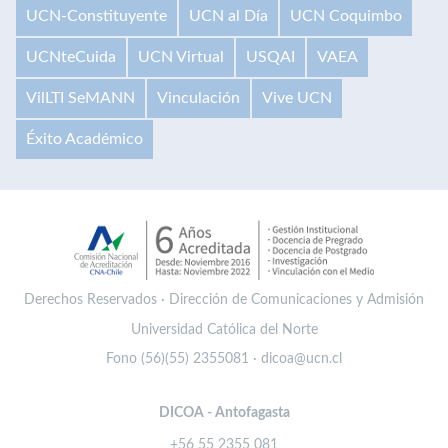
UCN-Constituyente
UCN al Día
UCN Coquimbo
UCNteCuida
UCN Virtual
USQAI
VAEA
VilLTI SeMANN
Vinculación
Vive UCN
Éxito Académico
Derechos Reservados · Dirección de Comunicaciones y Admisión
Universidad Católica del Norte
Fono (56)(55) 2355081 · dicoa@ucn.cl
DICOA - Antofagasta
+56 55 2355 081