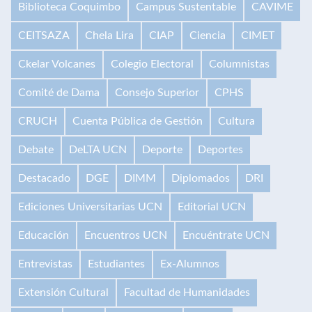
Biblioteca Coquimbo
Campus Sustentable
CAVIME
CEITSAZA
Chela Lira
CIAP
Ciencia
CIMET
Ckelar Volcanes
Colegio Electoral
Columnistas
Comité de Dama
Consejo Superior
CPHS
CRUCH
Cuenta Pública de Gestión
Cultura
Debate
DeLTA UCN
Deporte
Deportes
Destacado
DGE
DIMM
Diplomados
DRI
Ediciones Universitarias UCN
Editorial UCN
Educación
Encuentros UCN
Encuéntrate UCN
Entrevistas
Estudiantes
Ex-Alumnos
Extensión Cultural
Facultad de Humanidades