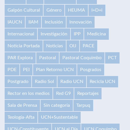
Galpón Cultural
Género
HEUMA
I+D+i
IAUCN
IIAM
Inclusión
Innovación
Internacional
Investigación
IPP
Medicina
Noticia Portada
Noticias
OIJ
PACE
PAR Explora
Pastoral
Pastoral Coquimbo
PCT
PDE
PEI
Plan Retorno UCN
Posgrados
Postgrado
Radio Sol
Radio UCN
Recicla UCN
Rector en los medios
Red G9
Reportajes
Sala de Prensa
Sin categoría
Tarpuq
Teología-Afta
UCN+Sustentable
UCN-Constituyente
UCN al Día
UCN Coquimbo