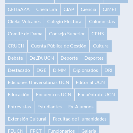
CEITSAZA
Chela Lira
CIAP
Ciencia
CIMET
Ckelar Volcanes
Colegio Electoral
Columnistas
Comité de Dama
Consejo Superior
CPHS
CRUCH
Cuenta Pública de Gestión
Cultura
Debate
DeLTA UCN
Deporte
Deportes
Destacado
DGE
DIMM
Diplomados
DRI
Ediciones Universitarias UCN
Editorial UCN
Educación
Encuentros UCN
Encuéntrate UCN
Entrevistas
Estudiantes
Ex-Alumnos
Extensión Cultural
Facultad de Humanidades
FEUCN
FPCT
Funcionarios
Galería