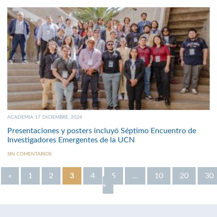
ACADEMIA 17 DICIEMBRE, 2024
Presentaciones y posters incluyó Séptimo Encuentro de
Investigadores Emergentes de la UCN
SIN COMENTARIOS
«
1
2
3
4
5
...
10
20
30
»