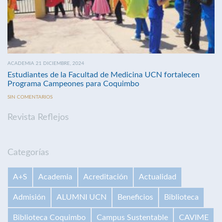
ACADEMIA 21 DICIEMBRE, 2024
Estudiantes de la Facultad de Medicina UCN fortalecen
Programa Campeones para Coquimbo
SIN COMENTARIOS
Revista Reflejos
Categorías
A+S
Academia
Acreditación
Actualidad
Admisión
ALUMNI UCN
Beneficios
Biblioteca
Biblioteca Coquimbo
Campus Sustentable
CAVIME