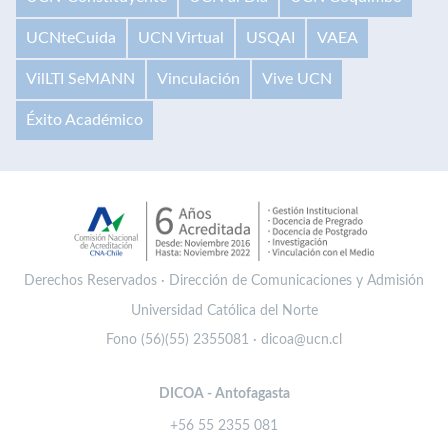
UCNteCuida
UCN Virtual
USQAI
VAEA
VilLTI SeMANN
Vinculación
Vive UCN
Éxito Académico
Derechos Reservados · Dirección de Comunicaciones y Admisión
Universidad Católica del Norte
Fono (56)(55) 2355081 · dicoa@ucn.cl
DICOA - Antofagasta
+56 55 2355 081