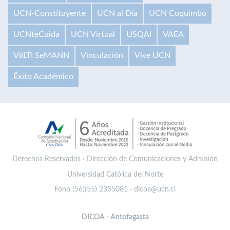
UCN-Constituyente
UCN al Día
UCN Coquimbo
UCNteCuida
UCN Virtual
USQAI
VAEA
VilLTI SeMANN
Vinculación
Vive UCN
Éxito Académico
Derechos Reservados · Dirección de Comunicaciones y Admisión
Universidad Católica del Norte
Fono (56)(55) 2355081 · dicoa@ucn.cl
DICOA - Antofagasta