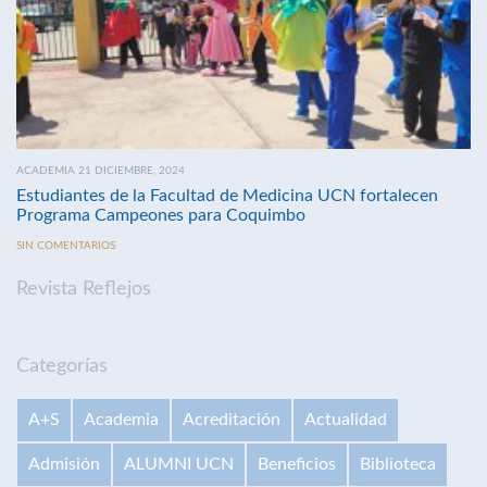
ACADEMIA 21 DICIEMBRE, 2024
Estudiantes de la Facultad de Medicina UCN fortalecen
Programa Campeones para Coquimbo
SIN COMENTARIOS
Revista Reflejos
Categorías
A+S
Academia
Acreditación
Actualidad
Admisión
ALUMNI UCN
Beneficios
Biblioteca