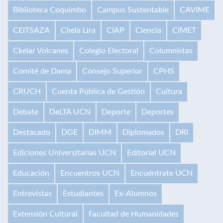
Biblioteca Coquimbo
Campus Sustentable
CAVIME
CEITSAZA
Chela Lira
CIAP
Ciencia
CIMET
Ckelar Volcanes
Colegio Electoral
Columnistas
Comité de Dama
Consejo Superior
CPHS
CRUCH
Cuenta Pública de Gestión
Cultura
Debate
DeLTA UCN
Deporte
Deportes
Destacado
DGE
DIMM
Diplomados
DRI
Ediciones Universitarias UCN
Editorial UCN
Educación
Encuentros UCN
Encuéntrate UCN
Entrevistas
Estudiantes
Ex-Alumnos
Extensión Cultural
Facultad de Humanidades