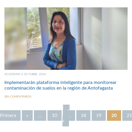
ACADEMIA 2 OCTUBRE, 2024
Implementarán plataforma inteligente para monitorear
contaminación de suelos en la región de Antofagasta
SIN COMENTARIOS
«
Primera
«
...
10
...
18
19
20
21
»