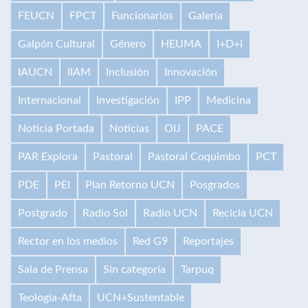
FEUCN
FPCT
Funcionarios
Galería
Galpón Cultural
Género
HEUMA
I+D+i
IAUCN
IIAM
Inclusión
Innovación
Internacional
Investigación
IPP
Medicina
Noticia Portada
Noticias
OIJ
PACE
PAR Explora
Pastoral
Pastoral Coquimbo
PCT
PDE
PEI
Plan Retorno UCN
Posgrados
Postgrado
Radio Sol
Radio UCN
Recicla UCN
Rector en los medios
Red G9
Reportajes
Sala de Prensa
Sin categoría
Tarpuq
Teología-Afta
UCN+Sustentable