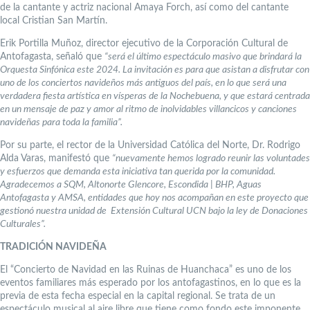
de la cantante y actriz nacional Amaya Forch, así como del cantante
local Cristian San Martín.
Erik Portilla Muñoz, director ejecutivo de la Corporación Cultural de
Antofagasta, señaló que
“será el último espectáculo masivo que brindará la
Orquesta Sinfónica este 2024. La invitación es para que asistan a disfrutar con
uno de los conciertos navideños más antiguos del país, en lo que será una
verdadera fiesta artística en vísperas de la Nochebuena, y que estará centrada
en un mensaje de paz y amor al ritmo de inolvidables villancicos y canciones
navideñas para toda la familia”.
Por su parte, el rector de la Universidad Católica del Norte, Dr. Rodrigo
Alda Varas, manifestó que
“nuevamente hemos logrado reunir las voluntades
y esfuerzos que demanda esta iniciativa tan querida por la comunidad.
Agradecemos a SQM, Altonorte Glencore, Escondida | BHP, Aguas
Antofagasta y AMSA, entidades que hoy nos acompañan en este proyecto que
gestionó nuestra unidad de Extensión Cultural UCN bajo la ley de Donaciones
Culturales”.
TRADICIÓN NAVIDEÑA
El “Concierto de Navidad en las Ruinas de Huanchaca” es uno de los
eventos familiares más esperado por los antofagastinos, en lo que es la
previa de esta fecha especial en la capital regional. Se trata de un
espectáculo musical al aire libre que tiene como fondo este imponente