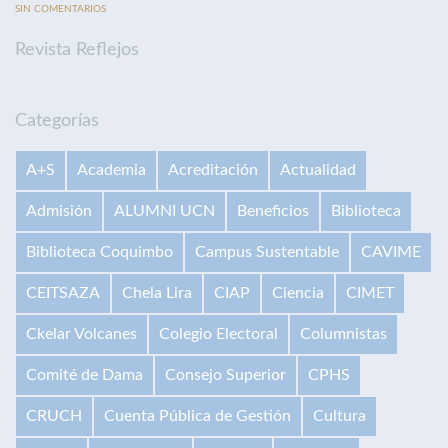
SIN COMENTARIOS
Revista Reflejos
Categorías
A+S
Academia
Acreditación
Actualidad
Admisión
ALUMNI UCN
Beneficios
Biblioteca
Biblioteca Coquimbo
Campus Sustentable
CAVIME
CEITSAZA
Chela Lira
CIAP
Ciencia
CIMET
Ckelar Volcanes
Colegio Electoral
Columnistas
Comité de Dama
Consejo Superior
CPHS
CRUCH
Cuenta Pública de Gestión
Cultura