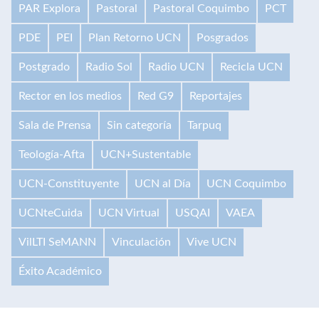
PAR Explora
Pastoral
Pastoral Coquimbo
PCT
PDE
PEI
Plan Retorno UCN
Posgrados
Postgrado
Radio Sol
Radio UCN
Recicla UCN
Rector en los medios
Red G9
Reportajes
Sala de Prensa
Sin categoría
Tarpuq
Teología-Afta
UCN+Sustentable
UCN-Constituyente
UCN al Día
UCN Coquimbo
UCNteCuida
UCN Virtual
USQAI
VAEA
VilLTI SeMANN
Vinculación
Vive UCN
Éxito Académico