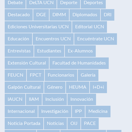
Debate
DeLTA UCN
Deporte
Deportes
Destacado
DGE
DIMM
Diplomados
DRI
Ediciones Universitarias UCN
Editorial UCN
Educación
Encuentros UCN
Encuéntrate UCN
Entrevistas
Estudiantes
Ex-Alumnos
Extensión Cultural
Facultad de Humanidades
FEUCN
FPCT
Funcionarios
Galería
Galpón Cultural
Género
HEUMA
I+D+i
IAUCN
IIAM
Inclusión
Innovación
Internacional
Investigación
IPP
Medicina
Noticia Portada
Noticias
OIJ
PACE