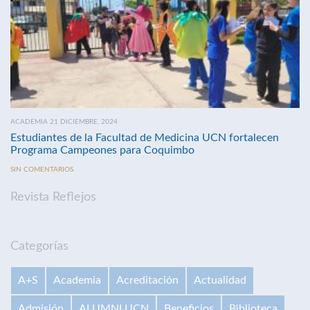
ACADEMIA 21 DICIEMBRE, 2024
Estudiantes de la Facultad de Medicina UCN fortalecen
Programa Campeones para Coquimbo
SIN COMENTARIOS
Revista Reflejos
Categorías
A+S
Academia
Acreditación
Actualidad
Admisión
ALUMNI UCN
Beneficios
Biblioteca