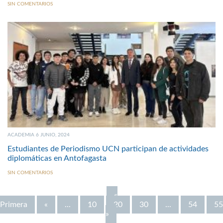
SIN COMENTARIOS
ACADEMIA 6 JUNIO, 2024
Estudiantes de Periodismo UCN participan de actividades
diplomáticas en Antofagasta
SIN COMENTARIOS
«
Primera
«
...
10
20
30
...
54
55
»