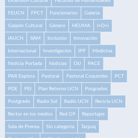
Extensión Cultural
Facultad de Humanidades
FEUCN
FPCT
Funcionarios
Galería
Galpón Cultural
Género
HEUMA
I+D+i
IAUCN
IIAM
Inclusión
Innovación
Internacional
Investigación
IPP
Medicina
Noticia Portada
Noticias
OIJ
PACE
PAR Explora
Pastoral
Pastoral Coquimbo
PCT
PDE
PEI
Plan Retorno UCN
Posgrados
Postgrado
Radio Sol
Radio UCN
Recicla UCN
Rector en los medios
Red G9
Reportajes
Sala de Prensa
Sin categoría
Tarpuq