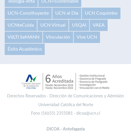
Teología-Afta
UCN+Sustentable
UCN-Constituyente
UCN al Día
UCN Coquimbo
UCNteCuida
UCN Virtual
USQAI
VAEA
VilLTI SeMANN
Vinculación
Vive UCN
Éxito Académico
Derechos Reservados · Dirección de Comunicaciones y Admisión
Universidad Católica del Norte
Fono (56)(55) 2355081 · dicoa@ucn.cl
DICOA - Antofagasta