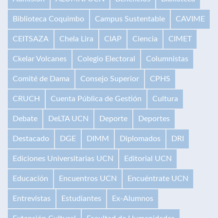
Biblioteca Coquimbo
Campus Sustentable
CAVIME
CEITSAZA
Chela Lira
CIAP
Ciencia
CIMET
Ckelar Volcanes
Colegio Electoral
Columnistas
Comité de Dama
Consejo Superior
CPHS
CRUCH
Cuenta Pública de Gestión
Cultura
Debate
DeLTA UCN
Deporte
Deportes
Destacado
DGE
DIMM
Diplomados
DRI
Ediciones Universitarias UCN
Editorial UCN
Educación
Encuentros UCN
Encuéntrate UCN
Entrevistas
Estudiantes
Ex-Alumnos