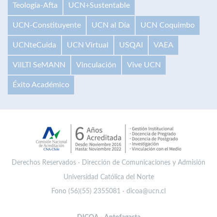
Teología-Afta
UCN+Sustentable
UCN-Constituyente
UCN al Día
UCN Coquimbo
UCNteCuida
UCN Virtual
USQAI
VAEA
VilLTI SeMANN
Vinculación
Vive UCN
Éxito Académico
Derechos Reservados · Dirección de Comunicaciones y Admisión
Universidad Católica del Norte
Fono (56)(55) 2355081 · dicoa@ucn.cl