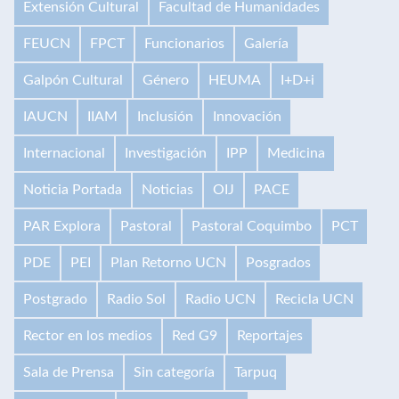
Extensión Cultural
Facultad de Humanidades
FEUCN
FPCT
Funcionarios
Galería
Galpón Cultural
Género
HEUMA
I+D+i
IAUCN
IIAM
Inclusión
Innovación
Internacional
Investigación
IPP
Medicina
Noticia Portada
Noticias
OIJ
PACE
PAR Explora
Pastoral
Pastoral Coquimbo
PCT
PDE
PEI
Plan Retorno UCN
Posgrados
Postgrado
Radio Sol
Radio UCN
Recicla UCN
Rector en los medios
Red G9
Reportajes
Sala de Prensa
Sin categoría
Tarpuq