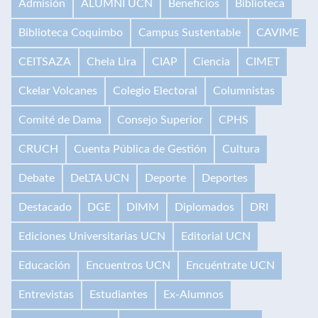
Admisión
ALUMNI UCN
Beneficios
Biblioteca
Biblioteca Coquimbo
Campus Sustentable
CAVIME
CEITSAZA
Chela Lira
CIAP
Ciencia
CIMET
Ckelar Volcanes
Colegio Electoral
Columnistas
Comité de Dama
Consejo Superior
CPHS
CRUCH
Cuenta Pública de Gestión
Cultura
Debate
DeLTA UCN
Deporte
Deportes
Destacado
DGE
DIMM
Diplomados
DRI
Ediciones Universitarias UCN
Editorial UCN
Educación
Encuentros UCN
Encuéntrate UCN
Entrevistas
Estudiantes
Ex-Alumnos