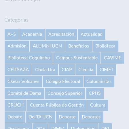
Categorías
A+S
Academia
Acreditación
Actualidad
Admisión
ALUMNI UCN
Beneficios
Biblioteca
Biblioteca Coquimbo
Campus Sustentable
CAVIME
CEITSAZA
Chela Lira
CIAP
Ciencia
CIMET
Ckelar Volcanes
Colegio Electoral
Columnistas
Comité de Dama
Consejo Superior
CPHS
CRUCH
Cuenta Pública de Gestión
Cultura
Debate
DeLTA UCN
Deporte
Deportes
Destacado
DGE
DIMM
Diplomados
DRI