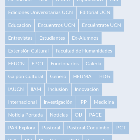
Ediciones Universitarias UCN
Editorial UCN
Educación
Encuentros UCN
Encuéntrate UCN
Entrevistas
Estudiantes
Ex-Alumnos
Extensión Cultural
Facultad de Humanidades
FEUCN
FPCT
Funcionarios
Galería
Galpón Cultural
Género
HEUMA
I+D+i
IAUCN
IIAM
Inclusión
Innovación
Internacional
Investigación
IPP
Medicina
Noticia Portada
Noticias
OIJ
PACE
PAR Explora
Pastoral
Pastoral Coquimbo
PCT