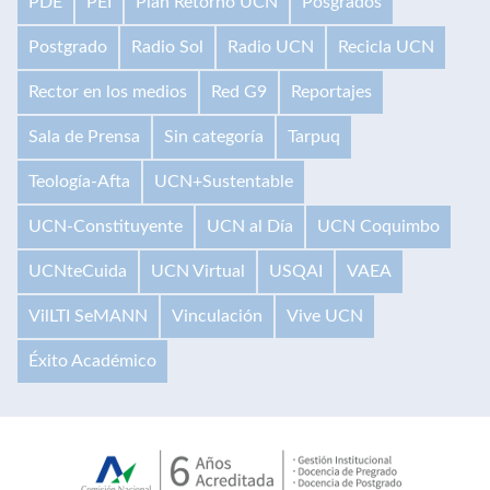
PDE
PEI
Plan Retorno UCN
Posgrados
Postgrado
Radio Sol
Radio UCN
Recicla UCN
Rector en los medios
Red G9
Reportajes
Sala de Prensa
Sin categoría
Tarpuq
Teología-Afta
UCN+Sustentable
UCN-Constituyente
UCN al Día
UCN Coquimbo
UCNteCuida
UCN Virtual
USQAI
VAEA
VilLTI SeMANN
Vinculación
Vive UCN
Éxito Académico