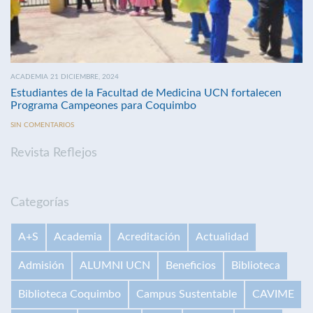
ACADEMIA 21 DICIEMBRE, 2024
Estudiantes de la Facultad de Medicina UCN fortalecen
Programa Campeones para Coquimbo
SIN COMENTARIOS
Revista Reflejos
Categorías
A+S
Academia
Acreditación
Actualidad
Admisión
ALUMNI UCN
Beneficios
Biblioteca
Biblioteca Coquimbo
Campus Sustentable
CAVIME