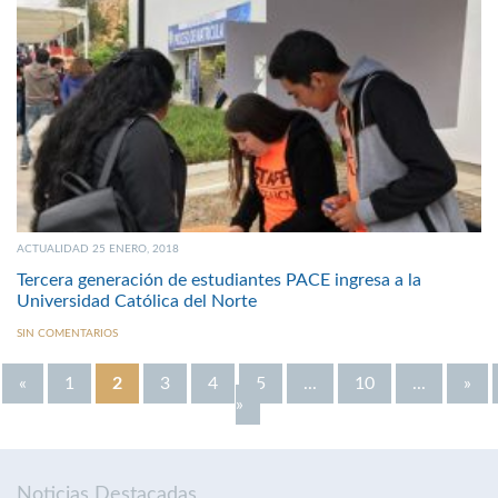
ACTUALIDAD 25 ENERO, 2018
Tercera generación de estudiantes PACE ingresa a la
Universidad Católica del Norte
SIN COMENTARIOS
«
1
2
3
4
5
...
10
...
»
»
Noticias Destacadas