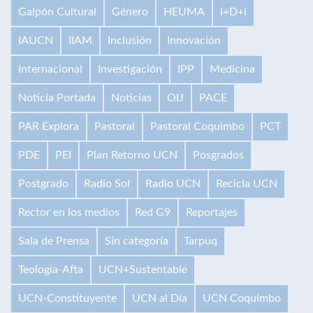
Galpón Cultural
Género
HEUMA
I+D+i
IAUCN
IIAM
Inclusión
Innovación
Internacional
Investigación
IPP
Medicina
Noticia Portada
Noticias
OIJ
PACE
PAR Explora
Pastoral
Pastoral Coquimbo
PCT
PDE
PEI
Plan Retorno UCN
Posgrados
Postgrado
Radio Sol
Radio UCN
Recicla UCN
Rector en los medios
Red G9
Reportajes
Sala de Prensa
Sin categoría
Tarpuq
Teología-Afta
UCN+Sustentable
UCN-Constituyente
UCN al Día
UCN Coquimbo