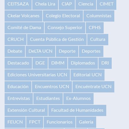
CEITSAZA
Chela Lira
CIAP
Ciencia
CIMET
Ckelar Volcanes
Colegio Electoral
Columnistas
Comité de Dama
Consejo Superior
CPHS
CRUCH
Cuenta Pública de Gestión
Cultura
Debate
DeLTA UCN
Deporte
Deportes
Destacado
DGE
DIMM
Diplomados
DRI
Ediciones Universitarias UCN
Editorial UCN
Educación
Encuentros UCN
Encuéntrate UCN
Entrevistas
Estudiantes
Ex-Alumnos
Extensión Cultural
Facultad de Humanidades
FEUCN
FPCT
Funcionarios
Galería