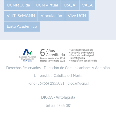
UCNteCuida
UCN Virtual
USQAI
VAEA
VilLTI SeMANN
Vinculación
Vive UCN
Éxito Académico
Derechos Reservados · Dirección de Comunicaciones y Admisión
Universidad Católica del Norte
Fono (56)(55) 2355081 · dicoa@ucn.cl
DICOA - Antofagasta
+56 55 2355 081