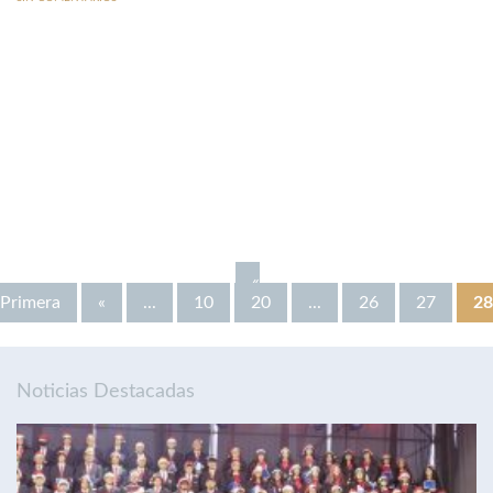
«
Primera
«
...
10
20
...
26
27
28
Noticias Destacadas