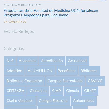
ACADEMIA 21 DICIEMBRE, 2024
Estudiantes de la Facultad de Medicina UCN fortalecen
Programa Campeones para Coquimbo
SIN COMENTARIOS
Revista Reflejos
Categorías
A+S
Academia
Acreditación
Actualidad
Admisión
ALUMNI UCN
Beneficios
Biblioteca
Biblioteca Coquimbo
Campus Sustentable
CAVIME
CEITSAZA
Chela Lira
CIAP
Ciencia
CIMET
Ckelar Volcanes
Colegio Electoral
Columnistas