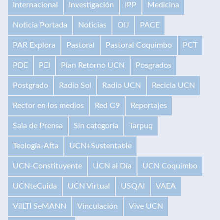
Internacional
Investigación
IPP
Medicina
Noticia Portada
Noticias
OIJ
PACE
PAR Explora
Pastoral
Pastoral Coquimbo
PCT
PDE
PEI
Plan Retorno UCN
Posgrados
Postgrado
Radio Sol
Radio UCN
Recicla UCN
Rector en los medios
Red G9
Reportajes
Sala de Prensa
Sin categoría
Tarpuq
Teología-Afta
UCN+Sustentable
UCN-Constituyente
UCN al Día
UCN Coquimbo
UCNteCuida
UCN Virtual
USQAI
VAEA
VilLTI SeMANN
Vinculación
Vive UCN