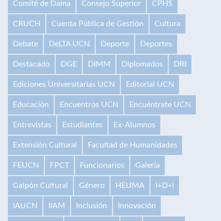
Comité de Dama
Consejo Superior
CPHS
CRUCH
Cuenta Pública de Gestión
Cultura
Debate
DeLTA UCN
Deporte
Deportes
Destacado
DGE
DIMM
Diplomados
DRI
Ediciones Universitarias UCN
Editorial UCN
Educación
Encuentros UCN
Encuéntrate UCN
Entrevistas
Estudiantes
Ex-Alumnos
Extensión Cultural
Facultad de Humanidades
FEUCN
FPCT
Funcionarios
Galería
Galpón Cultural
Género
HEUMA
I+D+i
IAUCN
IIAM
Inclusión
Innovación