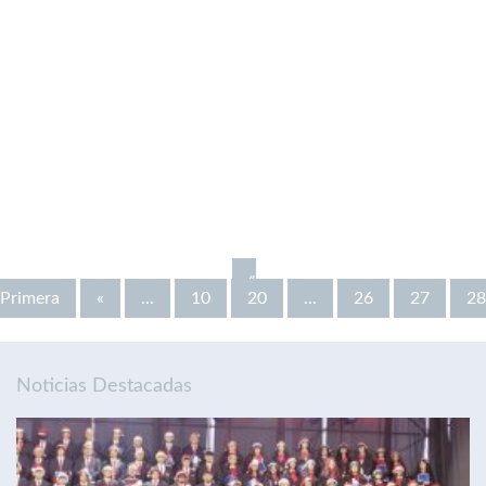
«
Primera
«
...
10
20
...
26
27
28
Noticias Destacadas