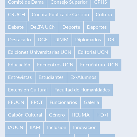
Comité de Dama
Consejo Superior
CPHS
CRUCH
Cuenta Pública de Gestión
Cultura
Debate
DeLTA UCN
Deporte
Deportes
Destacado
DGE
DIMM
Diplomados
DRI
Ediciones Universitarias UCN
Editorial UCN
Educación
Encuentros UCN
Encuéntrate UCN
Entrevistas
Estudiantes
Ex-Alumnos
Extensión Cultural
Facultad de Humanidades
FEUCN
FPCT
Funcionarios
Galería
Galpón Cultural
Género
HEUMA
I+D+i
IAUCN
IIAM
Inclusión
Innovación