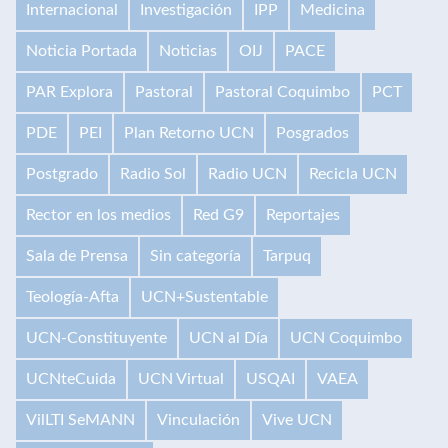
Internacional
Investigación
IPP
Medicina
Noticia Portada
Noticias
OIJ
PACE
PAR Explora
Pastoral
Pastoral Coquimbo
PCT
PDE
PEI
Plan Retorno UCN
Posgrados
Postgrado
Radio Sol
Radio UCN
Recicla UCN
Rector en los medios
Red G9
Reportajes
Sala de Prensa
Sin categoría
Tarpuq
Teología-Afta
UCN+Sustentable
UCN-Constituyente
UCN al Día
UCN Coquimbo
UCNteCuida
UCN Virtual
USQAI
VAEA
VilLTI SeMANN
Vinculación
Vive UCN