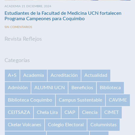
ACADEMIA 21 DICIEMBRE, 2024
Estudiantes de la Facultad de Medicina UCN fortalecen
Programa Campeones para Coquimbo
SIN COMENTARIOS
Revista Reflejos
Categorías
A+S
Academia
Acreditación
Actualidad
Admisión
ALUMNI UCN
Beneficios
Biblioteca
Biblioteca Coquimbo
Campus Sustentable
CAVIME
CEITSAZA
Chela Lira
CIAP
Ciencia
CIMET
Ckelar Volcanes
Colegio Electoral
Columnistas