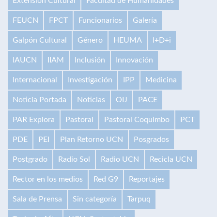
Extensión Cultural
Facultad de Humanidades
FEUCN
FPCT
Funcionarios
Galería
Galpón Cultural
Género
HEUMA
I+D+i
IAUCN
IIAM
Inclusión
Innovación
Internacional
Investigación
IPP
Medicina
Noticia Portada
Noticias
OIJ
PACE
PAR Explora
Pastoral
Pastoral Coquimbo
PCT
PDE
PEI
Plan Retorno UCN
Posgrados
Postgrado
Radio Sol
Radio UCN
Recicla UCN
Rector en los medios
Red G9
Reportajes
Sala de Prensa
Sin categoría
Tarpuq