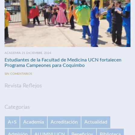
ACADEMIA 21 DICIEMBRE, 2024
Estudiantes de la Facultad de Medicina UCN fortalecen
Programa Campeones para Coquimbo
SIN COMENTARIOS
Revista Reflejos
Categorías
A+S
Academia
Acreditación
Actualidad
Admisión
ALUMNI UCN
Beneficios
Biblioteca