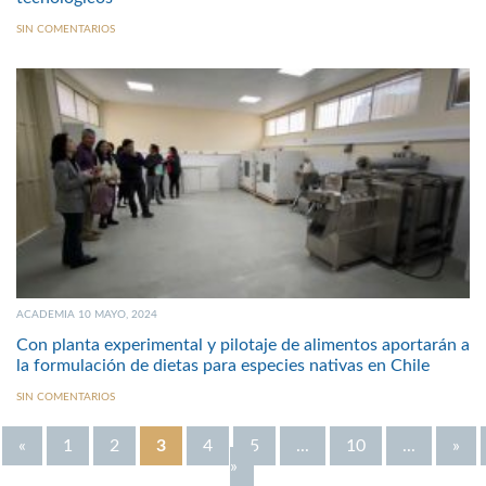
SIN COMENTARIOS
ACADEMIA 10 MAYO, 2024
Con planta experimental y pilotaje de alimentos aportarán a
la formulación de dietas para especies nativas en Chile
SIN COMENTARIOS
«
1
2
3
4
5
...
10
...
»
»