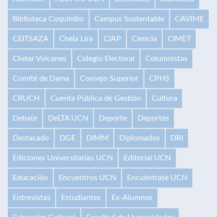
Biblioteca Coquimbo
Campus Sustentable
CAVIME
CEITSAZA
Chela Lira
CIAP
Ciencia
CIMET
Ckelar Volcanes
Colegio Electoral
Columnistas
Comité de Dama
Consejo Superior
CPHS
CRUCH
Cuenta Pública de Gestión
Cultura
Debate
DeLTA UCN
Deporte
Deportes
Destacado
DGE
DIMM
Diplomados
DRI
Ediciones Universitarias UCN
Editorial UCN
Educación
Encuentros UCN
Encuéntrate UCN
Entrevistas
Estudiantes
Ex-Alumnos