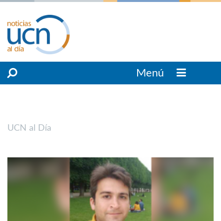
Menú
UCN al Día