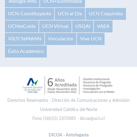
Teología-Afta
UCN+Sustentable
UCN-Constituyente
UCN al Día
UCN Coquimbo
UCNteCuida
UCN Virtual
USQAI
VAEA
VilLTI SeMANN
Vinculación
Vive UCN
Éxito Académico
Derechos Reservados · Dirección de Comunicaciones y Admisión
Universidad Católica del Norte
Fono (56)(55) 2355081 · dicoa@ucn.cl
DICOA - Antofagasta