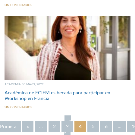
SIN COMENTARIOS
ACADEMIA 30 MAYO, 2022
Académica de ECIEM es becada para participar en
Workshop en Francia
SIN COMENTARIOS
«
Primera
«
...
2
3
4
5
6
...
1
»