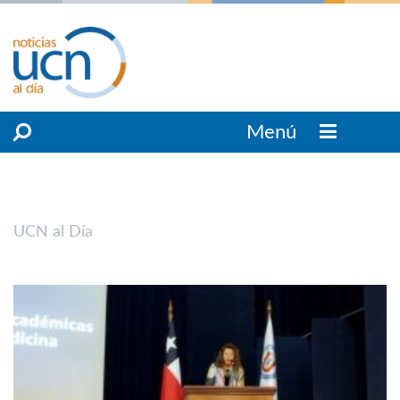
Menú
UCN al Día