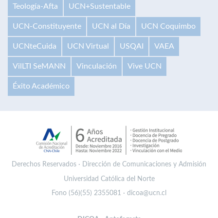
Teología-Afta
UCN+Sustentable
UCN-Constituyente
UCN al Día
UCN Coquimbo
UCNteCuida
UCN Virtual
USQAI
VAEA
VilLTI SeMANN
Vinculación
Vive UCN
Éxito Académico
Derechos Reservados · Dirección de Comunicaciones y Admisión
Universidad Católica del Norte
Fono (56)(55) 2355081 · dicoa@ucn.cl