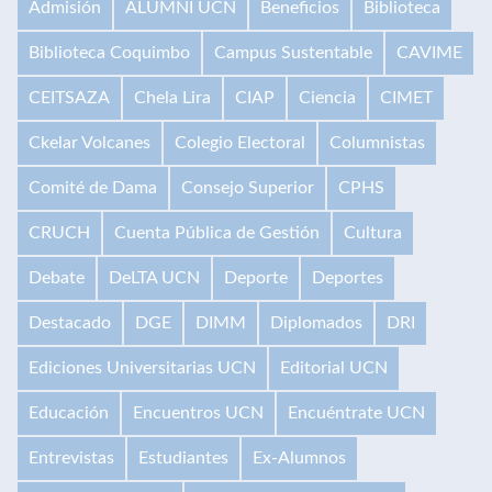
Admisión
ALUMNI UCN
Beneficios
Biblioteca
Biblioteca Coquimbo
Campus Sustentable
CAVIME
CEITSAZA
Chela Lira
CIAP
Ciencia
CIMET
Ckelar Volcanes
Colegio Electoral
Columnistas
Comité de Dama
Consejo Superior
CPHS
CRUCH
Cuenta Pública de Gestión
Cultura
Debate
DeLTA UCN
Deporte
Deportes
Destacado
DGE
DIMM
Diplomados
DRI
Ediciones Universitarias UCN
Editorial UCN
Educación
Encuentros UCN
Encuéntrate UCN
Entrevistas
Estudiantes
Ex-Alumnos