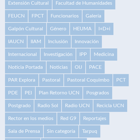
Extensión Cultural
Facultad de Humanidades
FEUCN
FPCT
Funcionarios
Galería
Galpón Cultural
Género
HEUMA
I+D+i
IAUCN
IIAM
Inclusión
Innovación
Internacional
Investigación
IPP
Medicina
Noticia Portada
Noticias
OIJ
PACE
PAR Explora
Pastoral
Pastoral Coquimbo
PCT
PDE
PEI
Plan Retorno UCN
Posgrados
Postgrado
Radio Sol
Radio UCN
Recicla UCN
Rector en los medios
Red G9
Reportajes
Sala de Prensa
Sin categoría
Tarpuq