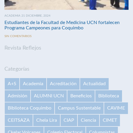
ACADEMIA 21 DICIEMBRE, 2024
Estudiantes de la Facultad de Medicina UCN fortalecen
Programa Campeones para Coquimbo
SIN COMENTARIOS
Revista Reflejos
Categorías
A+S
Academia
Acreditación
Actualidad
Admisión
ALUMNI UCN
Beneficios
Biblioteca
Biblioteca Coquimbo
Campus Sustentable
CAVIME
CEITSAZA
Chela Lira
CIAP
Ciencia
CIMET
Ckelar Volcanes
Colegio Electoral
Columnistas