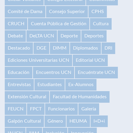
Comité de Dama
Consejo Superior
CPHS
CRUCH
Cuenta Pública de Gestión
Cultura
Debate
DeLTA UCN
Deporte
Deportes
Destacado
DGE
DIMM
Diplomados
DRI
Ediciones Universitarias UCN
Editorial UCN
Educación
Encuentros UCN
Encuéntrate UCN
Entrevistas
Estudiantes
Ex-Alumnos
Extensión Cultural
Facultad de Humanidades
FEUCN
FPCT
Funcionarios
Galería
Galpón Cultural
Género
HEUMA
I+D+i