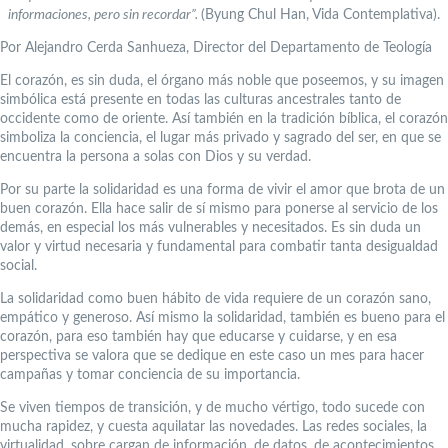
informaciones, pero sin recordar”.
(Byung Chul Han, Vida Contemplativa).
Por Alejandro Cerda Sanhueza, Director del Departamento de Teología
El corazón, es sin duda, el órgano más noble que poseemos, y su imagen
simbólica está presente en todas las culturas ancestrales tanto de
occidente como de oriente. Así también en la tradición bíblica, el corazón
simboliza la conciencia, el lugar más privado y sagrado del ser, en que se
encuentra la persona a solas con Dios y su verdad.
Por su parte la solidaridad es una forma de vivir el amor que brota de un
buen corazón. Ella hace salir de sí mismo para ponerse al servicio de los
demás, en especial los más vulnerables y necesitados. Es sin duda un
valor y virtud necesaria y fundamental para combatir tanta desigualdad
social.
La solidaridad como buen hábito de vida requiere de un corazón sano,
empático y generoso. Así mismo la solidaridad, también es bueno para el
corazón, para eso también hay que educarse y cuidarse, y en esa
perspectiva se valora que se dedique en este caso un mes para hacer
campañas y tomar conciencia de su importancia.
Se viven tiempos de transición, y de mucho vértigo, todo sucede con
mucha rapidez, y cuesta aquilatar las novedades. Las redes sociales, la
virtualidad, sobre cargan de información, de datos, de acontecimientos,