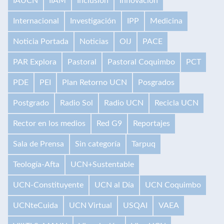
IAUCN
IIAM
Inclusión
Innovación
Internacional
Investigación
IPP
Medicina
Noticia Portada
Noticias
OIJ
PACE
PAR Explora
Pastoral
Pastoral Coquimbo
PCT
PDE
PEI
Plan Retorno UCN
Posgrados
Postgrado
Radio Sol
Radio UCN
Recicla UCN
Rector en los medios
Red G9
Reportajes
Sala de Prensa
Sin categoría
Tarpuq
Teología-Afta
UCN+Sustentable
UCN-Constituyente
UCN al Día
UCN Coquimbo
UCNteCuida
UCN Virtual
USQAI
VAEA