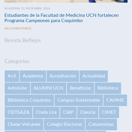
ACADEMIA 21 DICIEMBRE, 2024
Estudiantes de la Facultad de Medicina UCN fortalecen
Programa Campeones para Coquimbo
SIN COMENTARIOS
Revista Reflejos
Categorías
A+S
Academia
Acreditación
Actualidad
Admisión
ALUMNI UCN
Beneficios
Biblioteca
Biblioteca Coquimbo
Campus Sustentable
CAVIME
CEITSAZA
Chela Lira
CIAP
Ciencia
CIMET
Ckelar Volcanes
Colegio Electoral
Columnistas