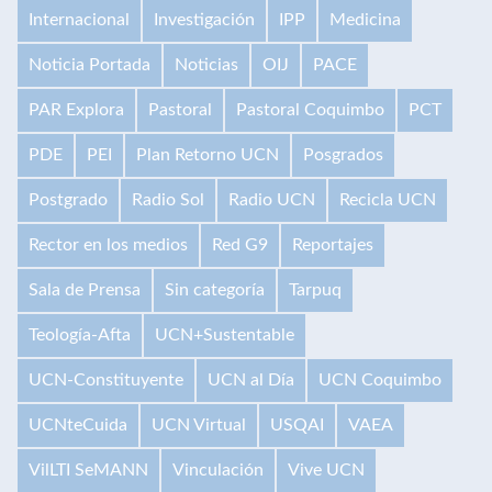
Internacional
Investigación
IPP
Medicina
Noticia Portada
Noticias
OIJ
PACE
PAR Explora
Pastoral
Pastoral Coquimbo
PCT
PDE
PEI
Plan Retorno UCN
Posgrados
Postgrado
Radio Sol
Radio UCN
Recicla UCN
Rector en los medios
Red G9
Reportajes
Sala de Prensa
Sin categoría
Tarpuq
Teología-Afta
UCN+Sustentable
UCN-Constituyente
UCN al Día
UCN Coquimbo
UCNteCuida
UCN Virtual
USQAI
VAEA
VilLTI SeMANN
Vinculación
Vive UCN