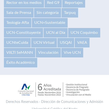
Rector en los medios
Red G9
Reportajes
Sala de Prensa
Sin categoría
Tarpuq
Teología-Afta
UCN+Sustentable
UCN-Constituyente
UCN al Día
UCN Coquimbo
UCNteCuida
UCN Virtual
USQAI
VAEA
VilLTI SeMANN
Vinculación
Vive UCN
Éxito Académico
Derechos Reservados · Dirección de Comunicaciones y Admisión