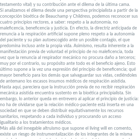
testamento vital) y su contribución ante el dilema de la última cama.
Si analizamos el dilema desde una perspectiva principialista a partir de la
concepción bioética de Beauchamp y Childress, podemos reconocer sus
cuatro principios rectores, a saber: respeto a la autonomía, no
maleficencia, beneficencia y justicia. En efecto, la directriz anticipada de
renuncia a la respiración artificial supone pleno respeto a la autonomía
del paciente y su plan autoescogido ante un posible contagio, el que
predomina incluso ante la propia vida. Asimismo, resulta inherente a la
manifestación previa de voluntad el principio de no maleficencia, toda
vez que la renuncia al respirador mecánico no procura daño a terceros;
muy por el contrario, su propósito ante todo es el beneficio ajeno. Esto
último supone a la vez una expresión del principio de beneficencia; qué
mayor beneficio para los demás que salvaguardar sus vidas, cediéndoles
de antemano los escasos insumos médicos de respiración asistida.
Hasta aquí, pareciera que la instrucción previa de no recibir respiración
mecánica asistida encuentra sustento en la bioética principialista. Sin
embargo, lo anterior queda en entrevero al aplicar el principio de justicia:
no ha de olvidarse que la relación médico-paciente está inserta en una
sociedad en que se deben distribuir equitativamente los recursos
sanitarios, respetando a cada individuo y procurando un acceso
igualitario a los tratamientos médicos.
Más allá del innegable altruismo que supone el living will en comento,
existe un riesgo de instrumentalización de los integrantes de la misma