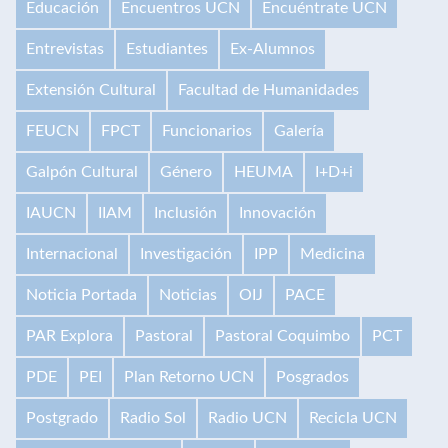
Educación
Encuentros UCN
Encuéntrate UCN
Entrevistas
Estudiantes
Ex-Alumnos
Extensión Cultural
Facultad de Humanidades
FEUCN
FPCT
Funcionarios
Galería
Galpón Cultural
Género
HEUMA
I+D+i
IAUCN
IIAM
Inclusión
Innovación
Internacional
Investigación
IPP
Medicina
Noticia Portada
Noticias
OIJ
PACE
PAR Explora
Pastoral
Pastoral Coquimbo
PCT
PDE
PEI
Plan Retorno UCN
Posgrados
Postgrado
Radio Sol
Radio UCN
Recicla UCN