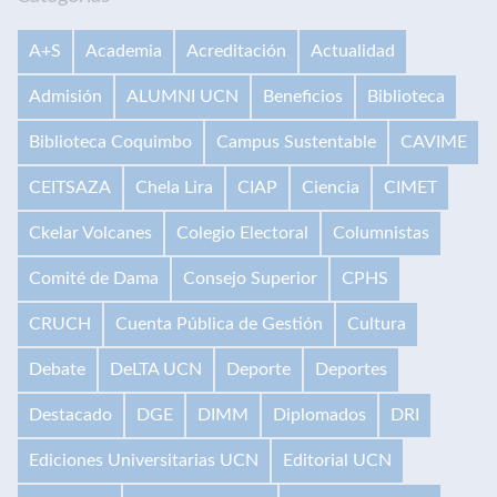
A+S
Academia
Acreditación
Actualidad
Admisión
ALUMNI UCN
Beneficios
Biblioteca
Biblioteca Coquimbo
Campus Sustentable
CAVIME
CEITSAZA
Chela Lira
CIAP
Ciencia
CIMET
Ckelar Volcanes
Colegio Electoral
Columnistas
Comité de Dama
Consejo Superior
CPHS
CRUCH
Cuenta Pública de Gestión
Cultura
Debate
DeLTA UCN
Deporte
Deportes
Destacado
DGE
DIMM
Diplomados
DRI
Ediciones Universitarias UCN
Editorial UCN