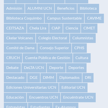
Admisión
ALUMNI UCN
Beneficios
Biblioteca
Biblioteca Coquimbo
Campus Sustentable
CAVIME
CEITSAZA
Chela Lira
CIAP
Ciencia
CIMET
Ckelar Volcanes
Colegio Electoral
Columnistas
Comité de Dama
Consejo Superior
CPHS
CRUCH
Cuenta Pública de Gestión
Cultura
Debate
DeLTA UCN
Deporte
Deportes
Destacado
DGE
DIMM
Diplomados
DRI
Ediciones Universitarias UCN
Editorial UCN
Educación
Encuentros UCN
Encuéntrate UCN
Entrevistas
Estudiantes
Ex-Alumnos