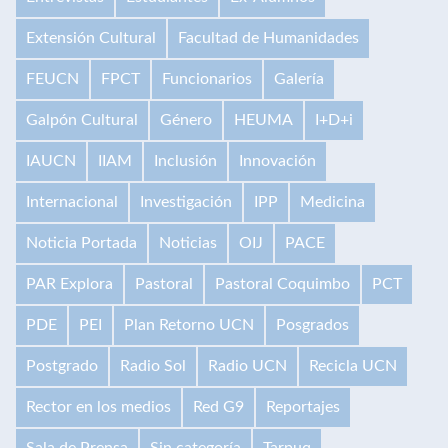
Extensión Cultural
Facultad de Humanidades
FEUCN
FPCT
Funcionarios
Galería
Galpón Cultural
Género
HEUMA
I+D+i
IAUCN
IIAM
Inclusión
Innovación
Internacional
Investigación
IPP
Medicina
Noticia Portada
Noticias
OIJ
PACE
PAR Explora
Pastoral
Pastoral Coquimbo
PCT
PDE
PEI
Plan Retorno UCN
Posgrados
Postgrado
Radio Sol
Radio UCN
Recicla UCN
Rector en los medios
Red G9
Reportajes
Sala de Prensa
Sin categoría
Tarpuq