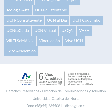
Teología-Afta
UCN+Sustentable
UCN-Constituyente
UCN al Día
UCN Coquimbo
UCNteCuida
UCN Virtual
USQAI
VAEA
VilLTI SeMANN
Vinculación
Vive UCN
Éxito Académico
Derechos Reservados · Dirección de Comunicaciones y Admisión
Universidad Católica del Norte
Fono (56)(55) 2355081 · dicoa@ucn.cl