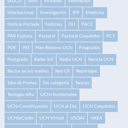
IAUCN
IIAM
Inclusión
Innovación
Internacional
Investigación
IPP
Medicina
Noticia Portada
Noticias
OIJ
PACE
PAR Explora
Pastoral
Pastoral Coquimbo
PCT
PDE
PEI
Plan Retorno UCN
Posgrados
Postgrado
Radio Sol
Radio UCN
Recicla UCN
Rector en los medios
Red G9
Reportajes
Sala de Prensa
Sin categoría
Tarpuq
Teología-Afta
UCN+Sustentable
UCN-Constituyente
UCN al Día
UCN Coquimbo
UCNteCuida
UCN Virtual
USQAI
VAEA