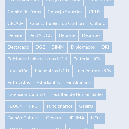
Comité de Dama
Consejo Superior
CPHS
CRUCH
Cuenta Pública de Gestión
Cultura
Debate
DeLTA UCN
Deporte
Deportes
Destacado
DGE
DIMM
Diplomados
DRI
Ediciones Universitarias UCN
Editorial UCN
Educación
Encuentros UCN
Encuéntrate UCN
Entrevistas
Estudiantes
Ex-Alumnos
Extensión Cultural
Facultad de Humanidades
FEUCN
FPCT
Funcionarios
Galería
Galpón Cultural
Género
HEUMA
I+D+i