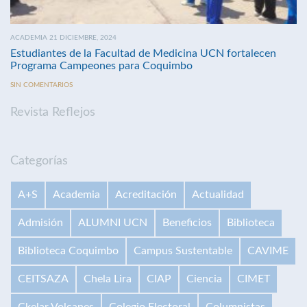
ACADEMIA 21 DICIEMBRE, 2024
Estudiantes de la Facultad de Medicina UCN fortalecen
Programa Campeones para Coquimbo
SIN COMENTARIOS
Revista Reflejos
Categorías
A+S
Academia
Acreditación
Actualidad
Admisión
ALUMNI UCN
Beneficios
Biblioteca
Biblioteca Coquimbo
Campus Sustentable
CAVIME
CEITSAZA
Chela Lira
CIAP
Ciencia
CIMET
Ckelar Volcanes
Colegio Electoral
Columnistas