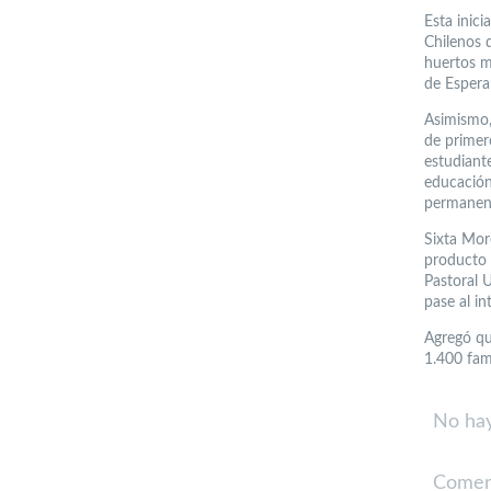
Esta inici
Chilenos 
huertos m
de Espera
Asimismo,
de primero
estudiant
educación
permanent
Sixta Mor
producto 
Pastoral 
pase al i
Agregó qu
1.400 fami
No hay
Comen