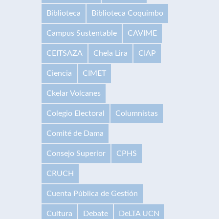
Biblioteca
Biblioteca Coquimbo
Campus Sustentable
CAVIME
CEITSAZA
Chela Lira
CIAP
Ciencia
CIMET
Ckelar Volcanes
Colegio Electoral
Columnistas
Comité de Dama
Consejo Superior
CPHS
CRUCH
Cuenta Pública de Gestión
Cultura
Debate
DeLTA UCN