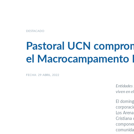
DESTACADO
Pastoral UCN comprome
el Macrocampamento L
FECHA: 29 ABRIL, 2022
Entidades 
viven en e
El doming
corporaci
Los Arenal
Cristiana 
componen 
comunidad