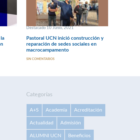
Destacado 10 Junio, 2021
 la
Pastoral UCN inició construcción y
ón
reparación de sedes sociales en
macrocampamento
SIN COMENTARIOS
Categorías
A+S
Academia
Acreditación
Actualidad
Admisión
ALUMNI UCN
Beneficios