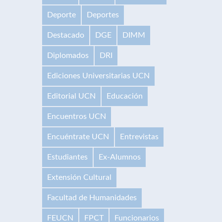
Deporte
Deportes
Destacado
DGE
DIMM
Diplomados
DRI
Ediciones Universitarias UCN
Editorial UCN
Educación
Encuentros UCN
Encuéntrate UCN
Entrevistas
Estudiantes
Ex-Alumnos
Extensión Cultural
Facultad de Humanidades
FEUCN
FPCT
Funcionarios