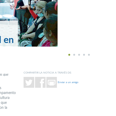
l en
1
2
3
4
5
COMPARTIR LA NOTICIA A TRAVÉS DE:
as que
Enviar a un amigo
s
campamento
Cultura
s que
on la