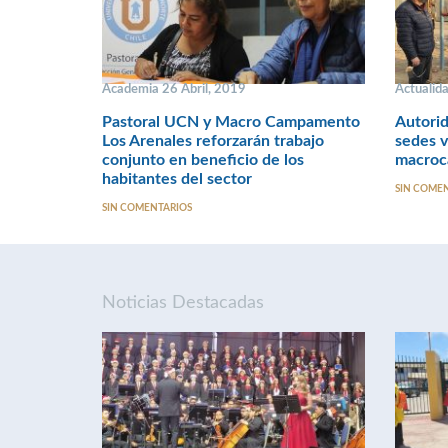
Academia 26 Abril, 2019
Actualida
Pastoral UCN y Macro Campamento
Autorid
Los Arenales reforzarán trabajo
sedes v
conjunto en beneficio de los
macroc
habitantes del sector
SIN COME
SIN COMENTARIOS
Noticias Destacadas