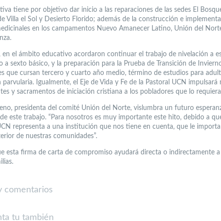
ativa tiene por objetivo dar inicio a las reparaciones de las sedes El Bosqu
de Villa el Sol y Desierto Florido; además de la construcción e implement
edicinales en los campamentos Nuevo Amanecer Latino, Unión del Norte
nza.
 en el ámbito educativo acordaron continuar el trabajo de nivelación a e
 a sexto básico, y la preparación para la Prueba de Transición de Inviern
es que cursan tercero y cuarto año medio, término de estudios para adult
 parvularia. Igualmente, el Eje de Vida y Fe de la Pastoral UCN impulsará
es y sacramentos de iniciación cristiana a los pobladores que lo requiera
eno, presidenta del comité Unión del Norte, vislumbra un futuro esperan
de este trabajo. “Para nosotros es muy importante este hito, debido a que
UCN representa a una institución que nos tiene en cuenta, que le importa
nterior de nuestras comunidades”.
e esta firma de carta de compromiso ayudará directa o indirectamente 
lias.
 comentarios
ta tu también