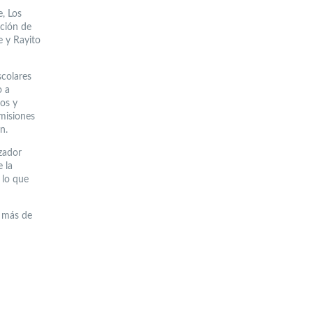
e, Los
ación de
 y Rayito
scolares
o a
os y
 misiones
n.
zador
 la
 lo que
a más de