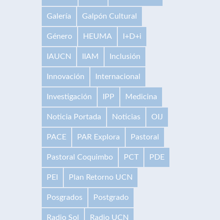
Galería
Galpón Cultural
Género
HEUMA
I+D+i
IAUCN
IIAM
Inclusión
Innovación
Internacional
Investigación
IPP
Medicina
Noticia Portada
Noticias
OIJ
PACE
PAR Explora
Pastoral
Pastoral Coquimbo
PCT
PDE
PEI
Plan Retorno UCN
Posgrados
Postgrado
Radio Sol
Radio UCN