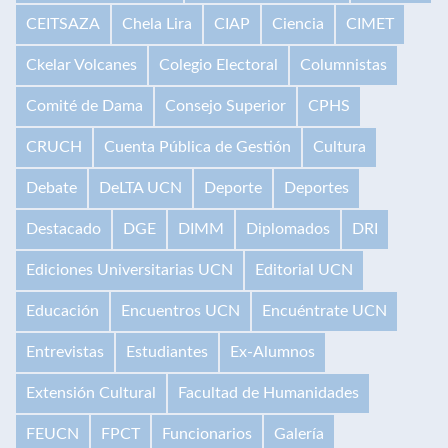
CEITSAZA
Chela Lira
CIAP
Ciencia
CIMET
Ckelar Volcanes
Colegio Electoral
Columnistas
Comité de Dama
Consejo Superior
CPHS
CRUCH
Cuenta Pública de Gestión
Cultura
Debate
DeLTA UCN
Deporte
Deportes
Destacado
DGE
DIMM
Diplomados
DRI
Ediciones Universitarias UCN
Editorial UCN
Educación
Encuentros UCN
Encuéntrate UCN
Entrevistas
Estudiantes
Ex-Alumnos
Extensión Cultural
Facultad de Humanidades
FEUCN
FPCT
Funcionarios
Galería