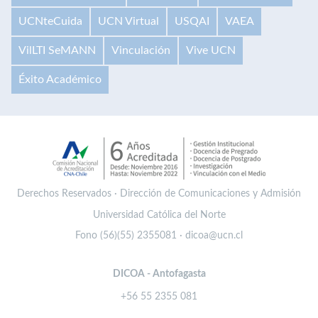
UCNteCuida
UCN Virtual
USQAI
VAEA
VilLTI SeMANN
Vinculación
Vive UCN
Éxito Académico
Derechos Reservados · Dirección de Comunicaciones y Admisión
Universidad Católica del Norte
Fono (56)(55) 2355081 · dicoa@ucn.cl
DICOA - Antofagasta
+56 55 2355 081