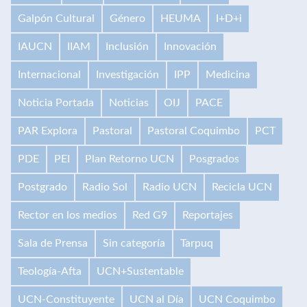
Galpón Cultural
Género
HEUMA
I+D+i
IAUCN
IIAM
Inclusión
Innovación
Internacional
Investigación
IPP
Medicina
Noticia Portada
Noticias
OIJ
PACE
PAR Explora
Pastoral
Pastoral Coquimbo
PCT
PDE
PEI
Plan Retorno UCN
Posgrados
Postgrado
Radio Sol
Radio UCN
Recicla UCN
Rector en los medios
Red G9
Reportajes
Sala de Prensa
Sin categoría
Tarpuq
Teología-Afta
UCN+Sustentable
UCN-Constituyente
UCN al Día
UCN Coquimbo