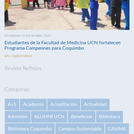
ACADEMIA 21 DICIEMBRE, 2024
Estudiantes de la Facultad de Medicina UCN fortalecen
Programa Campeones para Coquimbo
SIN COMENTARIOS
Revista Reflejos
Categorías
A+S
Academia
Acreditación
Actualidad
Admisión
ALUMNI UCN
Beneficios
Biblioteca
Biblioteca Coquimbo
Campus Sustentable
CAVIME