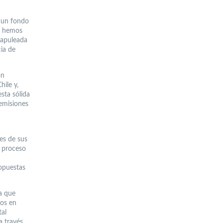
e un fondo
e hemos
vapuleada
cia de
ón
hile y,
sta sólida
 emisiones
es de sus
l proceso
opuestas
ya que
nos en
tal
a través