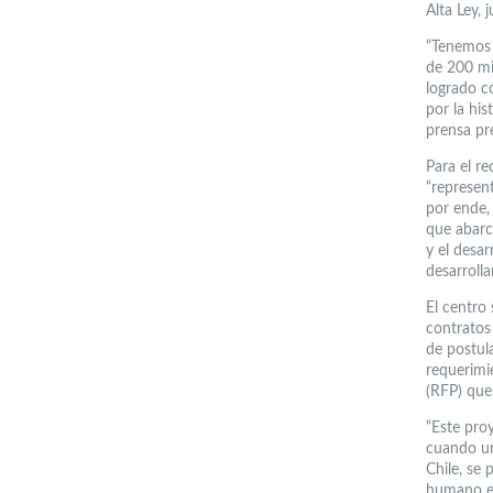
Alta Ley, 
“Tenemos 
de 200 mi
logrado c
por la his
prensa pre
Para el re
“represent
por ende,
que abarca
y el desar
desarrolla
El centro
contratos
de postul
requerimi
(RFP) que
“Este pro
cuando un
Chile, se 
humano es