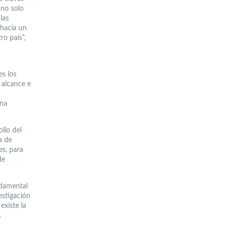
 no solo
las
 hacia un
ro país”,
es los
 alcance e
una
llo del
a de
es, para
de
ndamental
estigación
existe la
.