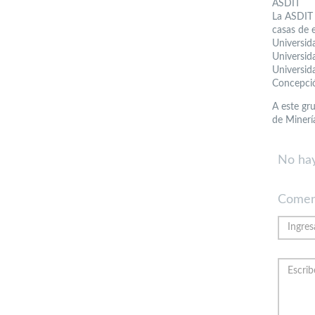
ASDIT
La ASDIT 
casas de 
Universida
Universid
Universida
Concepci
A este gru
de Minerí
No hay
Comen