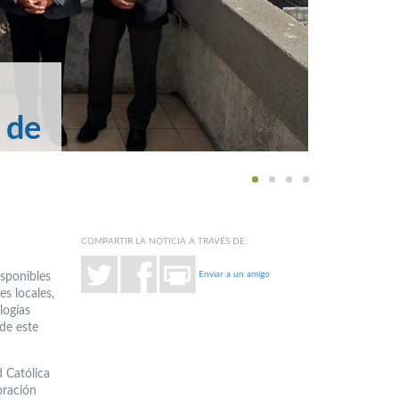
 de
1
2
3
4
COMPARTIR LA NOTICIA A TRAVÉS DE:
Enviar a un amigo
isponibles
s locales,
logías
 de este
d Católica
oración