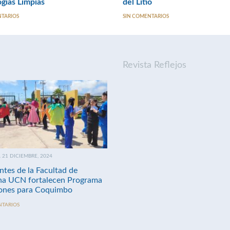
gías Limpias
del Litio
NTARIOS
SIN COMENTARIOS
Revista Reflejos
21 DICIEMBRE, 2024
ntes de la Facultad de
na UCN fortalecen Programa
nes para Coquimbo
NTARIOS