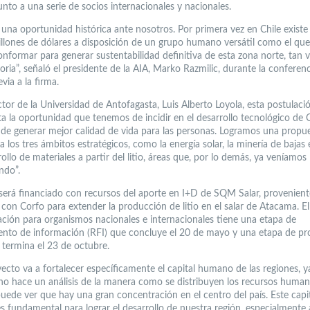
junto a una serie de socios internacionales y nacionales.
una oportunidad histórica ante nosotros. Por primera vez en Chile exist
llones de dólares a disposición de un grupo humano versátil como el qu
onformar para generar sustentabilidad definitiva de esta zona norte, tan 
toria”, señaló el presidente de la AIA, Marko Razmilic, durante la conferen
via a la firma.
ctor de la Universidad de Antofagasta, Luis Alberto Loyola, esta postulaci
a la oportunidad que tenemos de incidir en el desarrollo tecnológico de C
 de generar mejor calidad de vida para las personas. Logramos una propue
 los tres ámbitos estratégicos, como la energía solar, la minería de bajas
rollo de materiales a partir del litio, áreas que, por lo demás, ya veníamos
ndo”.
 será financiado con recursos del aporte en I+D de SQM Salar, provenient
 con Corfo para extender la producción de litio en el salar de Atacama. E
ación para organismos nacionales e internacionales tiene una etapa de
ento de información (RFI) que concluye el 20 de mayo y una etapa de pr
 termina el 23 de octubre.
yecto va a fortalecer específicamente el capital humano de las regiones, 
o hace un análisis de la manera como se distribuyen los recursos huma
puede ver que hay una gran concentración en el centro del país. Este capi
 fundamental para lograr el desarrollo de nuestra región, especialmente 