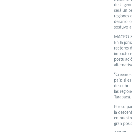
de la gen
será un be
regiones 
desarrollo
sostuvo al
MACRO 
En la jorn
rectores 
impacto r
postulació
alternativ
“Creemos 
país; si e
descubrir 
las region
Tarapacá.
Por su pa
la descen
en nuestr
gran posi