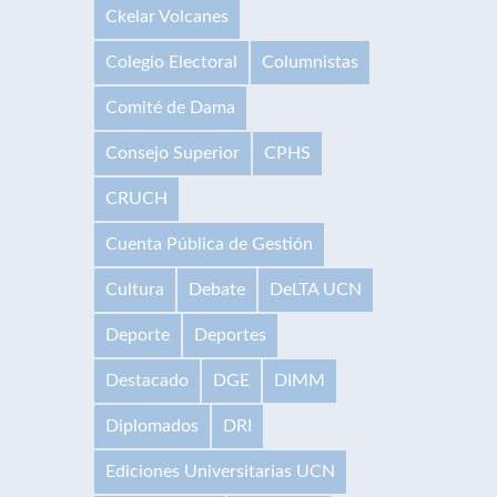
Ckelar Volcanes
Colegio Electoral
Columnistas
Comité de Dama
Consejo Superior
CPHS
CRUCH
Cuenta Pública de Gestión
Cultura
Debate
DeLTA UCN
Deporte
Deportes
Destacado
DGE
DIMM
Diplomados
DRI
Ediciones Universitarias UCN