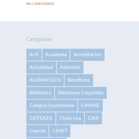
SIN COMENTARIOS
Categorías
A+S
Academia
Acreditación
Actualidad
Admisión
ALUMNI UCN
Beneficios
Biblioteca
Biblioteca Coquimbo
Campus Sustentable
CAVIME
CEITSAZA
Chela Lira
CIAP
Ciencia
CIMET