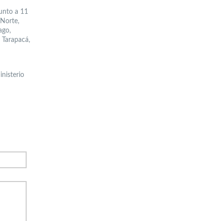
junto a 11
 Norte,
ago,
 Tarapacá,
inisterio