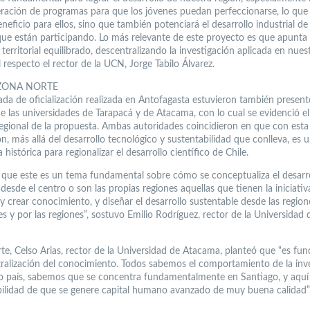
eración de programas para que los jóvenes puedan perfeccionarse, lo que
neficio para ellos, sino que también potenciará el desarrollo industrial de 
que están participando. Lo más relevante de este proyecto es que apunta
 territorial equilibrado, descentralizando la investigación aplicada en nuest
 respecto el rector de la UCN, Jorge Tabilo Álvarez.
ZONA NORTE
ada de oficialización realizada en Antofagasta estuvieron también present
de las universidades de Tarapacá y de Atacama, con lo cual se evidenció el
egional de la propuesta. Ambas autoridades coincidieron en que con esta
n, más allá del desarrollo tecnológico y sustentabilidad que conlleva, es 
a histórica para regionalizar el desarrollo científico de Chile.
que este es un tema fundamental sobre cómo se conceptualiza el desarro
s desde el centro o son las propias regiones aquellas que tienen la iniciativ
y crear conocimiento, y diseñar el desarrollo sustentable desde las region
es y por las regiones”, sostuvo Emilio Rodríguez, rector de la Universidad 
rte, Celso Arias, rector de la Universidad de Atacama, planteó que “es fu
tralización del conocimiento. Todos sabemos el comportamiento de la inv
o país, sabemos que se concentra fundamentalmente en Santiago, y aquí 
bilidad de que se genere capital humano avanzado de muy buena calidad”