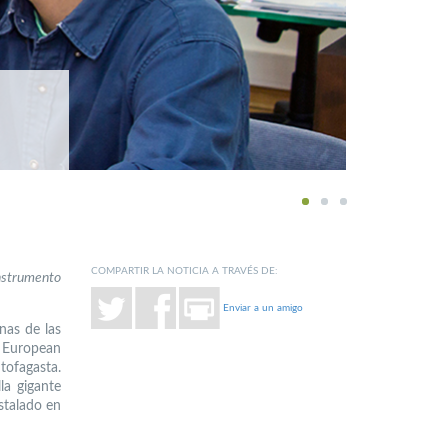
1
2
3
COMPARTIR LA NOTICIA A TRAVÉS DE:
nstrumento
Enviar a un amigo
nas de las
l European
tofagasta.
lla gigante
stalado en