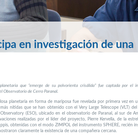
pa en investigación de una
planetaria que “emerge de su polvorienta crisálida” fue captada por el i
 Observatorio de Cerro Paranal.
osa planetaria en forma de mariposa fue revelada por primera vez en u
más nítidas que se han obtenido con el Very Large Telescope (VLT) de
Observatory (ESO), ubicado en el observatorio de Paranal, al sur de An
aciones realizadas por el líder del proyecto, Pierre Kervella, de la estre
uppis, obtenidas con el modo ZIMPOL del instrumento SPHERE, recién in
mostraron claramente la existencia de una compañera cercana.