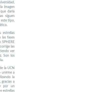
iversidad,
 la imagen
 que daría
as siguen
este tipo,
tico.
 estrellas
 las fases
nto SPHERE
corrige las
tiendo ver
z. Son los
la.
 de la UCN
tó unirme a
lizando la
 gracias a
 y por un
 estrellas