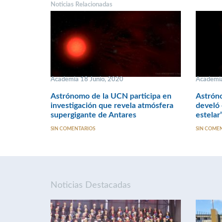
Noticias Relacionadas
Academia 18 Junio, 2020
Academi
Astrónomo de la UCN participa en
Astrón
investigación que revela atmósfera
develó 
supergigante de Antares
estelar
SIN COMENTARIOS
SIN COME
Noticias Destacadas