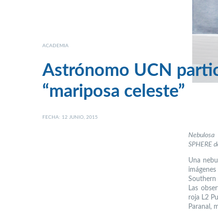
ACADEMIA
Astrónomo UCN partici
“mariposa celeste”
FECHA: 12 JUNIO, 2015
Nebulosa 
SPHERE del
Una nebul
imágenes 
Southern 
Las observ
roja L2 P
Paranal, 