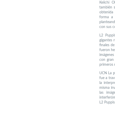
Keiichi O
también s
obtenida 
forma a 
planteand
con sus c
L2 Puppis
gigantes 
finales d
fueron hec
imágenes 
con gran 
primeros 
UCN La pa
fue a trav
la interp
misma inv
las imág
interferó
L2 Puppis