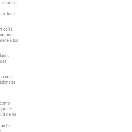
e estudios
San Juan
Nicolás
rán una
dece a los
dades
ades
n cerca
esionales
e como
 que dé
lud de las
 que ha
o,