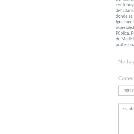
contribuy
deficitar
donde se 
Igualment
especiali
Pública. P
de Medici
profesion
No hay
Comen