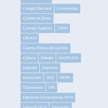
Colegio Electoral
Columnistas
Comité de Dama
Consejo Superior
CPHS
CRUCH
Cuenta Pública de Gestión
Cultura
Debate
DeLTA UCN
Deporte
Deportes
Destacado
DGE
DIMM
Diplomados
DRI
Ediciones Universitarias UCN
Editorial UCN
Educación