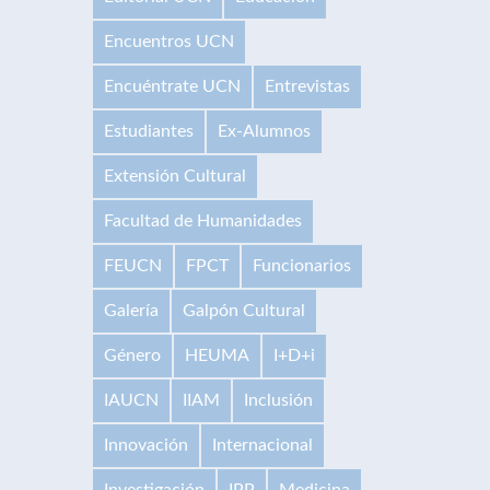
Encuentros UCN
Encuéntrate UCN
Entrevistas
Estudiantes
Ex-Alumnos
Extensión Cultural
Facultad de Humanidades
FEUCN
FPCT
Funcionarios
Galería
Galpón Cultural
Género
HEUMA
I+D+i
IAUCN
IIAM
Inclusión
Innovación
Internacional
Investigación
IPP
Medicina