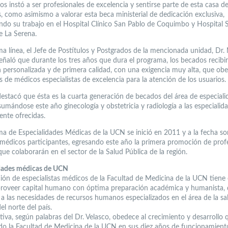
os instó a ser profesionales de excelencia y sentirse parte de esta casa d
s, como asimismo a valorar esta beca ministerial de dedicación exclusiva,
ando su trabajo en el Hospital Clínico San Pablo de Coquimbo y Hospital 
e La Serena.
ma línea, el Jefe de Postítulos y Postgrados de la mencionada unidad, Dr. 
señaló que durante los tres años que dura el programa, los becados recibi
 personalizada y de primera calidad, con una exigencia muy alta, que obe
 de médicos especialistas de excelencia para la atención de los usuarios.
estacó que ésta es la cuarta generación de becados del área de especiali
umándose este año ginecología y obstetricia y radiología a las especialid
ente ofrecidas.
ma de Especialidades Médicas de la UCN se inició en 2011 y a la fecha so
 médicos participantes, egresando este año la primera promoción de prof
ue colaborarán en el sector de la Salud Pública de la región.
dades médicas de UCN
ión de especialistas médicos de la Facultad de Medicina de la UCN tien
proveer capital humano con óptima preparación académica y humanista,
 a las necesidades de recursos humanos especializados en el área de la sa
el norte del país.
ativa, según palabras del Dr. Velasco, obedece al crecimiento y desarrollo
o la Facultad de Medicina de la UCN en sus diez años de funcionamient