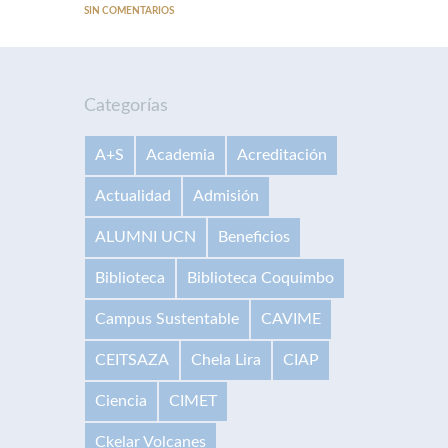
SIN COMENTARIOS
Categorías
A+S
Academia
Acreditación
Actualidad
Admisión
ALUMNI UCN
Beneficios
Biblioteca
Biblioteca Coquimbo
Campus Sustentable
CAVIME
CEITSAZA
Chela Lira
CIAP
Ciencia
CIMET
Ckelar Volcanes