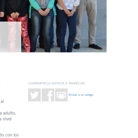
COMPARTIR LA NOTICIA A TRAVÉS DE:
s
Enviar a un amigo
 al
a adulto,
a nivel
do con los