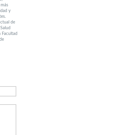
s más
idad y
tes.
actual de
 Salud
a Facultad
 de