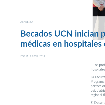
ACADEMIA
Becados UCN inician p
médicas en hospitales 
FECHA: 2 ABRIL, 2014
– Los pro
hospitale
La Faculta
Programa 
perfeccion
psiquiatrí
regional 
El Decano