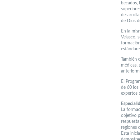
becados, l
superiore
desarroll
de Dios d
En la mis
Velasco, 
formación
estándares
También d
médicas, s
anteriorm
El Progra
de 60 los
expertos q
Especiali
La formac
objetivo 
respuesta
regiones d
Esta inici
demostrad