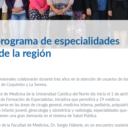
rograma de especialidades
de la región
fesionales colaborarán durante tres años en la atención de usuarios de lo
s de Coquimbo y La Serena.
d de Medicina de la Universidad Católica del Norte dio inicio el 1 de abril
de Formación de Especialistas, iniciativa que permitirá a 19 médicos
arse en las áreas de cirugía general, medicina interna, pediatría, psiquiatrí
a infanto juvenil, ginecología y obstetricia y radiología, especialidades que 
tienen una gran demanda en el sistema de Salud Pública.
 de la Facultad de Medicina, Dr. Sergio Häberle, en un encuentro sosteni