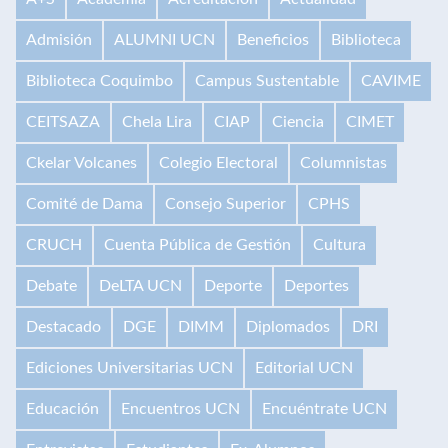
Admisión
ALUMNI UCN
Beneficios
Biblioteca
Biblioteca Coquimbo
Campus Sustentable
CAVIME
CEITSAZA
Chela Lira
CIAP
Ciencia
CIMET
Ckelar Volcanes
Colegio Electoral
Columnistas
Comité de Dama
Consejo Superior
CPHS
CRUCH
Cuenta Pública de Gestión
Cultura
Debate
DeLTA UCN
Deporte
Deportes
Destacado
DGE
DIMM
Diplomados
DRI
Ediciones Universitarias UCN
Editorial UCN
Educación
Encuentros UCN
Encuéntrate UCN