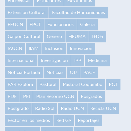
Entrevistas
Estudiantes
Ex-Alumnos
Extensión Cultural
Facultad de Humanidades
FEUCN
FPCT
Funcionarios
Galería
Galpón Cultural
Género
HEUMA
I+D+i
IAUCN
IIAM
Inclusión
Innovación
Internacional
Investigación
IPP
Medicina
Noticia Portada
Noticias
OIJ
PACE
PAR Explora
Pastoral
Pastoral Coquimbo
PCT
PDE
PEI
Plan Retorno UCN
Posgrados
Postgrado
Radio Sol
Radio UCN
Recicla UCN
Rector en los medios
Red G9
Reportajes