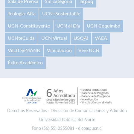
Sala de Prensa
Sin categoría
Tarpuq
Teología-Afta
UCN+Sustentable
UCN-Constituyente
UCN al Día
UCN Coquimbo
UCNteCuida
UCN Virtual
USQAI
VAEA
VilLTI SeMANN
Vinculación
Vive UCN
Éxito Académico
Derechos Reservados · Dirección de Comunicaciones y Admisión
Universidad Católica del Norte
Fono (56)(55) 2355081 · dicoa@ucn.cl