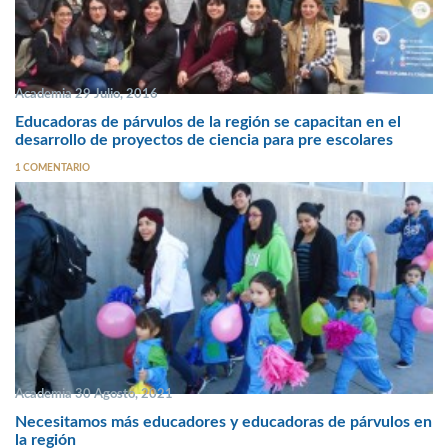
Academia 29 Julio, 2016
Educadoras de párvulos de la región se capacitan en el
desarrollo de proyectos de ciencia para pre escolares
1 COMENTARIO
Academia 30 Agosto, 2021
Necesitamos más educadores y educadoras de párvulos en
la región