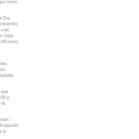
gos entre
a Dra.
ocimientos
a las
to Cepa
:00 horas,
rlos
ión
Sabella.
n que
:00 a
 la
ación
ticipación
a la