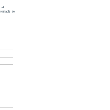
“La
jornada se