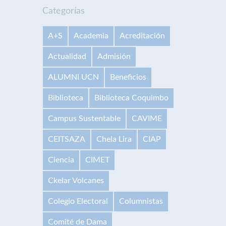
Categorías
A+S
Academia
Acreditación
Actualidad
Admisión
ALUMNI UCN
Beneficios
Biblioteca
Biblioteca Coquimbo
Campus Sustentable
CAVIME
CEITSAZA
Chela Lira
CIAP
Ciencia
CIMET
Ckelar Volcanes
Colegio Electoral
Columnistas
Comité de Dama