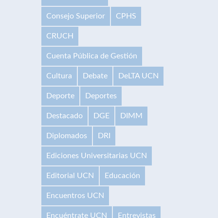
Consejo Superior
CPHS
CRUCH
Cuenta Pública de Gestión
Cultura
Debate
DeLTA UCN
Deporte
Deportes
Destacado
DGE
DIMM
Diplomados
DRI
Ediciones Universitarias UCN
Editorial UCN
Educación
Encuentros UCN
Encuéntrate UCN
Entrevistas