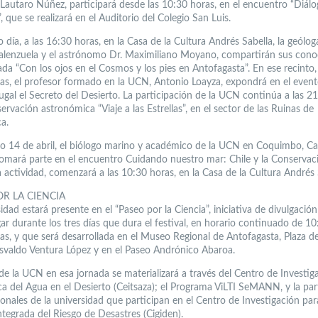
 Lautaro Núñez, participará desde las 10:30 horas, en el encuentro “Diálo
, que se realizará en el Auditorio del Colegio San Luis.
día, a las 16:30 horas, en la Casa de la Cultura Andrés Sabella, la geólog
Valenzuela y el astrónomo Dr. Maximiliano Moyano, compartirán sus con
ada “Con los ojos en el Cosmos y los pies en Antofagasta”. En ese recinto, 
as, el profesor formado en la UCN, Antonio Loayza, expondrá en el even
ugal el Secreto del Desierto. La participación de la UCN continúa a las 21
ervación astronómica “Viaje a las Estrellas”, en el sector de las Ruinas de
a.
o 14 de abril, el biólogo marino y académico de la UCN en Coquimbo, Ca
omará parte en el encuentro Cuidando nuestro mar: Chile y la Conservac
 actividad, comenzará a las 10:30 horas, en la Casa de la Cultura Andrés 
OR LA CIENCIA
idad estará presente en el “Paseo por la Ciencia”, iniciativa de divulgació
ar durante los tres días que dura el festival, en horario continuado de 10
as, y que será desarrollada en el Museo Regional de Antofagasta, Plaza de
svaldo Ventura López y en el Paseo Andrónico Abaroa.
 de la UCN en esa jornada se materializará a través del Centro de Investig
ca del Agua en el Desierto (Ceitsaza); el Programa ViLTI SeMANN, y la par
onales de la universidad que participan en el Centro de Investigación par
ntegrada del Riesgo de Desastres (Cigiden).