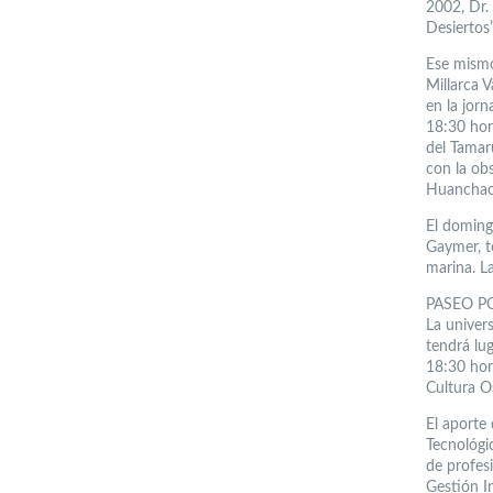
2002, Dr.
Desiertos”
Ese mismo 
Millarca 
en la jorn
18:30 hor
del Tamar
con la obs
Huanchac
El doming
Gaymer, t
marina. La
PASEO P
La univers
tendrá lug
18:30 hor
Cultura O
El aporte
Tecnológi
de profesi
Gestión I