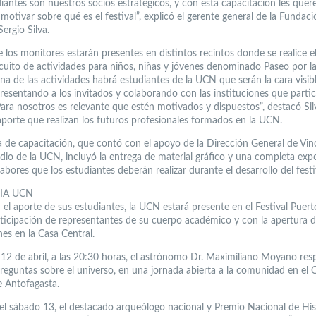
diantes son nuestros socios estratégicos, y con esta capacitación les que
 motivar sobre qué es el festival”, explicó el gerente general de la Fundac
Sergio Silva.
 los monitores estarán presentes en distintos recintos donde se realice el 
rcuito de actividades para niños, niñas y jóvenes denominado Paseo por la
na de las actividades habrá estudiantes de la UCN que serán la cara visibl
presentando a los invitados y colaborando con las instituciones que partic
Para nosotros es relevante que estén motivados y dispuestos”, destacó Sil
 aporte que realizan los futuros profesionales formados en la UCN.
a de capacitación, que contó con el apoyo de la Dirección General de Vin
dio de la UCN, incluyó la entrega de material gráfico y una completa exp
labores que los estudiantes deberán realizar durante el desarrollo del festi
IA UCN
 el aporte de sus estudiantes, la UCN estará presente en el Festival Puert
rticipación de representantes de su cuerpo académico y con la apertura d
nes en la Casa Central.
s 12 de abril, a las 20:30 horas, el astrónomo Dr. Maximiliano Moyano re
preguntas sobre el universo, en una jornada abierta a la comunidad en el 
 Antofagasta.
 el sábado 13, el destacado arqueólogo nacional y Premio Nacional de His