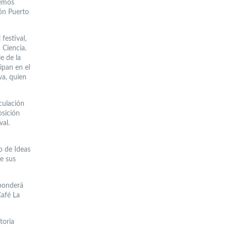
remos
ión Puerto
festival,
 Ciencia.
e de la
ipan en el
va, quien
culación
osición
val.
o de Ideas
e sus
sponderá
Café La
toria