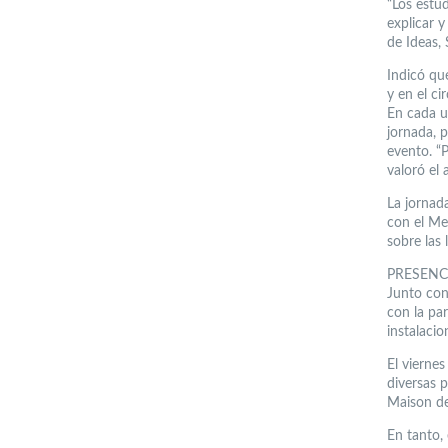
“Los estu
explicar y
de Ideas, 
Indicó que
y en el ci
En cada u
jornada, 
evento. “
valoró el
La jornad
con el Me
sobre las 
PRESENC
Junto con
con la pa
instalacio
El vierne
diversas 
Maison de
En tanto,