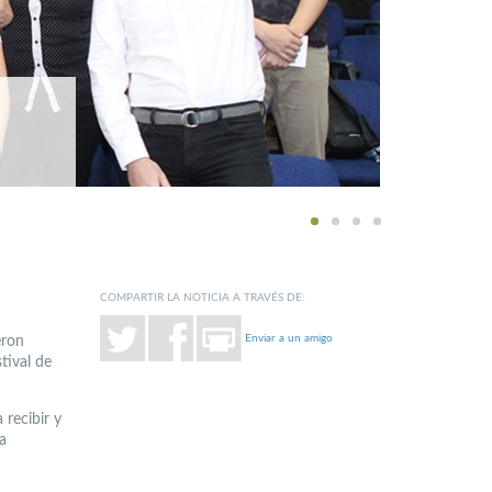
1
2
3
4
COMPARTIR LA NOTICIA A TRAVÉS DE:
Enviar a un amigo
eron
tival de
 recibir y
a