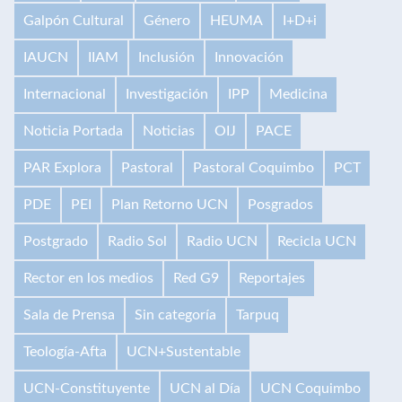
Galpón Cultural
Género
HEUMA
I+D+i
IAUCN
IIAM
Inclusión
Innovación
Internacional
Investigación
IPP
Medicina
Noticia Portada
Noticias
OIJ
PACE
PAR Explora
Pastoral
Pastoral Coquimbo
PCT
PDE
PEI
Plan Retorno UCN
Posgrados
Postgrado
Radio Sol
Radio UCN
Recicla UCN
Rector en los medios
Red G9
Reportajes
Sala de Prensa
Sin categoría
Tarpuq
Teología-Afta
UCN+Sustentable
UCN-Constituyente
UCN al Día
UCN Coquimbo