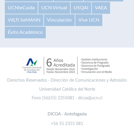
UCNteCuida
UCN Virtual
USQAI
VAEA
VilLTI SeMANN
Vinculación
Vive UCN
Éxito Académico
Derechos Reservados · Dirección de Comunicaciones y Admisión
Universidad Católica del Norte
Fono (56)(55) 2355081 · dicoa@ucn.cl
DICOA - Antofagasta
+56 55 2355 081