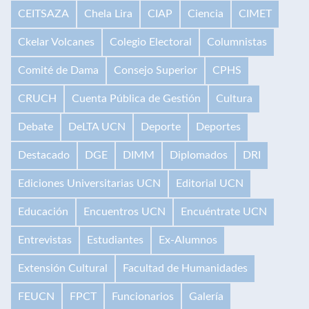
CEITSAZA
Chela Lira
CIAP
Ciencia
CIMET
Ckelar Volcanes
Colegio Electoral
Columnistas
Comité de Dama
Consejo Superior
CPHS
CRUCH
Cuenta Pública de Gestión
Cultura
Debate
DeLTA UCN
Deporte
Deportes
Destacado
DGE
DIMM
Diplomados
DRI
Ediciones Universitarias UCN
Editorial UCN
Educación
Encuentros UCN
Encuéntrate UCN
Entrevistas
Estudiantes
Ex-Alumnos
Extensión Cultural
Facultad de Humanidades
FEUCN
FPCT
Funcionarios
Galería