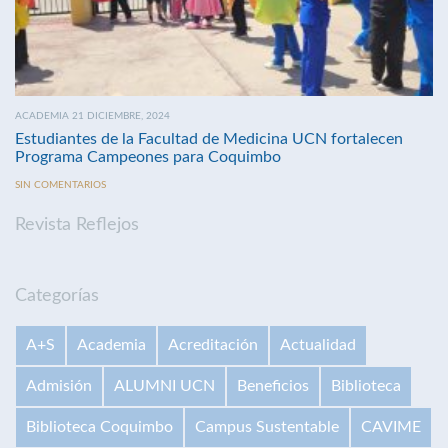
ACADEMIA 21 DICIEMBRE, 2024
Estudiantes de la Facultad de Medicina UCN fortalecen
Programa Campeones para Coquimbo
SIN COMENTARIOS
Revista Reflejos
Categorías
A+S
Academia
Acreditación
Actualidad
Admisión
ALUMNI UCN
Beneficios
Biblioteca
Biblioteca Coquimbo
Campus Sustentable
CAVIME