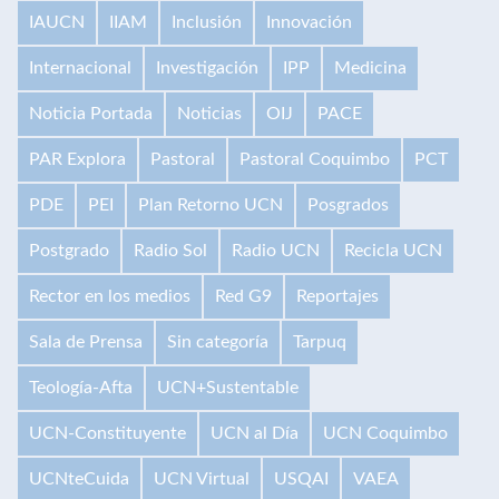
IAUCN
IIAM
Inclusión
Innovación
Internacional
Investigación
IPP
Medicina
Noticia Portada
Noticias
OIJ
PACE
PAR Explora
Pastoral
Pastoral Coquimbo
PCT
PDE
PEI
Plan Retorno UCN
Posgrados
Postgrado
Radio Sol
Radio UCN
Recicla UCN
Rector en los medios
Red G9
Reportajes
Sala de Prensa
Sin categoría
Tarpuq
Teología-Afta
UCN+Sustentable
UCN-Constituyente
UCN al Día
UCN Coquimbo
UCNteCuida
UCN Virtual
USQAI
VAEA