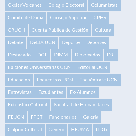
Ckelar Volcanes
Colegio Electoral
Columnistas
Comité de Dama
Consejo Superior
CPHS
CRUCH
Cuenta Pública de Gestión
Cultura
Debate
DeLTA UCN
Deporte
Deportes
Destacado
DGE
DIMM
Diplomados
DRI
Ediciones Universitarias UCN
Editorial UCN
Educación
Encuentros UCN
Encuéntrate UCN
Entrevistas
Estudiantes
Ex-Alumnos
Extensión Cultural
Facultad de Humanidades
FEUCN
FPCT
Funcionarios
Galería
Galpón Cultural
Género
HEUMA
I+D+i