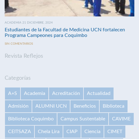
ACADEMIA 21 DICIEMBRE, 2024
Estudiantes de la Facultad de Medicina UCN fortalecen
Programa Campeones para Coquimbo
SIN COMENTARIOS
Revista Reflejos
Categorías
A+S
Academia
Acreditación
Actualidad
Admisión
ALUMNI UCN
Beneficios
Biblioteca
Biblioteca Coquimbo
Campus Sustentable
CAVIME
CEITSAZA
Chela Lira
CIAP
Ciencia
CIMET