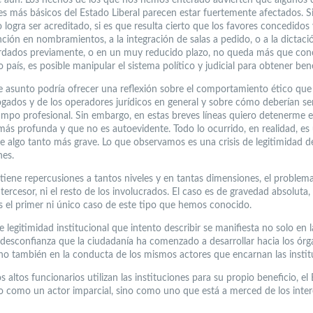
es más básicos del Estado Liberal parecen estar fuertemente afectados. Si
 logra ser acreditado, si es que resulta cierto que los favores concedidos
nción en nombramientos, a la integración de salas a pedido, o a la dictaci
ordados previamente, o en un muy reducido plazo, no queda más que conc
 país, es posible manipular el sistema político y judicial para obtener bene
e asunto podría ofrecer una reflexión sobre el comportamiento ético que
ogados y de los operadores jurídicos en general y sobre cómo deberían ser
ampo profesional. Sin embargo, en estas breves líneas quiero detenerme e
más profunda y que no es autoevidente. Todo lo ocurrido, en realidad, es
e algo tanto más grave. Lo que observamos es una crisis de legitimidad de
nes.
 tiene repercusiones a tantos niveles y en tantas dimensiones, el problem
intercesor, ni el resto de los involucrados. El caso es de gravedad absoluta,
s el primer ni único caso de este tipo que hemos conocido.
de legitimidad institucional que intento describir se manifiesta no solo en l
desconfianza que la ciudadanía ha comenzado a desarrollar hacia los órg
ino también en la conducta de los mismos actores que encarnan las instit
 altos funcionarios utilizan las instituciones para su propio beneficio, el
to como un actor imparcial, sino como uno que está a merced de los inter