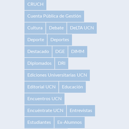
CRUCH
Cuenta Pública de Gestión
Cultura
Debate
DeLTA UCN
Deporte
Deportes
Destacado
DGE
DIMM
Diplomados
DRI
Ediciones Universitarias UCN
Editorial UCN
Educación
Encuentros UCN
Encuéntrate UCN
Entrevistas
Estudiantes
Ex-Alumnos