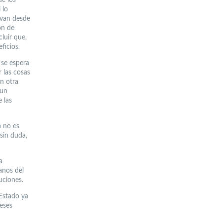
 lo
 van desde
ón de
luir que,
ficios.
 se espera
 las cosas
n otra
 un
 las
a no es
 sin duda,
a
anos del
uciones.
 Estado ya
eses