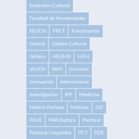
Extensión Cultural
Facultad de Humanidades
FEUCN
FPCT
Funcionarios
Galería
Galpón Cultural
Género
HEUMA
I+D+i
IAUCN
IIAM
Inclusión
Innovación
Internacional
Investigación
IPP
Medicina
Noticia Portada
Noticias
OIJ
PACE
PAR Explora
Pastoral
Pastoral Coquimbo
PCT
PDE