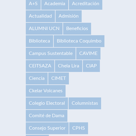
A+S
Academia
Acreditación
Actualidad
Admisión
ALUMNI UCN
Beneficios
Biblioteca
Biblioteca Coquimbo
Campus Sustentable
CAVIME
CEITSAZA
Chela Lira
CIAP
Ciencia
CIMET
Ckelar Volcanes
Colegio Electoral
Columnistas
Comité de Dama
Consejo Superior
CPHS