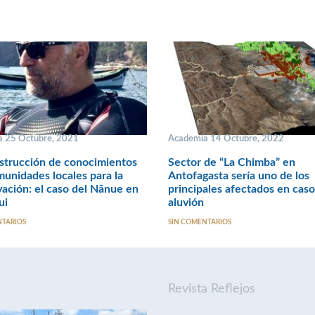
 25 Octubre, 2021
Academia 14 Octubre, 2022
strucción de conocimientos
Sector de “La Chimba” en
unidades locales para la
Antofagasta sería uno de los
ación: el caso del Nānue en
principales afectados en cas
ui
aluvión
NTARIOS
SIN COMENTARIOS
Revista Reflejos