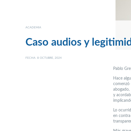
ACADEMIA
Caso audios y legitimid
FECHA: 8 OCTUBRE, 2024
Pablo Gr
Hace algu
comenzó c
abogado, 
y acordaba
implicand
Lo ocurri
en contra 
transparen
Más grave