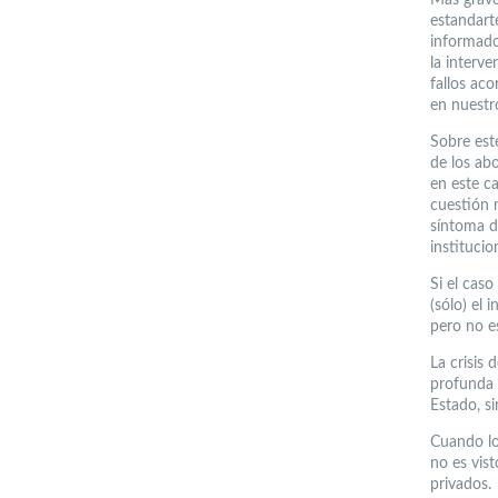
estandart
informado
la interve
fallos ac
en nuestro
Sobre est
de los ab
en este c
cuestión 
síntoma d
institucio
Si el caso
(sólo) el 
pero no e
La crisis 
profunda 
Estado, s
Cuando los
no es vis
privados.