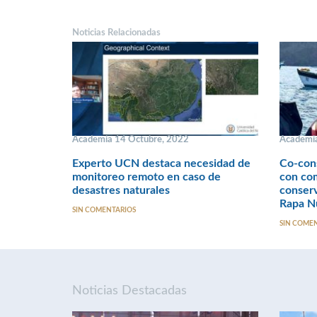
Noticias Relacionadas
Academia 14 Octubre, 2022
Academia
Experto UCN destaca necesidad de
Co-con
monitoreo remoto en caso de
con com
desastres naturales
conserv
Rapa N
SIN COMENTARIOS
SIN COME
Noticias Destacadas