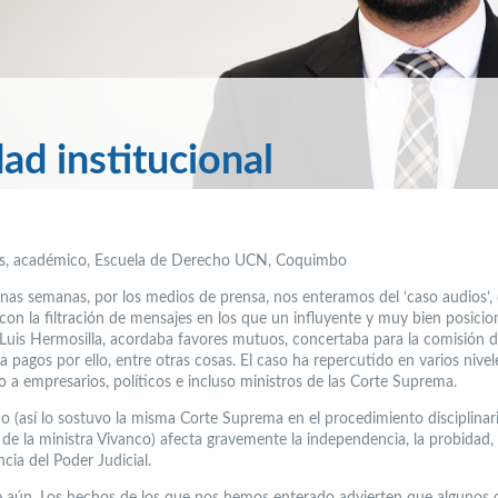
ad institucional
es, académico, Escuela de Derecho UCN, Coquimbo
nas semanas, por los medios de prensa, nos enteramos del ‘caso audios’,
on la filtración de mensajes en los que un influyente y muy bien posici
Luis Hermosilla, acordaba favores mutuos, concertaba para la comisión de 
 pagos por ello, entre otras cosas. El caso ha repercutido en varios nivel
o a empresarios, políticos e incluso ministros de las Corte Suprema.
do (así lo sostuvo la misma Corte Suprema en el procedimiento disciplinar
de la ministra Vivanco) afecta gravemente la independencia, la probidad, 
cia del Poder Judicial.
 aún. Los hechos de los que nos hemos enterado advierten que algunos d