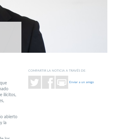
COMPARTIR LA NOTICIA A TRAVÉS DE:
Enviar a un amigo
 que
onado
ilícitos,
es,
io abierto
y la
e los