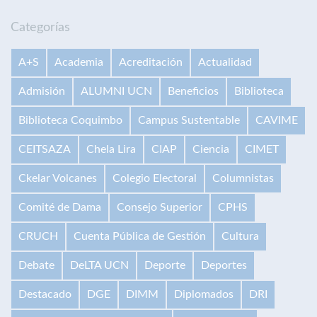
Categorías
A+S
Academia
Acreditación
Actualidad
Admisión
ALUMNI UCN
Beneficios
Biblioteca
Biblioteca Coquimbo
Campus Sustentable
CAVIME
CEITSAZA
Chela Lira
CIAP
Ciencia
CIMET
Ckelar Volcanes
Colegio Electoral
Columnistas
Comité de Dama
Consejo Superior
CPHS
CRUCH
Cuenta Pública de Gestión
Cultura
Debate
DeLTA UCN
Deporte
Deportes
Destacado
DGE
DIMM
Diplomados
DRI