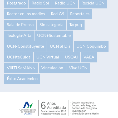
Postgrado
Radio Sol
Radio UCN
Recicla UCN
Rector en los medios
Red G9
Reportajes
Sala de Prensa
Sin categoría
Tarpuq
Teología-Afta
UCN+Sustentable
UCN-Constituyente
UCN al Día
UCN Coquimbo
UCNteCuida
UCN Virtual
USQAI
VAEA
VilLTI SeMANN
Vinculación
Vive UCN
Éxito Académico