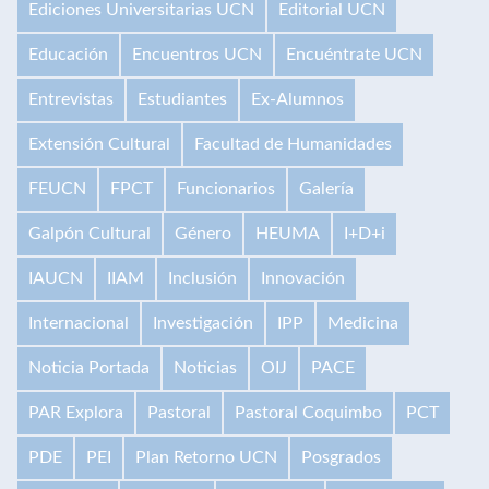
Ediciones Universitarias UCN
Editorial UCN
Educación
Encuentros UCN
Encuéntrate UCN
Entrevistas
Estudiantes
Ex-Alumnos
Extensión Cultural
Facultad de Humanidades
FEUCN
FPCT
Funcionarios
Galería
Galpón Cultural
Género
HEUMA
I+D+i
IAUCN
IIAM
Inclusión
Innovación
Internacional
Investigación
IPP
Medicina
Noticia Portada
Noticias
OIJ
PACE
PAR Explora
Pastoral
Pastoral Coquimbo
PCT
PDE
PEI
Plan Retorno UCN
Posgrados