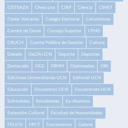
CEITSAZA
Chela Lira
CIAP
Ciencia
CIMET
Ckelar Volcanes
Colegio Electoral
Columnistas
Comité de Dama
Consejo Superior
CPHS
CRUCH
Cuenta Pública de Gestión
Cultura
Debate
DeLTA UCN
Deporte
Deportes
Destacado
DGE
DIMM
Diplomados
DRI
Ediciones Universitarias UCN
Editorial UCN
Educación
Encuentros UCN
Encuéntrate UCN
Entrevistas
Estudiantes
Ex-Alumnos
Extensión Cultural
Facultad de Humanidades
FEUCN
FPCT
Funcionarios
Galería