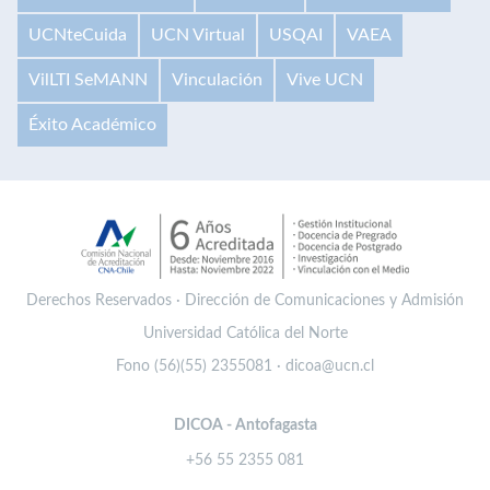
UCNteCuida
UCN Virtual
USQAI
VAEA
VilLTI SeMANN
Vinculación
Vive UCN
Éxito Académico
Derechos Reservados · Dirección de Comunicaciones y Admisión
Universidad Católica del Norte
Fono (56)(55) 2355081 · dicoa@ucn.cl
DICOA - Antofagasta
+56 55 2355 081