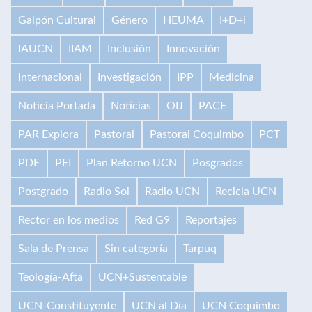
Galpón Cultural
Género
HEUMA
I+D+i
IAUCN
IIAM
Inclusión
Innovación
Internacional
Investigación
IPP
Medicina
Noticia Portada
Noticias
OIJ
PACE
PAR Explora
Pastoral
Pastoral Coquimbo
PCT
PDE
PEI
Plan Retorno UCN
Posgrados
Postgrado
Radio Sol
Radio UCN
Recicla UCN
Rector en los medios
Red G9
Reportajes
Sala de Prensa
Sin categoría
Tarpuq
Teología-Afta
UCN+Sustentable
UCN-Constituyente
UCN al Día
UCN Coquimbo