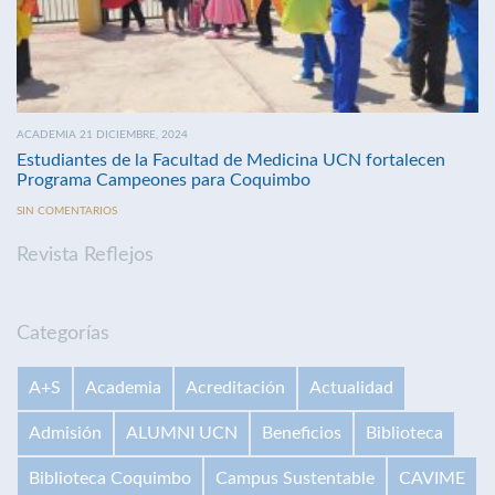
ACADEMIA 21 DICIEMBRE, 2024
Estudiantes de la Facultad de Medicina UCN fortalecen
Programa Campeones para Coquimbo
SIN COMENTARIOS
Revista Reflejos
Categorías
A+S
Academia
Acreditación
Actualidad
Admisión
ALUMNI UCN
Beneficios
Biblioteca
Biblioteca Coquimbo
Campus Sustentable
CAVIME