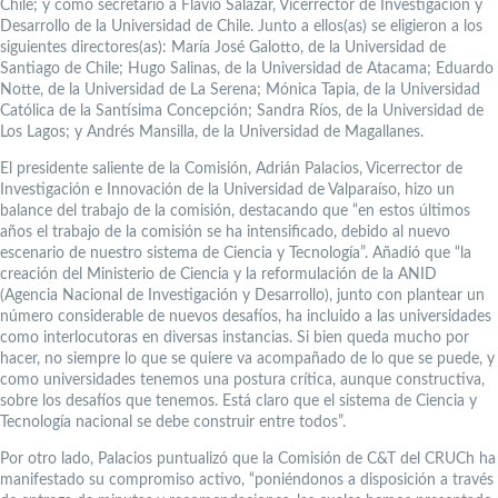
Chile; y como secretario a Flavio Salazar, Vicerrector de Investigación y
Desarrollo de la Universidad de Chile. Junto a ellos(as) se eligieron a los
siguientes directores(as): María José Galotto, de la Universidad de
Santiago de Chile; Hugo Salinas, de la Universidad de Atacama; Eduardo
Notte, de la Universidad de La Serena; Mónica Tapia, de la Universidad
Católica de la Santísima Concepción; Sandra Ríos, de la Universidad de
Los Lagos; y Andrés Mansilla, de la Universidad de Magallanes.
El presidente saliente de la Comisión, Adrián Palacios, Vicerrector de
Investigación e Innovación de la Universidad de Valparaíso, hizo un
balance del trabajo de la comisión, destacando que “en estos últimos
años el trabajo de la comisión se ha intensificado, debido al nuevo
escenario de nuestro sistema de Ciencia y Tecnología”. Añadió que “la
creación del Ministerio de Ciencia y la reformulación de la ANID
(Agencia Nacional de Investigación y Desarrollo), junto con plantear un
número considerable de nuevos desafíos, ha incluido a las universidades
como interlocutoras en diversas instancias. Si bien queda mucho por
hacer, no siempre lo que se quiere va acompañado de lo que se puede, y
como universidades tenemos una postura crítica, aunque constructiva,
sobre los desafíos que tenemos. Está claro que el sistema de Ciencia y
Tecnología nacional se debe construir entre todos”.
Por otro lado, Palacios puntualizó que la Comisión de C&T del CRUCh ha
manifestado su compromiso activo, “poniéndonos a disposición a través