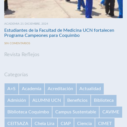
ACADEMIA 21 DICIEMBRE, 2024
Estudiantes de la Facultad de Medicina UCN fortalecen
Programa Campeones para Coquimbo
SIN COMENTARIOS
Revista Reflejos
Categorías
A+S
Academia
Acreditación
Actualidad
Admisión
ALUMNI UCN
Beneficios
Biblioteca
Biblioteca Coquimbo
Campus Sustentable
CAVIME
CEITSAZA
Chela Lira
CIAP
Ciencia
CIMET