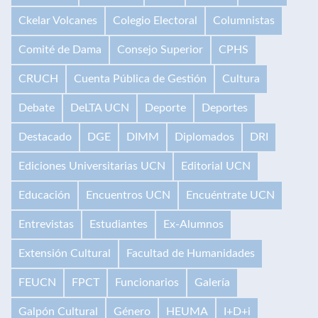
Ckelar Volcanes
Colegio Electoral
Columnistas
Comité de Dama
Consejo Superior
CPHS
CRUCH
Cuenta Pública de Gestión
Cultura
Debate
DeLTA UCN
Deporte
Deportes
Destacado
DGE
DIMM
Diplomados
DRI
Ediciones Universitarias UCN
Editorial UCN
Educación
Encuentros UCN
Encuéntrate UCN
Entrevistas
Estudiantes
Ex-Alumnos
Extensión Cultural
Facultad de Humanidades
FEUCN
FPCT
Funcionarios
Galería
Galpón Cultural
Género
HEUMA
I+D+i