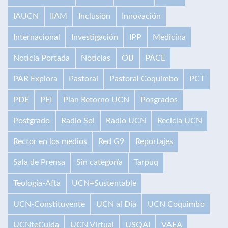
IAUCN
IIAM
Inclusión
Innovación
Internacional
Investigación
IPP
Medicina
Noticia Portada
Noticias
OIJ
PACE
PAR Explora
Pastoral
Pastoral Coquimbo
PCT
PDE
PEI
Plan Retorno UCN
Posgrados
Postgrado
Radio Sol
Radio UCN
Recicla UCN
Rector en los medios
Red G9
Reportajes
Sala de Prensa
Sin categoría
Tarpuq
Teología-Afta
UCN+Sustentable
UCN-Constituyente
UCN al Día
UCN Coquimbo
UCNteCuida
UCN Virtual
USQAI
VAEA