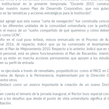
 institucional en la presente temporada. “Durante 2015 comen
tar nuestro nuevo Plan de Desarrollo Corporativo, que nos guia
 en las temáticas y acciones estratégicas para la Institución”.
dad agregó que esta nueva “carta de navegación” fue construida conco
 las diferentes unidades de la comunidad universitaria, con la partic
en el marco de un “sueño compartido de qué queremos y cómo debem
o como UCN”.
afío en el cual puso énfasis, estuvo enmarcado en el Proceso de Acr
ional 2016. Al respecto, indicó que ya ha comenzado el levantamie
en el Plan de Mejoramiento 2010. Respecto a lo anterior, indicó que en 
el personal, está en pleno funcionamiento el Plan de Recambio; mient
as ya están en marcha acciones permanentes que apoyen a los estudi
en su perfil de entrada.
a es ejecutada a través de remediales, propedéuticos -como el PACE en
grama de Apoyo a la Permanencia, implementado por la Dirección G
entre otros.
destacó como un avance importante la creación de un nuevo Doc
.
n cuenta el temario de la jornada inaugural, el Rector tuvo especial con
rse a los desafíos que desde el punto de vista universitario significa el 
ización.