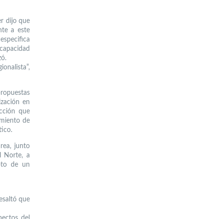
r dijo que
nte a este
specifica
 capacidad
zó.
onalista”,
 propuestas
ización en
acción que
cimiento de
tico.
rea, junto
l Norte, a
oto de un
esaltó que
pectos del