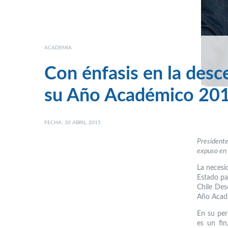
ACADEMIA
Con énfasis en la desc
su Año Académico 20
FECHA: 30 ABRIL, 2015
President
expuso en 
La necesi
Estado pa
Chile Des
Año Acadé
En su per
es un fin