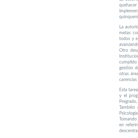
quehacer
implemen
quinquenio
La autori
metas con
todos y 
avanzand
Otro des
Instituc
cumplido 
gestión d
otras áre
carencias 
Esta tare
y el pro
Pregrado, 
También 
Psicología
Tomando e
en referi
descentral