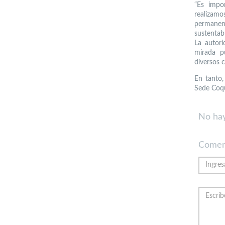
“Es impo
realizam
permanent
sustentabl
La autori
mirada p
diversos c
En tanto,
Sede Coqu
No hay
Comen