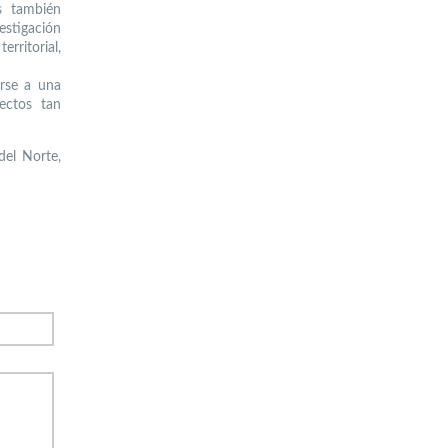
s también
stigación
rritorial,
irse a una
ectos tan
del Norte,