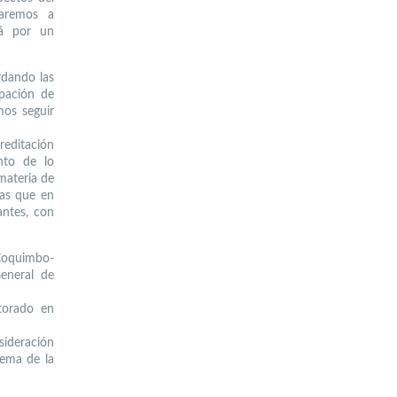
zaremos a
rá por un
rdando las
ipación de
os seguir
editación
nto de lo
materia de
ras que en
antes, con
 Coquimbo-
eneral de
torado en
sideración
tema de la