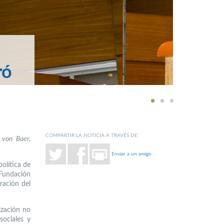
ró
1
2
3
COMPARTIR LA NOTICIA A TRAVÉS DE:
 von Baer,
Enviar a un amigo
olítica de
 Fundación
ración del
ización no
sociales y