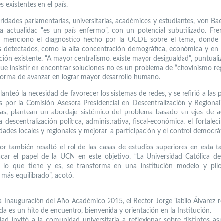
es existentes en el país.
ridades parlamentarias, universitarias, académicos y estudiantes, von Bae
la actualidad “es un país enfermo”, con un potencial subutilizado. Fre
o, mencionó el diagnóstico hecho por la OCDE sobre el tema, donde e
 detectados, como la alta concentración demográfica, económica y en
ción existente. “A mayor centralismo, existe mayor desigualdad”, puntuali
ue insistir en encontrar soluciones no es un problema de “chovinismo regi
forma de avanzar en lograr mayor desarrollo humano.
planteó la necesidad de favorecer los sistemas de redes, y se refirió a las
s por la Comisión Asesora Presidencial en Descentralización y Regional
as, plantean un abordaje sistémico del problema basado en ejes de 
a descentralización política, administrativa, fiscal-económica, el fortale
dades locales y regionales y mejorar la participación y el control democrá
tor también resaltó el rol de las casas de estudios superiores en esta ta
car el papel de la UCN en este objetivo. “La Universidad Católica de
e lo que tiene y es, se transforma en una institución modelo y pil
 más equilibrado”, acotó.
a Inauguración del Año Académico 2015, el Rector Jorge Tabilo Álvarez r
da es un hito de encuentro, bienvenida y orientación en la Institución.
dad invitó a la comunidad universitaria a reflexionar sobre distintos as