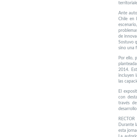
territorial
Ante auto
Chile en 
escenari
problemas
de innova
Sostuvo q
sino una 
Por ello, 
planteada
2014. Est
incluyen l
las capaci
El exposi
con desta
través d
desarrollo
RECTOR
Durante l
esta jorna
La autori