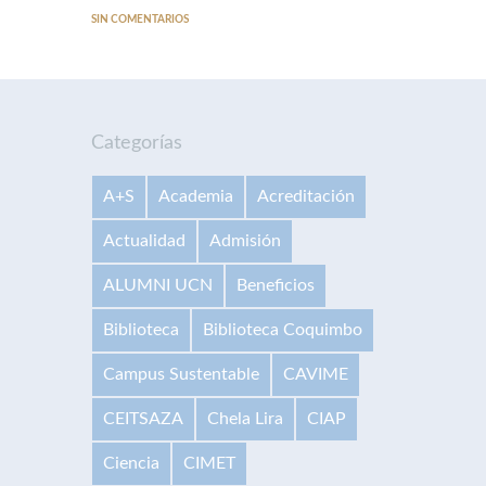
SIN COMENTARIOS
Categorías
A+S
Academia
Acreditación
Actualidad
Admisión
ALUMNI UCN
Beneficios
Biblioteca
Biblioteca Coquimbo
Campus Sustentable
CAVIME
CEITSAZA
Chela Lira
CIAP
Ciencia
CIMET