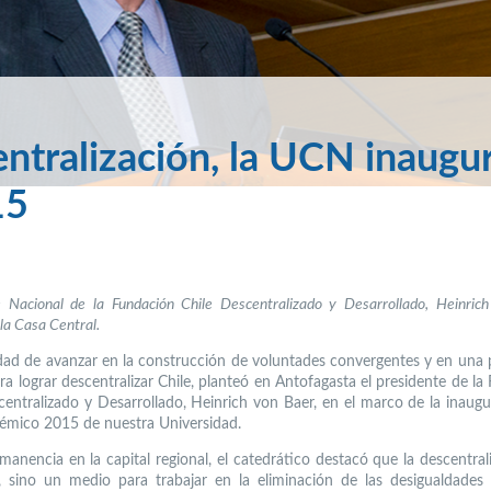
entralización, la UCN inaugu
15
e Nacional de la Fundación Chile Descentralizado y Desarrollado, Heinrich
la Casa Central.
dad de avanzar en la construcción de voluntades convergentes y en una p
ra lograr descentralizar Chile, planteó en Antofagasta el presidente de la
centralizado y Desarrollado, Heinrich von Baer, en el marco de la inaugu
mico 2015 de nuestra Universidad.
manencia en la capital regional, el catedrático destacó que la descentral
, sino un medio para trabajar en la eliminación de las desigualdades 