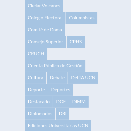
Ckelar Volcanes
Colegio Electoral
Columnistas
Comité de Dama
Consejo Superior
CPHS
CRUCH
Cuenta Pública de Gestión
Cultura
Debate
DeLTA UCN
Deporte
Deportes
Destacado
DGE
DIMM
Diplomados
DRI
Ediciones Universitarias UCN