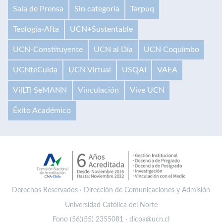
Sala de Prensa
Sin categoría
Tarpuq
Teología-Afta
UCN+Sustentable
UCN-Constituyente
UCN al Día
UCN Coquimbo
UCNteCuida
UCN Virtual
USQAI
VAEA
VilLTI SeMANN
Vinculación
Vive UCN
Éxito Académico
Derechos Reservados · Dirección de Comunicaciones y Admisión
Universidad Católica del Norte
Fono (56)(55) 2355081 · dicoa@ucn.cl