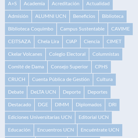
A+S
Academia
Acreditación
Actualidad
Admisión
ALUMNI UCN
Beneficios
Biblioteca
Biblioteca Coquimbo
Campus Sustentable
CAVIME
CEITSAZA
Chela Lira
CIAP
Ciencia
CIMET
Ckelar Volcanes
Colegio Electoral
Columnistas
Comité de Dama
Consejo Superior
CPHS
CRUCH
Cuenta Pública de Gestión
Cultura
Debate
DeLTA UCN
Deporte
Deportes
Destacado
DGE
DIMM
Diplomados
DRI
Ediciones Universitarias UCN
Editorial UCN
Educación
Encuentros UCN
Encuéntrate UCN