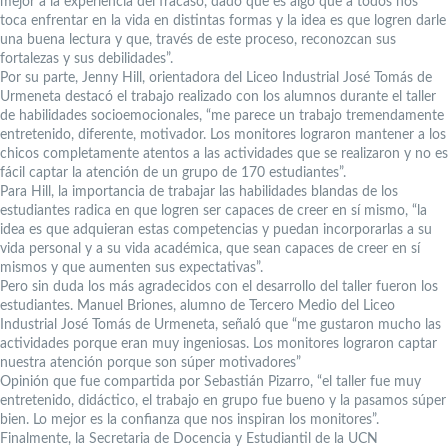
mejor a la experiencia del fracaso, dado que es algo que a todos nos
toca enfrentar en la vida en distintas formas y la idea es que logren darle
una buena lectura y que, través de este proceso, reconozcan sus
fortalezas y sus debilidades”.
Por su parte, Jenny Hill, orientadora del Liceo Industrial José Tomás de
Urmeneta destacó el trabajo realizado con los alumnos durante el taller
de habilidades socioemocionales, “me parece un trabajo tremendamente
entretenido, diferente, motivador. Los monitores lograron mantener a los
chicos completamente atentos a las actividades que se realizaron y no es
fácil captar la atención de un grupo de 170 estudiantes”.
Para Hill, la importancia de trabajar las habilidades blandas de los
estudiantes radica en que logren ser capaces de creer en sí mismo, “la
idea es que adquieran estas competencias y puedan incorporarlas a su
vida personal y a su vida académica, que sean capaces de creer en sí
mismos y que aumenten sus expectativas”.
Pero sin duda los más agradecidos con el desarrollo del taller fueron los
estudiantes. Manuel Briones, alumno de Tercero Medio del Liceo
Industrial José Tomás de Urmeneta, señaló que “me gustaron mucho las
actividades porque eran muy ingeniosas. Los monitores lograron captar
nuestra atención porque son súper motivadores”
Opinión que fue compartida por Sebastián Pizarro, “el taller fue muy
entretenido, didáctico, el trabajo en grupo fue bueno y la pasamos súper
bien. Lo mejor es la confianza que nos inspiran los monitores”.
Finalmente, la Secretaria de Docencia y Estudiantil de la UCN