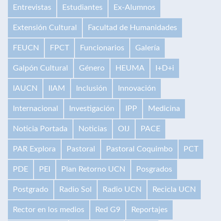
Entrevistas
Estudiantes
Ex-Alumnos
Extensión Cultural
Facultad de Humanidades
FEUCN
FPCT
Funcionarios
Galería
Galpón Cultural
Género
HEUMA
I+D+i
IAUCN
IIAM
Inclusión
Innovación
Internacional
Investigación
IPP
Medicina
Noticia Portada
Noticias
OIJ
PACE
PAR Explora
Pastoral
Pastoral Coquimbo
PCT
PDE
PEI
Plan Retorno UCN
Posgrados
Postgrado
Radio Sol
Radio UCN
Recicla UCN
Rector en los medios
Red G9
Reportajes