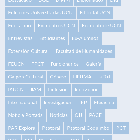
Ediciones Universitarias UCN
Editorial UCN
Educación
Encuentros UCN
Encuéntrate UCN
Entrevistas
Estudiantes
Ex-Alumnos
Extensión Cultural
Facultad de Humanidades
FEUCN
FPCT
Funcionarios
Galería
Galpón Cultural
Género
HEUMA
I+D+i
IAUCN
IIAM
Inclusión
Innovación
Internacional
Investigación
IPP
Medicina
Noticia Portada
Noticias
OIJ
PACE
PAR Explora
Pastoral
Pastoral Coquimbo
PCT