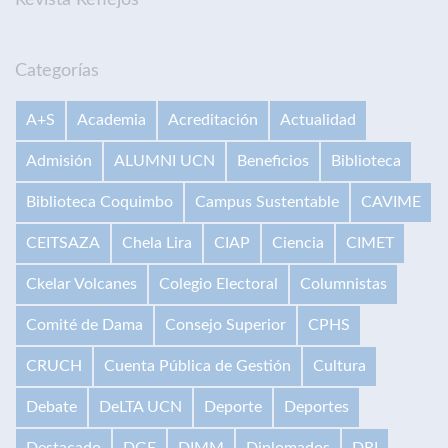
Categorías
A+S
Academia
Acreditación
Actualidad
Admisión
ALUMNI UCN
Beneficios
Biblioteca
Biblioteca Coquimbo
Campus Sustentable
CAVIME
CEITSAZA
Chela Lira
CIAP
Ciencia
CIMET
Ckelar Volcanes
Colegio Electoral
Columnistas
Comité de Dama
Consejo Superior
CPHS
CRUCH
Cuenta Pública de Gestión
Cultura
Debate
DeLTA UCN
Deporte
Deportes
Destacado
DGE
DIMM
Diplomados
DRI