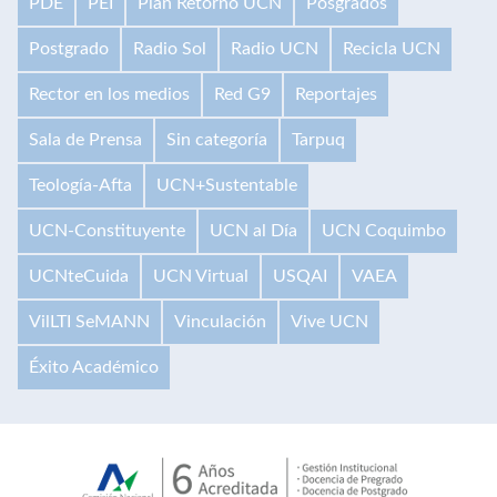
PDE
PEI
Plan Retorno UCN
Posgrados
Postgrado
Radio Sol
Radio UCN
Recicla UCN
Rector en los medios
Red G9
Reportajes
Sala de Prensa
Sin categoría
Tarpuq
Teología-Afta
UCN+Sustentable
UCN-Constituyente
UCN al Día
UCN Coquimbo
UCNteCuida
UCN Virtual
USQAI
VAEA
VilLTI SeMANN
Vinculación
Vive UCN
Éxito Académico