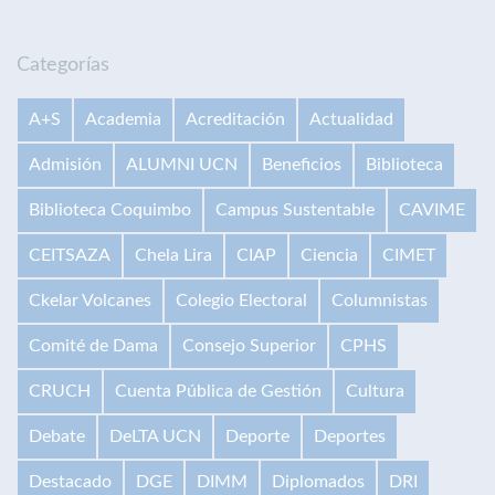
Categorías
A+S
Academia
Acreditación
Actualidad
Admisión
ALUMNI UCN
Beneficios
Biblioteca
Biblioteca Coquimbo
Campus Sustentable
CAVIME
CEITSAZA
Chela Lira
CIAP
Ciencia
CIMET
Ckelar Volcanes
Colegio Electoral
Columnistas
Comité de Dama
Consejo Superior
CPHS
CRUCH
Cuenta Pública de Gestión
Cultura
Debate
DeLTA UCN
Deporte
Deportes
Destacado
DGE
DIMM
Diplomados
DRI