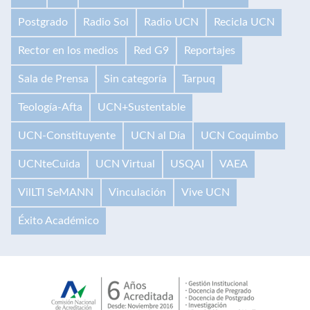
Postgrado
Radio Sol
Radio UCN
Recicla UCN
Rector en los medios
Red G9
Reportajes
Sala de Prensa
Sin categoría
Tarpuq
Teología-Afta
UCN+Sustentable
UCN-Constituyente
UCN al Día
UCN Coquimbo
UCNteCuida
UCN Virtual
USQAI
VAEA
VilLTI SeMANN
Vinculación
Vive UCN
Éxito Académico