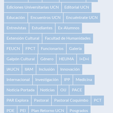
Ediciones Universitarias UCN
Editorial UCN
Educación
Encuentros UCN
Encuéntrate UCN
Entrevistas
Estudiantes
Ex-Alumnos
Extensión Cultural
Facultad de Humanidades
FEUCN
FPCT
Funcionarios
Galería
Galpón Cultural
Género
HEUMA
I+D+i
IAUCN
IIAM
Inclusión
Innovación
Internacional
Investigación
IPP
Medicina
Noticia Portada
Noticias
OIJ
PACE
PAR Explora
Pastoral
Pastoral Coquimbo
PCT
PDE
PEI
Plan Retorno UCN
Posgrados